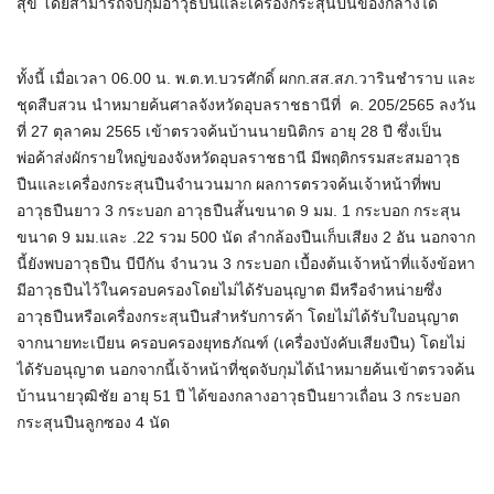
สุข โดยสามารถจับกุมอาวุธปืนและเครื่องกระสุนปืนของกลางได้
ทั้งนี้ เมื่อเวลา 06.00 น. พ.ต.ท.บวรศักดิ์ ผกก.สส.สภ.วารินชำราบ และ
ชุดสืบสวน นำหมายค้นศาลจังหวัดอุบลราชธานีที่ ค. 205/2565 ลงวัน
ที่ 27 ตุลาคม 2565 เข้าตรวจค้นบ้านนายนิติกร อายุ 28 ปี ซึ่งเป็น
พ่อค้าส่งผักรายใหญ่ของจังหวัดอุบลราชธานี มีพฤติกรรมสะสมอาวุธ
ปืนและเครื่องกระสุนปืนจำนวนมาก ผลการตรวจค้นเจ้าหน้าที่พบ
อาวุธปืนยาว 3 กระบอก อาวุธปืนสั้นขนาด 9 มม. 1 กระบอก กระสุน
ขนาด 9 มม.และ .22 รวม 500 นัด ลำกล้องปืนเก็บเสียง 2 อัน นอกจาก
นี้ยังพบอาวุธปืน บีบีกัน จำนวน 3 กระบอก เบื้องต้นเจ้าหน้าที่แจ้งข้อหา
มีอาวุธปืนไว้ในครอบครองโดยไม่ได้รับอนุญาต มีหรือจำหน่ายซึ่ง
อาวุธปืนหรือเครื่องกระสุนปืนสำหรับการค้า โดยไม่ได้รับใบอนุญาต
จากนายทะเบียน ครอบครองยุทธภัณฑ์ (เครื่องบังคับเสียงปืน) โดยไม่
ได้รับอนุญาต นอกจากนี้เจ้าหน้าที่ชุดจับกุมได้นำหมายค้นเข้าตรวจค้น
บ้านนายวุฒิชัย อายุ 51 ปี ได้ของกลางอาวุธปืนยาวเถื่อน 3 กระบอก
กระสุนปืนลูกซอง 4 นัด