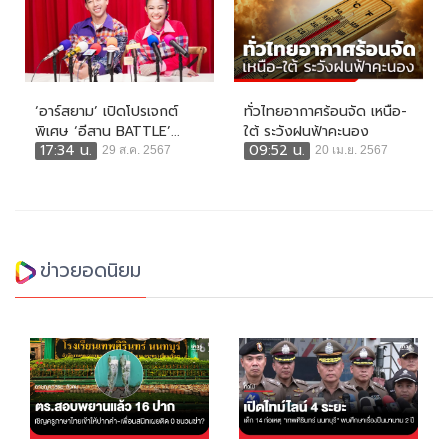
‘อาร์สยาม’ เปิดโปรเจกต์
ทั่วไทยอากาศร้อนจัด เหนือ-
พิเศษ ‘อีสาน BATTLE’...
ใต้ ระวังฝนฟ้าคะนอง
17:34 น.
09:52 น.
29 ส.ค. 2567
20 เม.ย. 2567
ข่าวยอดนิยม