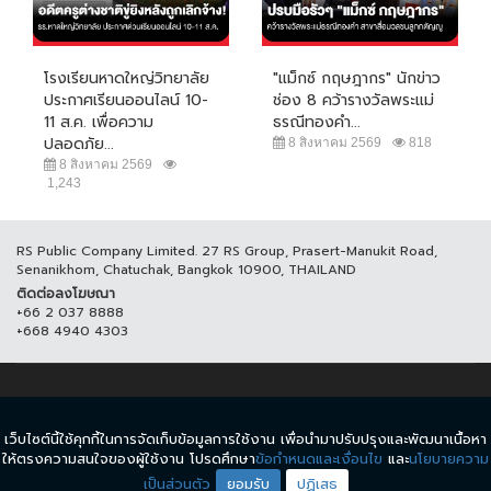
โรงเรียนหาดใหญ่วิทยาลัย
"แม็กซ์ กฤษฎากร" นักข่าว
ประกาศเรียนออนไลน์ 10-
ช่อง 8 คว้ารางวัลพระแม่
11 ส.ค. เพื่อความ
ธรณีทองคำ...
ปลอดภัย...
8 สิงหาคม 2569
818
8 สิงหาคม 2569
1,243
RS Public Company Limited. 27 RS Group, Prasert-Manukit Road,
Senanikhom, Chatuchak, Bangkok 10900, THAILAND
ติดต่อลงโฆษณา
+66 2 037 8888
+668 4940 4303
© COPYRIGHT 2017 THAICH8.COM, ALL RIGHT RESERVED.
เว็บไซต์นี้ใช้คุกกี้ในการจัดเก็บข้อมูลการใช้งาน เพื่อนำมาปรับปรุงและพัฒนาเนื้อหา
ข้อกำหนดและเงื่อนไข
นโยบายความเป็นส่วนตัว
ให้ตรงความสนใจของผู้ใช้งาน โปรดศึกษา
ข้อกำหนดและเงื่อนไข
และ
นโยบายความ
เป็นส่วนตัว
ยอมรับ
ปฏิเสธ