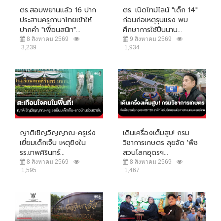
ตร.สอบพยานแล้ว 16 ปาก
ตร. เปิดไทม์ไลน์ "เด็ก 14"
ประสานครูภาษาไทยเข้าให้
ก่อนก่อเหตุรุนแรง พบ
ปากคำ "เพื่อนสนิท"...
ศึกษาการใช้ปืนนาน...
8 สิงหาคม 2569
9 สิงหาคม 2569
3,239
1,934
ญาติเชิญวิญญาณ-ครูเร่ง
เดินเครื่องเต็มสูบ! กรม
เยี่ยมเด็กเจ็บ เหตุยิงใน
วิชาการเกษตร ลุยจัด 'พืช
รร.เทพศิรินทร์...
สวนโลกอุดรฯ...
8 สิงหาคม 2569
8 สิงหาคม 2569
1,595
1,467