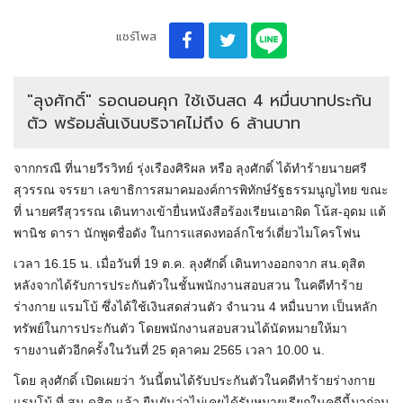
แชร์โพส
"ลุงศักดิ์" รอดนอนคุก ใช้เงินสด 4 หมื่นบาทประกัน
ตัว พร้อมลั่นเงินบริจาคไม่ถึง 6 ล้านบาท
จากกรณี ที่นายวีรวิทย์ รุ่งเรืองศิริผล หรือ ลุงศักดิ์ ได้ทำร้ายนายศรี
สุวรรณ จรรยา เลขาธิการสมาคมองค์การพิทักษ์รัฐธรรมนูญไทย ขณะ
ที่ นายศรีสุวรรณ เดินทางเข้ายื่นหนังสือร้องเรียนเอาผิด โน้ส-อุดม แต้
พานิช ดารา นักพูดชื่อดัง ในการแสดงทอล์กโชว์เดี่ยวไมโครโฟน
เวลา 16.15 น. เมื่อวันที่ 19 ต.ค. ลุงศักดิ์ เดินทางออกจาก สน.ดุสิต
หลังจากได้รับการประกันตัวในชั้นพนักงานสอบสวน ในคดีทำร้าย
ร่างกาย แรมโบ้ ซึ่งได้ใช้เงินสดส่วนตัว จำนวน 4 หมื่นบาท เป็นหลัก
ทรัพย์ในการประกันตัว โดยพนักงานสอบสวนได้นัดหมายให้มา
รายงานตัวอีกครั้งในวันที่ 25 ตุลาคม 2565 เวลา 10.00 น.
โดย ลุงศักดิ์ เปิดเผยว่า วันนี้ตนได้รับประกันตัวในคดีทำร้ายร่างกาย
แรมโบ้ ที่ สน.ดุสิต แล้ว ยืนยันว่าไม่เคยได้รับหมายเรียกในคดีนี้มาก่อน