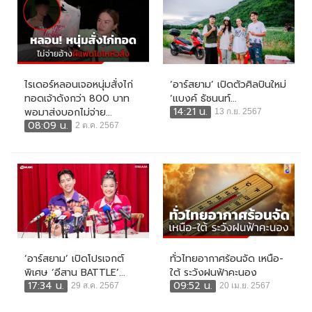
ไรเดอร์หลอนเจอหนุ่มสั่งไก่
‘อาร์สยาม’ เปิดตัวศิลปินใหม่
ทอดเจ้าดังกว่า 800 บาท
‘แบงค์ ธัชนนท์...
14:21 น.
พอมาส่งบอกไม่จ่าย...
13 ก.ย. 2567
08:09 น.
2 ต.ค. 2567
‘อาร์สยาม’ เปิดโปรเจกต์
ทั่วไทยอากาศร้อนจัด เหนือ-
พิเศษ ‘อีสาน BATTLE’...
ใต้ ระวังฝนฟ้าคะนอง
17:34 น.
09:52 น.
29 ส.ค. 2567
20 เม.ย. 2567