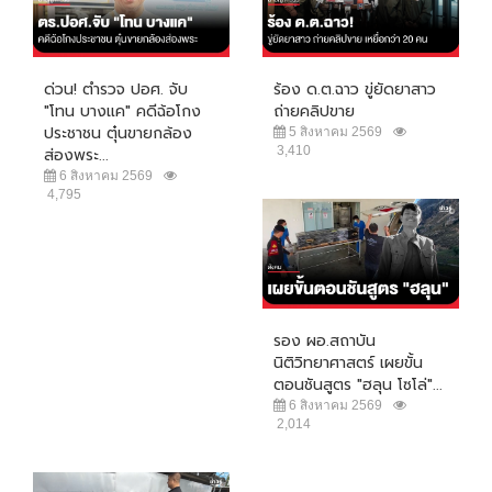
ด่วน! ตำรวจ ปอศ. จับ
ร้อง ด.ต.ฉาว ขู่ยัดยาสาว
"โทน บางแค" คดีฉ้อโกง
ถ่ายคลิปขาย
ประชาชน ตุ๋นขายกล้อง
5 สิงหาคม 2569
3,410
ส่องพระ...
6 สิงหาคม 2569
4,795
รอง ผอ.สถาบัน
นิติวิทยาศาสตร์ เผยขั้น
ตอนชันสูตร "ฮลุน โซโล่"...
6 สิงหาคม 2569
2,014