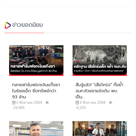
ข่าวยอดนิยม
ทลายฟาร์มฟอกเงินแก๊งยา
สืบรู้แล้ว! "เสือโคร่ง" ที่ขย้ำ
ในร้อยเอ็ด ยึดทรัพย์กว่า
จนท.ห้วยขาแข้งดับ พบ
93 ล้าน
เป็น...
5 สิงหาคม 2569
6 สิงหาคม 2569
19,985
8,255