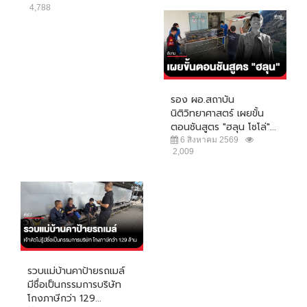
4,788
รอง ผอ.สถาบัน
นิติวิทยาศาสตร์ เผยขั้น
ตอนชันสูตร "ฮลุน โซโล่"...
6 สิงหาคม 2569
2,009
รวบแม่บ้านคาป้ายรถเมล์
มีชื่อเป็นกรรมการบริษัท
โกงภาษีกว่า 129...