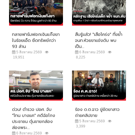
ทลายฟาร์มฟอกเงินแก๊งยา
สืบรู้แล้ว! "เสือโคร่ง" ที่ขย้ำ
ในร้อยเอ็ด ยึดทรัพย์กว่า
จนท.ห้วยขาแข้งดับ พบ
93 ล้าน
เป็น...
5 สิงหาคม 2569
6 สิงหาคม 2569
19,951
8,225
ด่วน! ตำรวจ ปอศ. จับ
ร้อง ด.ต.ฉาว ขู่ยัดยาสาว
"โทน บางแค" คดีฉ้อโกง
ถ่ายคลิปขาย
ประชาชน ตุ๋นขายกล้อง
5 สิงหาคม 2569
3,399
ส่องพระ...
6 สิงหาคม 2569