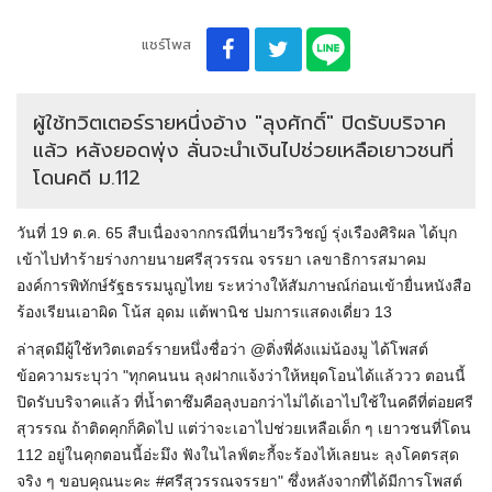
แชร์โพส
ผู้ใช้ทวิตเตอร์รายหนึ่งอ้าง "ลุงศักดิ์" ปิดรับบริจาค
แล้ว หลังยอดพุ่ง ลั่นจะนำเงินไปช่วยเหลือเยาวชนที่
โดนคดี ม.112
วันที่ 19 ต.ค. 65 สืบเนื่องจากกรณีที่นายวีรวิชญ์ รุ่งเรืองศิริผล ได้บุก
เข้าไปทำร้ายร่างกายนายศรีสุวรรณ จรรยา เลขาธิการสมาคม
องค์การพิทักษ์รัฐธรรมนูญไทย ระหว่างให้สัมภาษณ์ก่อนเข้ายื่นหนังสือ
ร้องเรียนเอาผิด โน้ส อุดม แต้พานิช ปมการแสดงเดี่ยว 13
ล่าสุดมีผู้ใช้ทวิตเตอร์รายหนึ่งชื่อว่า @ติ่งพี่คังแม่น้องมู ได้โพสต์
ข้อความระบุว่า "ทุกคนนน ลุงฝากแจ้งว่าให้หยุดโอนได้แล้ววว ตอนนี้
ปิดรับบริจาคแล้ว ที่น้ำตาซึมคือลุงบอกว่าไม่ได้เอาไปใช้ในคดีที่ต่อยศรี
สุวรรณ ถ้าติดคุกก็คิดไป แต่ว่าจะเอาไปช่วยเหลือเด็ก ๆ เยาวชนที่โดน
112 อยู่ในคุกตอนนี้อ่ะมึง ฟังในไลฟ์ตะกี้จะร้องไห้เลยนะ ลุงโคตรสุด
จริง ๆ ขอบคุณนะคะ #ศรีสุวรรณจรรยา" ซึ่งหลังจากที่ได้มีการโพสต์