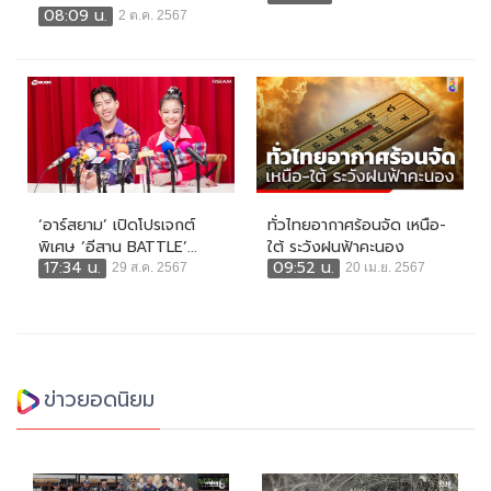
08:09 น.
2 ต.ค. 2567
‘อาร์สยาม’ เปิดโปรเจกต์
ทั่วไทยอากาศร้อนจัด เหนือ-
พิเศษ ‘อีสาน BATTLE’...
ใต้ ระวังฝนฟ้าคะนอง
17:34 น.
09:52 น.
29 ส.ค. 2567
20 เม.ย. 2567
ข่าวยอดนิยม