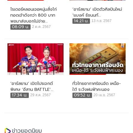
ไรเดอร์หลอนเจอหนุ่มสั่งไก่
‘อาร์สยาม’ เปิดตัวศิลปินใหม่
ทอดเจ้าดังกว่า 800 บาท
‘แบงค์ ธัชนนท์...
14:21 น.
พอมาส่งบอกไม่จ่าย...
13 ก.ย. 2567
08:09 น.
2 ต.ค. 2567
‘อาร์สยาม’ เปิดโปรเจกต์
ทั่วไทยอากาศร้อนจัด เหนือ-
พิเศษ ‘อีสาน BATTLE’...
ใต้ ระวังฝนฟ้าคะนอง
17:34 น.
09:52 น.
29 ส.ค. 2567
20 เม.ย. 2567
ข่าวยอดนิยม