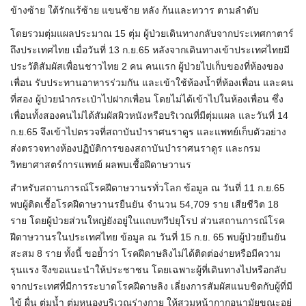
ข้างซ้าย ใต้รักแร้ซ้าย แขนซ้าย หลัง ก้นและทวาร ตามลำดับ
โดยรวมตุ่มแผลประมาณ 15 ตุ่ม ผู้ป่วยเดินทางกลับจากประเทศกาตาร์
ถึงประเทศไทย เมื่อวันที่ 13 ก.ย.65 หลังจากเดินทางเข้าประเทศไทยมี
ประวัติสัมผัสเพื่อนชาวไทย 2 คน คนแรก ผู้ป่วยไปเก็บของที่ห้องของ
เพื่อน รับประทานอาหารร่วมกัน และเข้าใช้ห้องน้ำที่ห้องเพื่อน และคน
ที่สอง ผู้ป่วยนำกระเป๋าไปฝากเพื่อน โดยไม่ได้เข้าไปในห้องเพื่อน ซึ่ง
เพื่อนทั้งสองคนไม่ได้สัมผัสผิวหนังหรือบริเวณที่มีตุ่มแผล และวันที่ 14
ก.ย.65 จึงเข้าไปตรวจที่สถาบันบำราศนราดูร และแพทย์เก็บตัวอย่าง
ส่งตรวจทางห้องปฏิบัติการของสถาบันบำราศนราดูร และกรม
วิทยาศาสตร์การแพทย์ ผลพบเชื้อฝีดาษวานร
สำหรับสถานการณ์โรคฝีดาษวานรทั่วโลก ข้อมูล ณ วันที่ 11 ก.ย.65
พบผู้ติดเชื้อโรคฝีดาษวานรยืนยัน จำนวน 54,709 ราย เสียชีวิต 18
ราย โดยผู้ป่วยส่วนใหญ่ยังอยู่ในแถบทวีปยุโรป ส่วนสถานการณ์โรค
ฝีดาษวานรในประเทศไทย ข้อมูล ณ วันที่ 15 ก.ย. 65 พบผู้ป่วยยืนยัน
สะสม 8 ราย ทั้งนี้ ขอย้ำว่า โรคฝีดาษลิงไม่ได้ติดต่อง่ายหรือมีความ
รุนแรง จึงขอแนะนำให้ประชาชน โดยเฉพาะผู้ที่เดินทางไปหรือกลับ
จากประเทศที่มีการระบาดโรคฝีดาษลิง เลี่ยงการสัมผัสแนบชิดกับผู้ที่มี
ไข้ ผื่น ตุ่มน้ำ ตุ่มหนองบริเวณร่างกาย ให้สวมหน้ากากอนามัยขณะอยู่