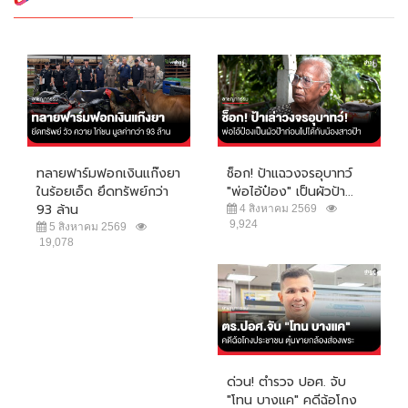
ทลายฟาร์มฟอกเงินแก๊งยา
ช็อก! ป้าแฉวงจรอุบาทว์
ในร้อยเอ็ด ยึดทรัพย์กว่า
"พ่อไอ้ป๋อง" เป็นผัวป้า...
93 ล้าน
4 สิงหาคม 2569
9,924
5 สิงหาคม 2569
19,078
ด่วน! ตำรวจ ปอศ. จับ
"โทน บางแค" คดีฉ้อโกง