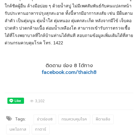
ใกล้ชิดผู้อื่น ล้างมือบ่อย ๆ ด้วยน้ำสบู่ ไม่มีเพศสัมพันธ์กับคนแปลกหน้า
รับประทานอาหารปรุงสุกสะอาด ทั้งนี้หากมีอาการสงสัย เช่น มีผื่นตาม
ลำตัว เป็นตุ่มนูน ตุ่มน้ำใส ตุ่มหนอง ตุ่มตกสะเก็ด หลังจากมีไข้ เจ็บคอ
ปวดหัว ปวดกล้ามเนื้อ ต่อมน้ำเหลืองโต สามารถเข้ารับการตรวจเชื้อ
ได้ที่โรงพยาบาลที่ใกล้บ้านท่านได้ทันที สอบถามข้อมูลเพิ่มเติมได้ที่สาย
ด่วนกรมควบคุมโรค โทร. 1422
ติดตาม ช่อง 8 ได้ทาง
facebook.com/thaich8
3,102
Tags:
ข่าวช่อง8
กรมควบคุมโรค
ฝีดาษลิง
นพ.โอภาส
กาตาร์