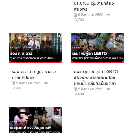
ประชาชน ตุ๋นขายกล้อง
ส่องพระ...
6 สิงหาคม 2569
3,763
ร้อง ด.ต.ฉาว ขู่ยัดยาสาว
ผงะ! บุกรวบคู่รัก LGBTQ
ถ่ายคลิปขาย
เปิดห้องเช่าลอบขายไอซ์
ผสมน้ำเกลือในเข็มฉีดยา...
5 สิงหาคม 2569
2,981
5 สิงหาคม 2569
2,400