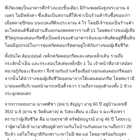
ที่เกิดเหตุเป็นอาคารตึกร้างแบบชั้นเดียว มีกำแพงผนังสูงประมาณ 4
เมตร ไม่มีหลังคา ซึ่งเดิมเป็นสถานที่ให้เช่าเป็นร้านค้ารับซื้อของเก่า
เมื่อหลายปีก่อน บนแปลงที่ดินประมาณ 4 ไร่ โดยมีเจ้าของเป็นร้านค้า
อะไหล่ยนต์ชื่อดังย่านสี่แยกกองพลทหารราบที่ 11 โดยพบร่างของผู้เสีย
ชีวิตถูกแผงคอนกรีตซึ่งเป็นผนังของตัวอาคารล้มลงมาทับคิดอยู่ที่พื้นดิน
โดยมีอุปกรณ์ในการทุบสกัดคอนกรีตตกอยู่ใกล้กับร่างของผู้เสียชีวิต
ทั้งบันได ค้อนปอนด์ เหล็กสกัดคอนกรีตและเศษเหล็กเส้น รวมถึง
กระติกน้ำเย็น และกระสอบใส่เศษเหล็กอีก 1 ใบ เจ้าหน้าที่อาสาสมัคร
หน่วยกู้ภัยฉะเชิงเทรา จึงช่วยกันนำเครื่องมือถ่างยกแผ่นคอนกรีตออก
จากนั้นได้นำร่างของผู้เสียชีวิตออกมาจากใต้แผ่นคอนกรีต โดยพบว่ามี
บาดแผลที่บริเวณหน้าผากเหนือคิ้วขวา รวมถึงกามยุบตัวลงทั้ง 2 ข้าง
กระดูกคอแตก
จากการสอบถาม นางศศิชา (หน่า) ธัญญา อายุ 60 ปี อยู่บ้านเลขที่
35/2 ม.8 (ย่าน ซ.วัดต้นตาล) ต.วังตะเคียน อ.เมือง จ.ฉะเชิงเทรา
ทราบว่าผู้เสียชีวิต คือ นายสุรชาติ ทรัพย์สมบูรณ์ อายุ 46 ปี โดยระบุ
ว่าผู้ตายได้เข้ามาอาศัยอยู่ด้วยร่วมกันในบ้านกับตนมานานถึงกว่า 20
ปีแล้ว แต่ไม่ใช่ญาติกันเพราะเขาไม่มี พ่อ-แม่ โดยมาพร้อมกับบุตร