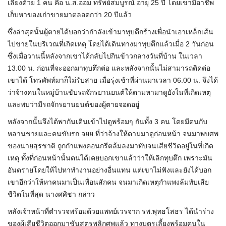
เลี้ยงด้วย 1 คน คือ น.ส.ออม ทรัพย์สมบูรณ์ อายุ 25 ปี โดยเขามีอาชีพ
เก็บหาของเก่าขายมาตลอดกว่า 20 ปีแล้ว
ซึ่งล่าสุดนั้นผู้ตายได้บอกว่ากำลังเข้ามาทุบตึกร้างเพื่อนำเอาเหล็กเส้น
ไปขายในบริเวณที่เกิดเหตุ โดยได้เดินทางมาทุบตึกแล้วเมื่อ 2 วันก่อน
ซึ่งเมื่อวานนี้หลังจากเขาได้กลับไปกินข้าวกลางวันที่บ้าน ในเวลา
13.00 น. ก่อนที่จะออกมาทุบตึกต่อ และหลังจากนั้นไม่สามารถติดต่อ
เขาได้ โทรศัพท์มาก็ไม่รับสาย เมื่อรุ่งเช้าที่ผ่านมาเวลา 06.00 น. จึงได้
ว่าจ้างคนในหมู่บ้านขับรถจักรยานยนต์ให้ตามหามาดูยังในที่เกิดเหตุ
และพบว่ามีรถจักรยานยนต์ของผู้ตายจอดอยู่
หลังจากนั้นจึงได้พากันเดินเข้าไปดูพร้อมๆ กันทั้ง 3 คน โดยมีตนกับ
หลานชายและคนขับรถ จยย.ที่ว่าจ้างให้ตามมาดูก่อนหน้า จนมาพบศพ
ของนายสุรชาติ ถูกกำแพงคอนกรีตล้มลงมาทับจนเสียชีวิตอยู่ในที่เกิด
เหตุ ทั้งที่ก่อนหน้านั้นตนได้เคยบอกเขาแล้วว่าให้เลิกทุบตึก เพราะมัน
อันตรายโดยให้ไปหาทำงานอย่างอื่นแทน แต่เขาไม่ฟังและยังได้บอก
เขาอีกว่าให้หาคนมาเป็นเพื่อนสักคน จนมาเกิดเหตุกำแพงล้มทับเสีย
ชีวิตในที่สุด นางศศิชา กล่าว
หลังเจ้าหน้าที่ตำรวจพร้อมด้วยแพทย์เวรจาก รพ.พุทธโสธร ได้นำร่าง
ของผู้เสียชีวิตออกมาชันสูตรพลิกศพแล้ว ทางบุตรเลี้ยงพร้อมคนใน