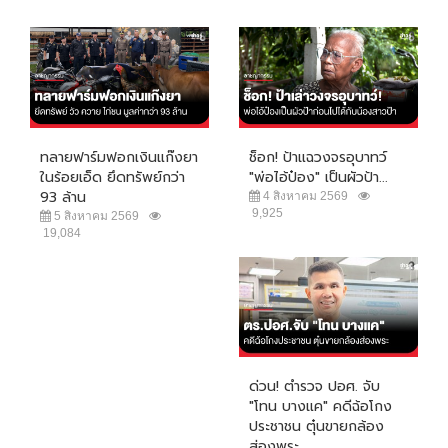
ทลายฟาร์มฟอกเงินแก๊งยา
ช็อก! ป้าแฉวงจรอุบาทว์
ในร้อยเอ็ด ยึดทรัพย์กว่า
"พ่อไอ้ป๋อง" เป็นผัวป้า...
93 ล้าน
4 สิงหาคม 2569
9,925
5 สิงหาคม 2569
19,084
ด่วน! ตำรวจ ปอศ. จับ
"โทน บางแค" คดีฉ้อโกง
ประชาชน ตุ๋นขายกล้อง
ส่องพระ...