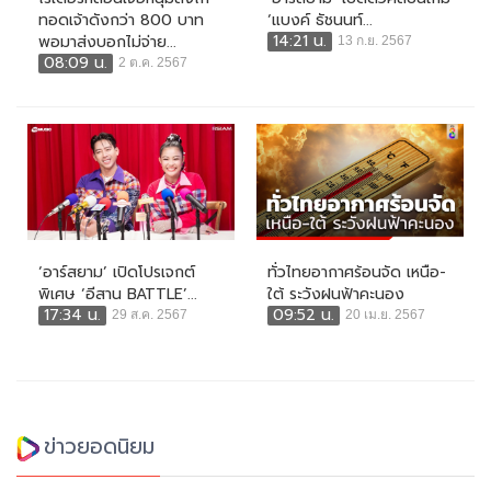
ทอดเจ้าดังกว่า 800 บาท
‘แบงค์ ธัชนนท์...
14:21 น.
พอมาส่งบอกไม่จ่าย...
13 ก.ย. 2567
08:09 น.
2 ต.ค. 2567
‘อาร์สยาม’ เปิดโปรเจกต์
ทั่วไทยอากาศร้อนจัด เหนือ-
พิเศษ ‘อีสาน BATTLE’...
ใต้ ระวังฝนฟ้าคะนอง
17:34 น.
09:52 น.
29 ส.ค. 2567
20 เม.ย. 2567
ข่าวยอดนิยม