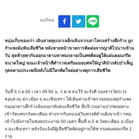
แชร์โพส
หนุ่มเก็บของเก่า เดินสายทุบเอาเหล็กเส้นจากเสาโครงสร้างตึกร้าง ถูก
กำแพงล้มทับเสียชีวิต หลังหายหน้าขาดการติดต่อจากญาติไปนานข้าม
วัน สุดท้ายพากันออกมาตามหาพบกลายเป็นศพติดอยู่ใต้แผ่นคอนกรีต
ขนาดใหญ่ ขณะเจ้าหน้าที่ตำรวจเตรียมมอบศพให้ญาตินำกลับบำเพ็ญ
กุศลตามประเพณีหลังไม่มีใครติดใจต่อสาเหตุการเสียชีวิต
วันที่ 5 ก.ย.65 เวลา 09.50 น. ร.ต.ท.ธนวีร์ ยะรังศี รองสารวัตรเวร
สอบสวน สภ.เมือง จ.ฉะเชิงเทรา ได้เดินทางเข้าตรวจสอบเหตุกำแพง
ของอาคารตึกร้างล้มลงมาทับคนเสียชีวิต ที่บริเวณย่านปากซอยทาง
เข้าวัดแพรกวังตะเคียน ห่างจากริมถนนสุวินทวงศ์ด้านฝั่งขาเข้า กทม.
เข้าไปยังภายในซอยประมาณ 50 เมตร พื้นที่ ม.5 ต.วังตะเคียน อ.เมือง
จ.ฉะเชิงเทรา หลังรับแจ้งมีผู้เสียชีวิตติดอยู่ภายใต้ซากแผ่นคอนกรีต 1
ราย