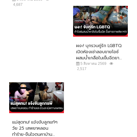
4,687
ผงะ! บุกรวบคู่รัก LGBTQ
เปิดห้องเช่าลอบขายไอซ์
ผสมน้ำเกลือในเข็มฉีดยา...
5 สิงหาคม 2569
2,517
แม่สุดทน! แจ้งจับลูกแท้ๆ
วัย 25 เสพยาหลอน
ทำร้าย-ขืนใจตนคาบ้าน...