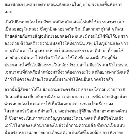
สมาชิกสภาเทศบาลตำบลถนนหักและผู้ใหญ่บ้าน ร่วมลงพื้นที่ตรวจ
สอบ
เมื่อไปถึงพบกล่องโฟมสีขาวเหมือนกับกล่องโฟมที่ใช้บรรจุอาหารแช่
เย็นลอยอยู่ในคลอง ซึ่งถูกปิดฝาอย่างมิดชิด เมื่อลากมาดูใกล้ ๆ ก็พบ
ด้ายคล้ายกับสายสิญจน์พันรอบกล่องโฟมและมีท่อนไม้ไผ่ทับไว้บนฝาก
ล่องด้วย ซึ่งยิ่งสร้างความแปลกใจให้ทั้งกำนัน สท. ผู้ใหญ่บ้านและชาว
บ้านที่เดินทางไปดู เพราะหากเป็นแค่กล่องธรรมดาที่นำมาทิ้ง จะใช้
สายสิญจน์พันเอาไว้ทำไม จึงได้ลองใช้ไม้เขี่ยกล่องเพื่อเปิดดูก็ยิ่ง
ประหลาดใจขึ้นไปอีกเพราะในกล่องว่างเปล่าไม่มีอะไรเลย จึงไม่ทราบ
เจตนาคนที่ทำหรือนำกล่องมาทิ้งว่าต้องการอะไร แต่ก็อยากฝากถึงคนที่
ทำว่าไม่ควรจะทำอะไรแบบนี้เพราะทำให้คนอื่นเขาตกใจกลัว
จากนั้นผู้สื่อข่าวได้ไปสอบถามพระครูสังวร ธรรมะโสภณ เจ้าอาวาส
วัดสองพี่น้อง เกี่ยวกับกรณีดังกล่าว ท่านบอกว่า การที่นำสายสิญจน์มา
พันรอบกล่องโฟมแสดงให้เห็นถึงเจตนาว่า น่าจะเป็นเรื่องของ
ไสยศาสตร์หรือมนต์ดำอะไรบางอย่างของผู้ที่ศึกษาวิชาอาคมทางด้าน
นี้ ซึ่งอาจจะเป็นการสะกดวิญญาณของใครบางคนที่เสียชีวิตไปแล้ว
เอาไว้ในกล่อง แล้วนำกล่องไปถ่วงน้ำตามความเชื่อ ซึ่งหากเป็นแบบ
นั้นจริง หลวงพ่ออยากฝากเตือนสติว่าเป็นสิ่งที่ไม่ถูกต้อง การที่เราจะ