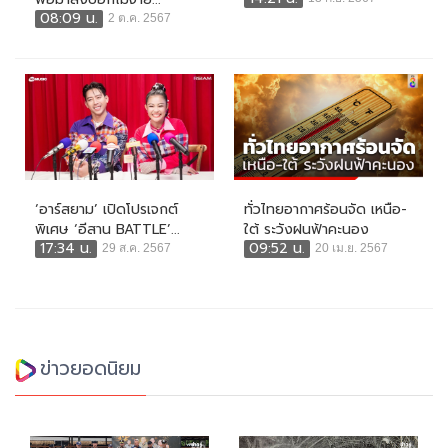
08:09 น.
2 ต.ค. 2567
‘อาร์สยาม’ เปิดโปรเจกต์
ทั่วไทยอากาศร้อนจัด เหนือ-
พิเศษ ‘อีสาน BATTLE’...
ใต้ ระวังฝนฟ้าคะนอง
17:34 น.
09:52 น.
29 ส.ค. 2567
20 เม.ย. 2567
ข่าวยอดนิยม