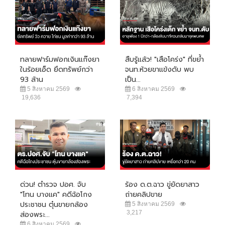
ทลายฟาร์มฟอกเงินแก๊งยา
สืบรู้แล้ว! "เสือโคร่ง" ที่ขย้ำ
ในร้อยเอ็ด ยึดทรัพย์กว่า
จนท.ห้วยขาแข้งดับ พบ
93 ล้าน
เป็น...
5 สิงหาคม 2569
6 สิงหาคม 2569
19,636
7,394
ด่วน! ตำรวจ ปอศ. จับ
ร้อง ด.ต.ฉาว ขู่ยัดยาสาว
"โทน บางแค" คดีฉ้อโกง
ถ่ายคลิปขาย
ประชาชน ตุ๋นขายกล้อง
5 สิงหาคม 2569
3,217
ส่องพระ...
6 สิงหาคม 2569