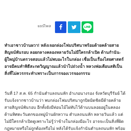
แชร์โพส
ทำเอาชาวบ้านผวา! หลังเจอกล่องโฟมปริศนาพร้อมด้ายคล้ายสาย
สิญจน์พันรอบ ลอยกลางคลองหลายวันไม่มีใครกล้าเปิด ด้านกำนัน-
ผู้ใหญ่บ้านตรวจสอบแล้วไม่พบอะไรในกล่อง เชื่อเป็นเรื่องไสยศาสตร์
อาจมีคนทำพิธีสะกดวิญญาณแล้วนำไปถ่วงน้ำ หลวงพ่อเตือนสติเป็น
สิ่งที่ไม่ควรกระทำเพราะเป็นการจองเวรจองกรรม
วันที่ 17 ส.ค. 65 กำนันตำบลถนนหัก อำเภอนางรอง จังหวัดบุรีรัมย์ ได้
รับแจ้งจากชาวบ้านว่า พบกล่องโฟมปริศนาถูกปิดมิดชิดมีด้ายคล้าย
สายสิญจน์พันรอบ อีกทั้งยังมีท่อนไม้ไผ่ทับไว้ด้านบนลอยอยู่ในคลอง
ด้านทิศตะวันตกของหมู่บ้านผักหวาน ตำบลถนนหัก หลายวันแล้ว แต่
ไม่มีใครกล้าเปิดดูเพราะไม่รู้ว่าข้างในกล่องมีอะไร อาจจะเป็นสิ่งที่ผิด
กฎหมายหรือไม่ถูกต้องหรือไม่ หลังได้รับแจ้งกำนันตำบลถนนหัก พร้อม