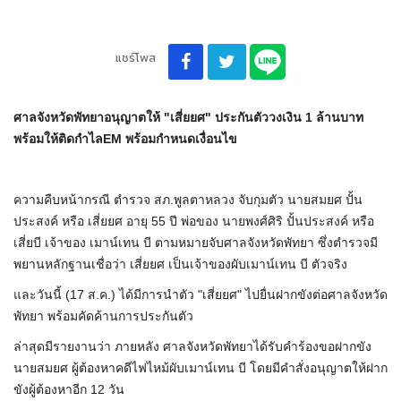
แชร์โพส
ศาลจังหวัดพัทยาอนุญาตให้ "เสี่ยยศ" ประกันตัววงเงิน 1 ล้านบาท
พร้อมให้ติดกำไลEM พร้อมกำหนดเงื่อนไข
ความคืบหน้ากรณี ตำรวจ สภ.พูลตาหลวง จับกุมตัว นายสมยศ ปั้น
ประสงค์ หรือ เสี่ยยศ อายุ 55 ปี พ่อของ นายพงศ์ศิริ ปั้นประสงค์ หรือ
เสี่ยบี เจ้าของ เมาน์เทน บี ตามหมายจับศาลจังหวัดพัทยา ซึ่งตำรวจมี
พยานหลักฐานเชื่อว่า เสี่ยยศ เป็นเจ้าของผับเมาน์เทน บี ตัวจริง
และวันนี้ (17 ส.ค.) ได้มีการนำตัว "เสี่ยยศ" ไปยื่นฝากขังต่อศาลจังหวัด
พัทยา พร้อมคัดค้านการประกันตัว
ล่าสุดมีรายงานว่า ภายหลัง ศาลจังหวัดพัทยาได้รับคำร้องขอฝากขัง
นายสมยศ ผู้ต้องหาคดีไฟไหม้ผับเมาน์เทน บี โดยมีคำสั่งอนุญาตให้ฝาก
ขังผู้ต้องหาอีก 12 วัน