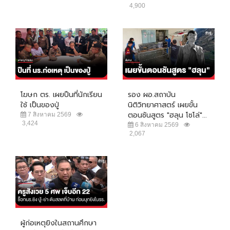
4,900
โฆษก ตร. เผยปืนที่นักเรียน
รอง ผอ.สถาบัน
ใช้ เป็นของปู่
นิติวิทยาศาสตร์ เผยขั้น
ตอนชันสูตร "ฮลุน โซโล่"...
7 สิงหาคม 2569
3,424
6 สิงหาคม 2569
2,067
ผู้ก่อเหตุยิงในสถานศึกษา