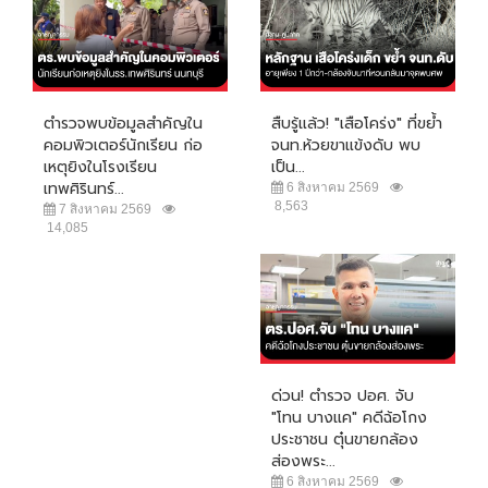
ตำรวจพบข้อมูลสำคัญใน
สืบรู้แล้ว! "เสือโคร่ง" ที่ขย้ำ
คอมพิวเตอร์นักเรียน ก่อ
จนท.ห้วยขาแข้งดับ พบ
เหตุยิงในโรงเรียน
เป็น...
เทพศิรินทร์...
6 สิงหาคม 2569
8,563
7 สิงหาคม 2569
14,085
ด่วน! ตำรวจ ปอศ. จับ
"โทน บางแค" คดีฉ้อโกง
ประชาชน ตุ๋นขายกล้อง
ส่องพระ...
6 สิงหาคม 2569