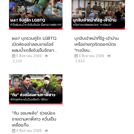
ผงะ! บุกรวบคู่รัก LGBTQ
บุกจับเจ้าหน้าที่รัฐ-เจ้าบ้าน
เปิดห้องเช่าลอบขายไอซ์
เครือข่ายทุจริตออกบัตร
ผสมน้ำเกลือในเข็มฉีดยา...
"ทะเบียน...
5 สิงหาคม 2569
4 สิงหาคม 2569
2,116
1,810
"กัน จอมพลัง" ช่วยน้อง
ชายตามหาพี่สาว หวั่นเป็น
เหยื่อแก๊ง...
4 สิงหาคม 2569