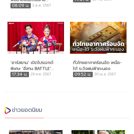
08:09 น.
2 ต.ค. 2567
‘อาร์สยาม’ เปิดโปรเจกต์
ทั่วไทยอากาศร้อนจัด เหนือ-
พิเศษ ‘อีสาน BATTLE’...
ใต้ ระวังฝนฟ้าคะนอง
17:34 น.
09:52 น.
29 ส.ค. 2567
20 เม.ย. 2567
ข่าวยอดนิยม