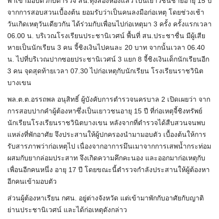
พาเข้ามอบตัวกับตำรวจ สน.ทุ่งสองห้องแล้ว เป็นเยาวชนชายอายุ 15 ปี
จากการสอบสวนเบื้องต้น ยอมรับว่าเป็นคนลงมือก่อเหตุ โดยช่วงเช้า
วันเกิดเหตุวันเดียวกัน ได้ร่วมกับเพื่อนไปก่อเหตุมา 3 ครั้ง ครั้งแรกเวลา
06.00 น. บริเวณโรงเรียนประชานิเวศน์ พื้นที่ สน.ประชาชื่น มีผู้เสีย
หายเป็นนักเรียน 3 คน จี้ชิงเงินไปคนละ 20 บาท จากนั้นเวลา 06.40
น. ไปที่บริเวณปากซอยประชานิเวศน์ 3 แยก 8 จี้ชิงเงินเด็กนักเรียนอีก
3 คน จุดสุดท้ายเวลา 07.30 ไปก่อเหตุกับนักเรียน โรงเรียนราชวินิต
บางเขน
พล.ต.ต.อรรถพล อนุสิทธิ์ ผู้บังคับการตำรวจนครบาล 2 เปิดเผยว่า จาก
การสอบปากคำผู้ต้องหาซึ่งเป็นเยาวชนอายุ 15 ปี ที่ก่อเหตุจี้ชิงทรัพย์
นักเรียนโรงเรียนราชวินิตบางเขน หลังจากที่ตำรวจได้สืบสวนจนพบ
แหล่งที่พักอาศัย จึงประสานให้ผู้ปกครองนำมามอบตัว เบื้องต้นให้การ
รับสารภาพว่าก่อเหตุไป เนื่องจากอาการมึนเมาจากการเสพน้ำกระท่อม
ผสมกับยากล่อมประสาท จึงเกิดความคึกคะนอง และออกมาก่อเหตุกับ
เพื่อนอีกคนหนึ่ง อายุ 17 ปี โดยขณะนี้ตำรวจกำลังประสานให้ผู้ต้องหา
อีกคนเข้ามอบตัว
ส่วนผู้ต้องหาเรียน กศน. อยู่ต่างจังหวัด แต่เข้ามาพักกับอาศัยกับญาติ
ย่านประชานิเวศน์ และได้ก่อเหตุดังกล่าว