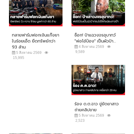
ทลายฟาร์มฟอกเงินแก๊งยา
ช็อก! ป้าแฉวงจรอุบาทว์
ในร้อยเอ็ด ยึดทรัพย์กว่า
"พ่อไอ้ป๋อง" เป็นผัวป้า...
93 ล้าน
4 สิงหาคม 2569
9,589
5 สิงหาคม 2569
15,995
ร้อง ด.ต.ฉาว ขู่ยัดยาสาว
ถ่ายคลิปขาย
5 สิงหาคม 2569
2,523