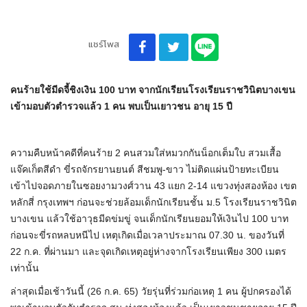
แชร์โพส
คนร้ายใช้มีดจี้ชิงเงิน 100 บาท จากนักเรียนโรงเรียนราชวินิตบางเขน
เข้ามอบตัวตำรวจแล้ว 1 คน พบเป็นเยาวชน อายุ 15 ปี
ความคืบหน้าคดีที่คนร้าย 2 คนสวมใส่หมวกกันน็อกเต็มใบ สวมเสื้อ
แจ๊คเก็ตสีดำ ขี่รถจักรยานยนต์ สีชมพู-ขาว ไม่ติดแผ่นป้ายทะเบียน
เข้าไปจอดภายในซอยงามวงศ์วาน 43 แยก 2-14 แขวงทุ่งสองห้อง เขต
หลักสี่ กรุงเทพฯ ก่อนจะช่วยล้อมเด็กนักเรียนชั้น ม.5 โรงเรียนราชวินิต
บางเขน แล้วใช้อาวุธมีดข่มขู่ จนเด็กนักเรียนยอมให้เงินไป 100 บาท
ก่อนจะขี่รถหลบหนีไป เหตุเกิดเมื่อเวลาประมาณ 07.30 น. ของวันที่
22 ก.ค. ที่ผ่านมา และจุดเกิดเหตุอยู่ห่างจากโรงเรียนเพียง 300 เมตร
เท่านั้น
ล่าสุดเมื่อเช้าวันนี้ (26 ก.ค. 65) วัยรุ่นที่ร่วมก่อเหตุ 1 คน ผู้ปกครองได้