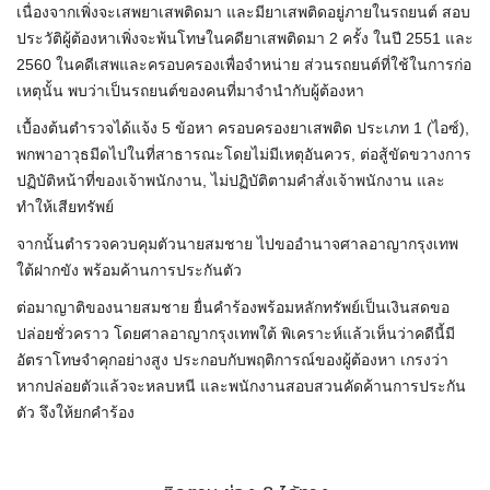
เนื่องจากเพิ่งจะเสพยาเสพติดมา และมียาเสพติดอยู่ภายในรถยนต์ สอบ
ประวัติผู้ต้องหาเพิ่งจะพ้นโทษในคดียาเสพติดมา 2 ครั้ง ในปี 2551 และ
2560 ในคดีเสพและครอบครองเพื่อจำหน่าย ส่วนรถยนต์ที่ใช้ในการก่อ
เหตุนั้น พบว่าเป็นรถยนต์ของคนที่มาจำนำกับผู้ต้องหา
เบื้องต้นตำรวจได้แจ้ง 5 ข้อหา ครอบครองยาเสพติด ประเภท 1 (ไอซ์),
พกพาอาวุธมีดไปในที่สาธารณะโดยไม่มีเหตุอันควร, ต่อสู้ขัดขวางการ
ปฏิบัติหน้าที่ของเจ้าพนักงาน, ไม่ปฏิบัติตามคำสั่งเจ้าพนักงาน และ
ทำให้เสียทรัพย์
จากนั้นตำรวจควบคุมตัวนายสมชาย ไปขออำนาจศาลอาญากรุงเทพ
ใต้ฝากขัง พร้อมค้านการประกันตัว
ต่อมาญาติของนายสมชาย ยื่นคำร้องพร้อมหลักทรัพย์เป็นเงินสดขอ
ปล่อยชั่วคราว โดยศาลอาญากรุงเทพใต้ พิเคราะห์แล้วเห็นว่าคดีนี้มี
อัตราโทษจำคุกอย่างสูง ประกอบกับพฤติการณ์ของผู้ต้องหา เกรงว่า
หากปล่อยตัวแล้วจะหลบหนี และพนักงานสอบสวนคัดค้านการประกัน
ตัว จึงให้ยกคำร้อง