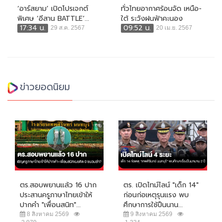
‘อาร์สยาม’ เปิดโปรเจกต์
ทั่วไทยอากาศร้อนจัด เหนือ-
พิเศษ ‘อีสาน BATTLE’...
ใต้ ระวังฝนฟ้าคะนอง
17:34 น.
09:52 น.
29 ส.ค. 2567
20 เม.ย. 2567
ข่าวยอดนิยม
ตร.สอบพยานแล้ว 16 ปาก
ตร. เปิดไทม์ไลน์ "เด็ก 14"
ประสานครูภาษาไทยเข้าให้
ก่อนก่อเหตุรุนแรง พบ
ปากคำ "เพื่อนสนิท"...
ศึกษาการใช้ปืนนาน...
8 สิงหาคม 2569
9 สิงหาคม 2569