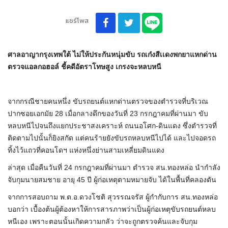
แชร์โพส
ศาลอาญากรุงเทพใต้ ไม่ให้ประกันหนุ่มขับ รถเก๋งสีเเดงพกยาแหกด่าน
ตรวจแอลกอฮอล์ ชี้คดีอัตราโทษสูง เกรงจะหลบหนี
จากกรณีชายคนหนึ่ง ขับรถยนต์แหกด่านตรวจของตำรวจที่บริเวณ
ปากซอยเอกมัย 28 เมื่อกลางดึกของวันที่ 23 กรกฎาคมที่ผ่านมา ขับ
หลบหนีไปจนถึงแยกประชาสงเคราะห์ ถนนอโศก-ดินแดง ซึ่งตำรวจที่
ติดตามไปนั้นก็ยิงสกัด แต่คนร้ายยังขับรถหลบหนีไปได้ และไปจอดรถ
ทิ้งไว้แถวที่คอนโดฯ แห่งหนึ่งย่านสามเหลี่ยมดินแดง
ล่าสุด เมื่อคืนวันที่ 24 กรกฎาคมที่ผ่านมา ตำรวจ สน.ทองหล่อ นำกำลัง
จับกุมนายสมชาย อายุ 45 ปี ผู้ก่อเหตุตามหมายจับ ได้ในพื้นที่คลองตัน
จากการสอบถาม พ.ต.อ.ดวงโชติ สุวรรณจรัส ผู้กำกับการ สน.ทองหล่อ
บอกว่า เบื้องต้นผู้ต้องหาให้การสารภาพว่าเป็นผู้ก่อเหตุขับรถยนต์หลบ
หนีเอง เพราะตอนนั้นเกิดความกลัว ว่าจะถูกตรวจค้นและจับกุม