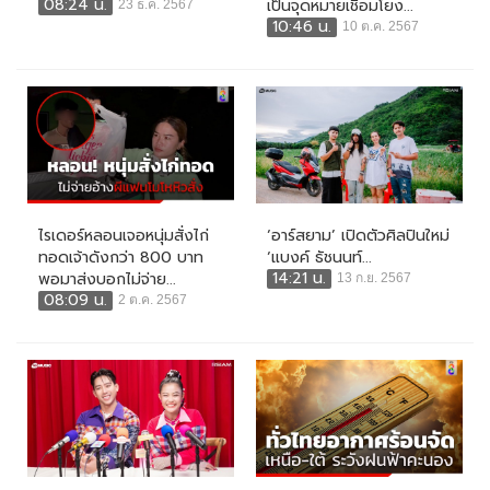
08:24 น.
เป็นจุดหมายเชื่อมโยง...
23 ธ.ค. 2567
10:46 น.
10 ต.ค. 2567
ไรเดอร์หลอนเจอหนุ่มสั่งไก่
‘อาร์สยาม’ เปิดตัวศิลปินใหม่
ทอดเจ้าดังกว่า 800 บาท
‘แบงค์ ธัชนนท์...
14:21 น.
พอมาส่งบอกไม่จ่าย...
13 ก.ย. 2567
08:09 น.
2 ต.ค. 2567