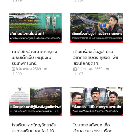
2,979
1,334
ญาติเชิญวิญญาณ-ครูเร่ง
เดินเครื่องเต็มสูบ! กรม
เยี่ยมเด็กเจ็บ เหตุยิงใน
วิชาการเกษตร ลุยจัด 'พืช
รร.เทพศิรินทร์...
สวนโลกอุดรฯ...
8 สิงหาคม 2569
8 สิงหาคม 2569
1,309
1,107
โรงเรียนหาดใหญ่วิทยาลัย
โฆษกกองทัพบก เชื่อ
ประกาศเรียนออนไลน์ 10-
ข้อมูล กมธ.ทหาร เรื่อง