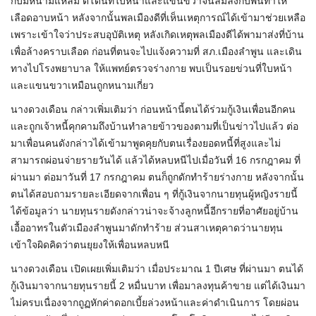
กับมีหนามแหลม ตีโดนที่ใบหน้าและแขนขวาจนล้มลงกับพื้นทำให้
เลือดอาบหน้า หลังจากนั้นพลเมืองดีที่เห็นเหตุการณ์ได้เข้ามาช่วยเหลือ
เพราะเข้าใจว่าประสบอุบัติเหตุ หลังเกิดเหตุพลเมืองดีได้พามาส่งที่บ้าน
เพื่อล้างคราบเลือด ก่อนที่ตนจะไปแจ้งความที่ สภ.เมืองลำพูน และเดิน
ทางไปโรงพยาบาล ให้แพทย์ตรวจร่างกาย พบเป็นรอยข่วนที่ใบหน้า
และแขนขวาเหมือนถูกหนามเกี่ยว
นางดวงเดือน กล่าวเพิ่มเติมว่า ก่อนหน้านี้ตนได้ร่วมกู้เงินเพื่อนอีกคน
และถูกเจ้าหนี้คุกคามถึงบ้านทำลายข้าวของตามที่เป็นข่าวไปแล้ว ต่อ
มาเพื่อนคนดังกล่าวได้เข้ามาพูดคุยกับตนเรื่องยอดหนี้ที่สูงและไม่
สามารถผ่อนจ่ายรายวันได้ แล้วได้หลบหนีไปเมื่อวันที่ 16 กรกฎาคม ที่
ผ่านมา ต่อมาวันที่ 17 กรกฎาคม ตนก็ถูกดักทำร้ายร่างกาย หลังจากนั้น
ตนได้สอบถามรายละเอียดจากเพื่อน ๆ ที่กู้เงินจากนายทุนผู้หญิงรายนี้
ได้ข้อมูลว่า นายทุนรายดังกล่าวน่าจะจ้างลูกหนี้อีกรายที่อาศัยอยู่บ้าน
เอื้ออาทรในตัวเมืองลำพูนมาดักทำร้าย ส่วนสาเหตุคาดว่านายทุน
เข้าใจผิดคิดว่าตนยุยงให้เพื่อนหลบหนี
นางดวงเดือน เปิดเผยเพิ่มเติมว่า เมื่อประมาณ 1 ปีเศษ ที่ผ่านมา ตนได้
กู้เงินมาจากนายทุนรายนี้ 2 หมื่นบาท เพื่อมาลงทุนค้าขาย แต่ได้เงินมา
ไม่ครบเนื่องจากถูฏหักค่าดอกเบี้ยล่วงหน้าและค่าดำเนินการ โดยผ่อน