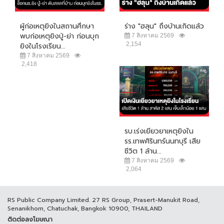
ผู้ก่อเหตุยิงในสถานศึกษา
ร่าง "ฮลุน" ถึงบ้านเกิดแล้ว
พบก่อเหตุยิงปู่-ย่า ก่อนบุก
7 สิงหาคม 2569
2,154
ยิงในโรงเรียน...
7 สิงหาคม 2569
2,418
รบ.เร่งเยียวยาเหตุยิงใน
รร.เทพศิรินทร์นนทบุรี เสีย
ชีวิต 1 ล้าน...
7 สิงหาคม 2569
2,064
RS Public Company Limited. 27 RS Group, Prasert-Manukit Road,
Senanikhom, Chatuchak, Bangkok 10900, THAILAND
ติดต่อลงโฆษณา