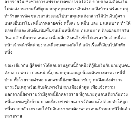
จ่ายรายวัน ซึ่งช่วงการแพร่ระบาดของโรคโควิด ขายของไม่ดีจนเงิน
ไม่พอส่ง หลายครั้งที่ถูกนายทุนบุกมาทวงเงินค่างวดถึงบ้าน พร้อมข่มขู่
ทำร้ายสารพัด จนเวลาล่วงเลยไปนายทุนคนดังกล่าวได้นำเงินกู้จาก
แหล่งอื่นมาโปะหนี้เก่าหลายครั้ง ครั้งละ 5 หมื่น และ 1 แสนบาท ทำให้
ดอกเบี้ยและเงินต้นเพิ่มขึ้นจนเป็นหนี้เกือบ 7 แสนบาท ต้องผ่อนรายวัน
วันละ 2 หมื่นบาท ตนและเพื่อนอีก 2 คนจึงเข้าไปเจรจากับเจ้าหนี้ต่อ
หน้าเจ้าหน้าที่หน่วยงานหนึ่งจนตกลงกันได้ แล้วเรื่องก็เงียบไปสักพัก
หนึ่ง
ขณะเดียวกัน ผู้สื่อข่าวได้สอบถามลูกหนี้อีกหนึ่งที่กู้ยืมเงินกับนายทุนคน
ดังกล่าว พบว่า ก่อนหน้านี้ถูกนายทุนและลูกน้องเดินทางมาทวงหนี้ที่
บ้าน ทั้งโวยวายด่าทอ นอกจากนี้ยังพกมีดมาข่มขู่ ตนจึงแจ้งตำรวจ
มาระงับเหตุ พร้อมกับเดินทางไป สภ.เมืองลำพูน เพื่อแจ้งความ
นอกจากนี้ยังทราบว่ามีลูกหนี้อีกหลายราย ที่ถูกนายทุนคนเดียวกันทวง
หนี้และข่มขู่ถึงบ้าน บางครั้งจะพาชายฉกรรจ์ติดตามไปด้วย ทำให้ลูก
หนี้หวาดกลัว เกรงจะได้รับอันตรายจนต้องพาครอบครัวหลบหนีไปแล้ว
หลายราย