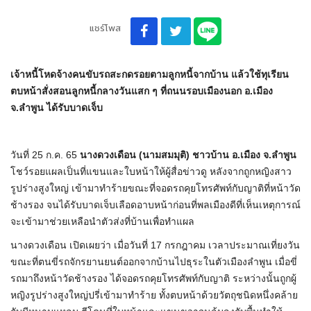
แชร์โพส
เจ้าหนี้โหดจ้างคนขับรถสะกดรอยตามลูกหนี้จากบ้าน แล้วใช้ทุเรียน
ตบหน้าสั่งสอนลูกหนี้กลางวันแสก ๆ ที่ถนนรอบเมืองนอก อ.เมือง
จ.ลำพูน ได้รับบาดเจ็บ
วันที่ 25 ก.ค. 65
นางดวงเดือน (นามสมมุติ) ชาวบ้าน อ.เมือง จ.ลำพูน
โชว์รอยแผลเป็นที่แขนและใบหน้าให้ผู้สื่อข่าวดู หลังจากถูกหญิงสาว
รูปร่างสูงใหญ่ เข้ามาทำร้ายขณะที่จอดรถคุยโทรศัพท์กับญาติที่หน้าวัด
ช้างรอง จนได้รับบาดเจ็บเลือดอาบหน้าก่อนที่พลเมืองดีที่เห็นเหตุการณ์
จะเข้ามาช่วยเหลือนำตัวส่งที่บ้านเพื่อทำแผล
นางดวงเดือน เปิดเผยว่า เมื่อวันที่ 17 กรกฎาคม เวลาประมาณเที่ยงวัน
ขณะที่ตนขี่รถจักรยานยนต์ออกจากบ้านไปธุระในตัวเมืองลำพูน เมื่อขี่
รถมาถึงหน้าวัดช้างรอง ได้จอดรถคุยโทรศัพท์กับญาติ ระหว่างนั้นถูกผู้
หญิงรูปร่างสูงใหญ่ปรี่เข้ามาทำร้าย ทั้งตบหน้าด้วยวัตถุชนิดหนึ่งคล้าย