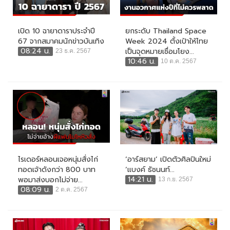
เปิด 10 ฉายาดาราประจำปี
ยกระดับ Thailand Space
67 จากสมาคมนักข่าวบันเทิง
Week 2024 ตั้งเป้าให้ไทย
08:24 น.
เป็นจุดหมายเชื่อมโยง...
23 ธ.ค. 2567
10:46 น.
10 ต.ค. 2567
ไรเดอร์หลอนเจอหนุ่มสั่งไก่
‘อาร์สยาม’ เปิดตัวศิลปินใหม่
ทอดเจ้าดังกว่า 800 บาท
‘แบงค์ ธัชนนท์...
14:21 น.
พอมาส่งบอกไม่จ่าย...
13 ก.ย. 2567
08:09 น.
2 ต.ค. 2567