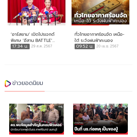
‘อาร์สยาม’ เปิดโปรเจกต์
ทั่วไทยอากาศร้อนจัด เหนือ-
พิเศษ ‘อีสาน BATTLE’...
ใต้ ระวังฝนฟ้าคะนอง
17:34 น.
09:52 น.
29 ส.ค. 2567
20 เม.ย. 2567
ข่าวยอดนิยม