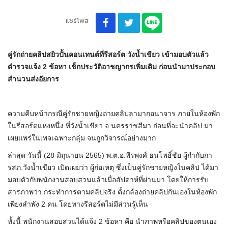
แชร์โพส
คู่รักถ่ายคลิปสยิวปั้นคอนเทนต์ที่รีสอร์ต วังน้ำเขียว เข้ามอบตัวแล้ว
ตำรวจแจ้ง 2 ข้อหา เช็กประวัติอาชญากรเพิ่มเติม ก่อนนำมาประกอบ
สำนวนส่งอัยการ
ความคืบหน้ากรณีคู่รักชายหญิงถ่ายคลิปลามากอนาจาร ภายในห้องพัก
ในรีสอร์ตแห่งหนึ่ง ที่วังน้ำเขียว จ.นครราชสีมา ก่อนที่จะนำคลิป มา
เผยแพร่ในเพจเฉพาะกลุ่ม จนถูกวิจารณ์อย่างมาก
ล่าสุด วันนี้ (28 มิถุนายน 2565) พ.ต.อ.พีรพงศ์ ธนโพธิ์ชัย ผู้กำกับกา
รสภ.วังน้ำเขียว เปิดเผยว่า ผู้ก่อเหตุ ซึ่งเป็นคู่รักชายหญิงในคลิป ได้มา
มอบตัวกับพนักงานสอบสวนแล้วเมื่อสัปดาห์ที่ผ่านมา โดยให้การรับ
สารภาพว่า กระทำการตามคลิปจริง ตั้งกล้องถ่ายคลิปกันเองในห้องพัก
เพียงลำพัง 2 คน โดยทางรีสอร์ตไม่มีส่วนรู้เห็น
ทั้งนี้ พนักงานสอบสวนได้แจ้ง 2 ข้อหา คือ นำภาพหรือคลิปของตนเอง