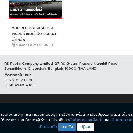
ชลประทานเชียงใหม่ เร่ง
พร่องน้ำแม่น้ำปิง รับมวล
น้ำเหนือ...
9 สิงหาคม 2569
881
RS Public Company Limited. 27 RS Group, Prasert-Manukit Road,
Senanikhom, Chatuchak, Bangkok 10900, THAILAND
ติดต่อลงโฆษณา
+66 2 037 8888
+668 4940 4303
© COPYRIGHT 2017 THAICH8.COM, ALL RIGHT RESERVED.
เว็บไซต์นี้ใช้คุกกี้ในการจัดเก็บข้อมูลการใช้งาน เพื่อนำมาปรับปรุงและพัฒนาเนื้อหา
ข้อกำหนดและเงื่อนไข
นโยบายความเป็นส่วนตัว
ให้ตรงความสนใจของผู้ใช้งาน โปรดศึกษา
ข้อกำหนดและเงื่อนไข
และ
นโยบายความ
เป็นส่วนตัว
ยอมรับ
ปฏิเสธ