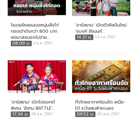
ไรเดอร์หลอนเจอหนุ่มสั่งไก่
‘อาร์สยาม’ เปิดตัวศิลปินใหม่
ทอดเจ้าดังกว่า 800 บาท
‘แบงค์ ธัชนนท์...
14:21 น.
พอมาส่งบอกไม่จ่าย...
13 ก.ย. 2567
08:09 น.
2 ต.ค. 2567
‘อาร์สยาม’ เปิดโปรเจกต์
ทั่วไทยอากาศร้อนจัด เหนือ-
พิเศษ ‘อีสาน BATTLE’...
ใต้ ระวังฝนฟ้าคะนอง
17:34 น.
09:52 น.
29 ส.ค. 2567
20 เม.ย. 2567