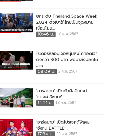
ยกระดับ Thailand Space Week
2024 ตั้งเป้าให้ไทยเป็นจุดหมาย
เชื่อมโยง...
10:46 น.
10 ต.ค. 2567
ไรเดอร์หลอนเจอหนุ่มสั่งไก่ทอดเจ้า
ดังกว่า 800 บาท พอมาส่งบอกไม่
จ่าย...
08:09 น.
2 ต.ค. 2567
‘อาร์สยาม’ เปิดตัวศิลปินใหม่
‘แบงค์ ธัชนนท์...
14:21 น.
13 ก.ย. 2567
‘อาร์สยาม’ เปิดโปรเจกต์พิเศษ
‘อีสาน BATTLE’...
17:34 น.
29 ส.ค. 2567