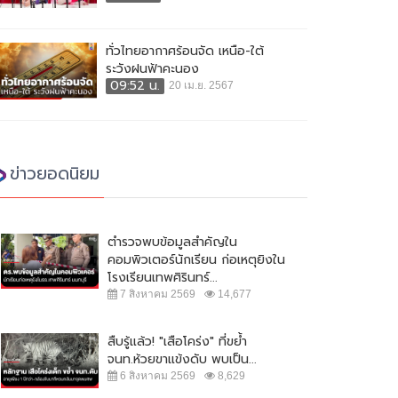
ทั่วไทยอากาศร้อนจัด เหนือ-ใต้
ระวังฝนฟ้าคะนอง
09:52 น.
20 เม.ย. 2567
ข่าวยอดนิยม
ตำรวจพบข้อมูลสำคัญใน
คอมพิวเตอร์นักเรียน ก่อเหตุยิงใน
โรงเรียนเทพศิรินทร์...
7 สิงหาคม 2569
14,677
มด่ำส่งท้ายปีกับงาน Beer & Food
ประชาชนร้อยละ 41.76 ชี้ ปิดผับตี 2
ring Festival 2023
เหมาะสมดีแล้ว
สืบรู้แล้ว! "เสือโคร่ง" ที่ขย้ำ
7 ธันวาคม 2566
7,952
22 ตุลาคม 2566
9,996
จนท.ห้วยขาแข้งดับ พบเป็น...
6 สิงหาคม 2569
8,629