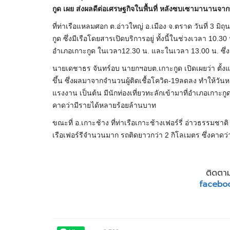
กูด เผย ส่งผลดีต่อเศรษฐกิจในพื้นที่ หลังซบเซามานานจา
ที่ท่าเรือแหลมศอก ต.อ่าวใหญ่ อ.เมือง จ.ตราด วันที่ 3 มิ
กูด ซึ่งมีเรือโดยสารเปิดบริการอยู่ ทั้งนี้ในช่วงเวลา 1
อำเภอเกาะกูด ในเวลา12.30 น. และในเวลา 13.00 น. ซึ่งมี
นายเดชาธร จันทร์อบ นายกฯอบต.เกาะกูด เปิดเผยว่า ตั้งแต่
ขึ้น ซึ่งผลมาจากจำนวนผู้ติดเชื้อโควิด-19ลดลง ทำให้วัน
แรงงาน เป็นต้น มีนักท่องเที่ยวทะลักเข้ามาที่อำเภอเกาะ
คาดว่ามีรายได้หลายร้อยล้านบาท
ขณะที่ อ.เกาะช้าง ที่ท่าเรือเกาะช้างเฟอร์รี่ อ่าวธรรมช
เรือเฟอร์รีจำนวนมาก รถติดยาวกว่า 2 กิโลเมตร ซึ่งคาดว่าม
ติดตาม
facebo