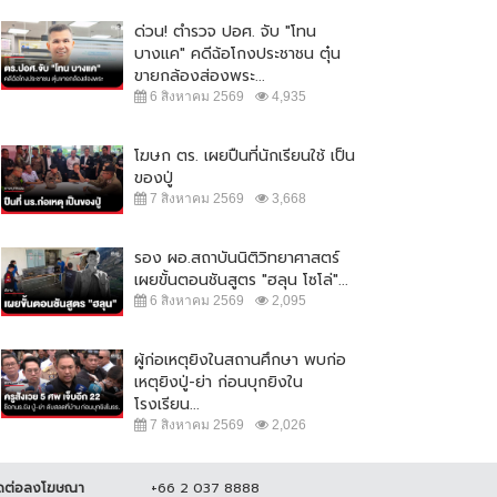
ด่วน! ตำรวจ ปอศ. จับ "โทน
บางแค" คดีฉ้อโกงประชาชน ตุ๋น
ขายกล้องส่องพระ...
6 สิงหาคม 2569
4,935
โฆษก ตร. เผยปืนที่นักเรียนใช้ เป็น
ของปู่
7 สิงหาคม 2569
3,668
รอง ผอ.สถาบันนิติวิทยาศาสตร์
เผยขั้นตอนชันสูตร "ฮลุน โซโล่"...
6 สิงหาคม 2569
2,095
ผู้ก่อเหตุยิงในสถานศึกษา พบก่อ
เหตุยิงปู่-ย่า ก่อนบุกยิงใน
โรงเรียน...
7 สิงหาคม 2569
2,026
ดต่อลงโฆษณา
+66 2 037 8888