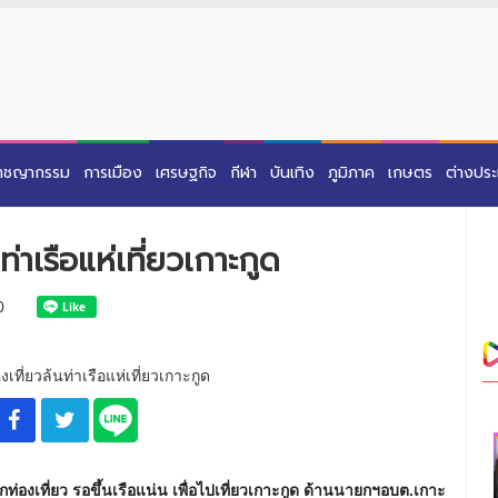
าชญากรรม
การเมือง
เศรษฐกิจ
กีฬา
บันเทิง
ภูมิภาค
เกษตร
ต่างปร
่าเรือแห่เที่ยวเกาะกูด
0
ท่องเที่ยว รอขึ้นเรือแน่น เพื่อไปเที่ยวเกาะกูด ด้านนายกฯอบต.เกาะ