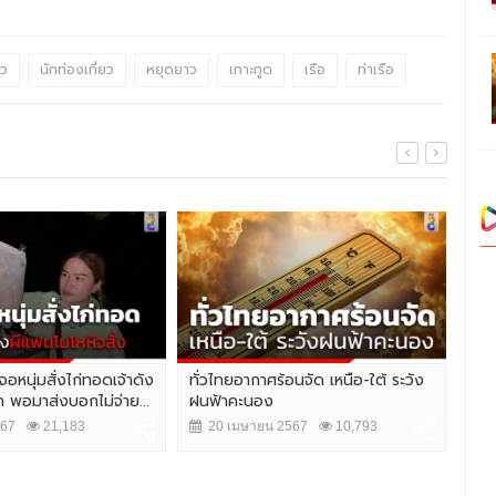
ยว
นักท่องเที่ยว
หยุดยาว
เกาะกูด
เรือ
ท่าเรือ
อหนุ่มสั่งไก่ทอดเจ้าดัง
ทั่วไทยอากาศร้อนจัด เหนือ-ใต้ ระวัง
ดื่
 พอมาส่งบอกไม่จ่าย...
ฝนฟ้าคะนอง
Pai
567
21,183
20 เมษายน 2567
10,793
1