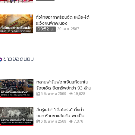
ทั่วไทยอากาศร้อนจัด เหนือ-ใต้
ระวังฝนฟ้าคะนอง
09:52 น.
20 เม.ย. 2567
ข่าวยอดนิยม
ทลายฟาร์มฟอกเงินแก๊งยาใน
ร้อยเอ็ด ยึดทรัพย์กว่า 93 ล้าน
5 สิงหาคม 2569
19,628
สืบรู้แล้ว! "เสือโคร่ง" ที่ขย้ำ
จนท.ห้วยขาแข้งดับ พบเป็น...
6 สิงหาคม 2569
7,376