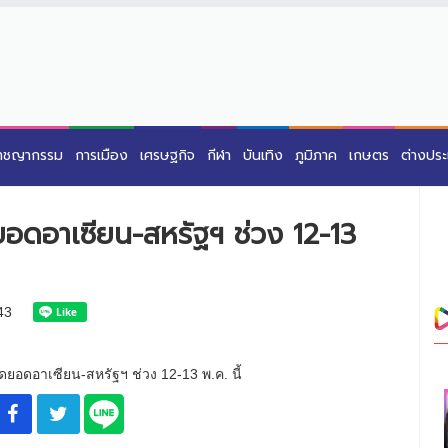
าชญากรรม
การเมือง
เศรษฐกิจ
กีฬา
บันเทิง
ภูมิภาค
เกษตร
ต่างปร
ยอดอาเซียน-สหรัฐฯ ช่วง 12-13
43