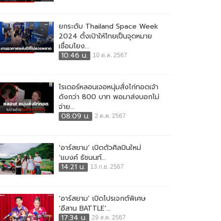
ยกระดับ Thailand Space Week
2024 ตั้งเป้าให้ไทยเป็นจุดหมาย
เชื่อมโยง...
10:46 น.
10 ต.ค. 2567
ไรเดอร์หลอนเจอหนุ่มสั่งไก่ทอดเจ้า
ดังกว่า 800 บาท พอมาส่งบอกไม่
จ่าย...
08:09 น.
2 ต.ค. 2567
‘อาร์สยาม’ เปิดตัวศิลปินใหม่
‘แบงค์ ธัชนนท์...
14:21 น.
13 ก.ย. 2567
‘อาร์สยาม’ เปิดโปรเจกต์พิเศษ
‘อีสาน BATTLE’...
17:34 น.
29 ส.ค. 2567