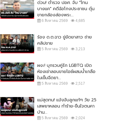
ด่วน! ตำรวจ ปอศ. จับ "โทน
บางแค" คดีฉ้อโกงประชาชน ตุ๋น
ขายกล้องส่องพระ...
6 สิงหาคม 2569
4,685
ร้อง ด.ต.ฉาว ขู่ยัดยาสาว ถ่าย
คลิปขาย
5 สิงหาคม 2569
3,213
ผงะ! บุกรวบคู่รัก LGBTQ เปิด
ห้องเช่าลอบขายไอซ์ผสมน้ำเกลือ
ในเข็มฉีดยา...
5 สิงหาคม 2569
2,517
แม่สุดทน! แจ้งจับลูกแท้ๆ วัย 25
เสพยาหลอน ทำร้าย-ขืนใจตนคา
บ้าน...
5 สิงหาคม 2569
2,024