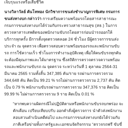
เจ็บรุนแรงหรือเสียชีวิต
นางวิลาวัลย์ คันโททอง นักวิชาการขนส่งชำนาญการพิเศษ กรมการ
ขนส่งทางบก กล่าวว่า
การเตรียมความพร้อมรถโดยสารสาธารณะ
กรมการขนส่งทางบกได้ร่วมกับกระทรวงสาธารณสุข (สธ.) ในการ
ตรวจหาสารเสพติดของพนักงานขับรถโดยสารก่อนนำรถออกให้
บริการทุกครั้ง มีการตั้งจุดตรวจตลอด 24 ชั่วโมง มีผู้ตรวจการขนส่ง
ประจำ ณ จุดตรวจ เพื่อตรวจสอบความพร้อมของรถและพนักงานขับ
รถ การใช้ความเร็ว ชั่วโมงการทำงานอุบัติเหตุ เพื่อให้คนขับรถทุกคัน
จะต้องมีคุณภาพและได้มาตรฐาน ซึ่งสถิติการตรวจตรวจความพร้อม
รถและพนักงานขับรถ ณ จุดตรวจ ระหว่างวันที่ 1 ตุลาคม 2564-31
มีนาคม 2565 รวมทั้งสิ้น 347,385 คัน/ราย รถผ่านการตรวจรวม
344,648 คัน คิดเป็น 99.21 % รถไม่ผ่านการตรวจรวม 2,737 คัน คิด
เป็น 0.79 % พนักงานขับรถผ่านการตรวจรวม 347,376 ราย คิดเป็น
99.99 % ไม่ผ่านการตรวจรวม 9 ราย คิดเป็น 0.01 %
“หากพบความผิดกรณีไม่ปฏิบัติตามหรือพนักงานขับรถบกพร่อง จะ
ตักเตือน เปรียบเทียบปรับ ออกคำสั่งผู้ตรวจการ นำตัวส่งพนักงาน
สอบสวนดำเนินคดีต่อไป และกรมการขนส่งทางบกยังได้ร่วมกับ
ภาคีเครือข่ายทั้งภาครัฐและเอกชนจัดกิจกรรม “ตรวจรถฟรี ขับขี่