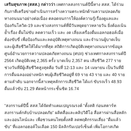
เสริมสุขภาพ (สสส.) กล่าวว่า
เทศกาลสงกรานต์ปีนี้ทาง สสส. ได้ร่วม
กับภาคีเครือข่ายดำเนินการสร้างความตระหนักด้านความปลอดภัย
ทางถนนมาอย่างต่อเนื่อง ตลอดจนการให้องค์ความรู้เรื่องดูแลและ
ป้องกันโควิด-19 และช่วงสงกรานต์ที่มีวันหยุดยาวหลายวัน ยิ่งต้องเน้น
ย้ำเรื่อง ดื่มไม่ขับ ลดความเร็ว และ งด เลี่ยงเครื่องดื่มแอลกอฮอล์เมื่อ
ต้องขับขี่ เพื่อป้องกันและลดอุบัติเหตุทางถนน และจำนวนผู้บาดเจ็บ
และผู้เสียชีวิตให้ได้มากที่สุด สถิติการเกิดอุบัติเหตุทางถนนจากข้อมูล
ศูนย์อำนวยการความปลอดภัยทางถนน (ศปถ) ช่วงเทศกาลสงกรานต์ปี
2564 เกิดอุบัติเหตุ 2,365 ครั้ง บาดเจ็บ 2,357 คน เสียชีวิต 277 ราย
ช่วงวันที่มีผู้เสียชีวิตสูงสุดคือ วันที่ 12-13 และ 14 เมษายน เป็นวันที่มี
การดื่มฉลองอย่างหนัก พบผู้เสียชีวิตอยู่ที่ 69 ราย 43 ราย และ 40 ราย
ตามลำดับ นอกจากนี้สาเหตุหลักการเสียชีวิต ได้แก่ ขับรถเร็ว 48.93
ดื่มแล้วขับ 21.29 ตัดหน้ากระชั้นชิด 16.74
“สงกรานต์ปีนี้ สสส.ได้จัดทำแคมเปญรณรงค์ “ตั้งสติ ก่อนสตาร์ท
สงกรานต์กลับบ้านปลอดภัย” ผลิตสื่อและคลิปวิดีโอ สื่อสารผ่านสื่อหลัก
และออนไลน์และ เพื่อชวนคนไทยตั้งสติ ลดพฤติกรรมเสี่ยง “ดื่มแล้ว
ขับ” ที่แอลกอฮอล์ในเลือด 150 มิลลิกรัมเปอร์เซ็นต์ เพิ่มโอกาสเกิด