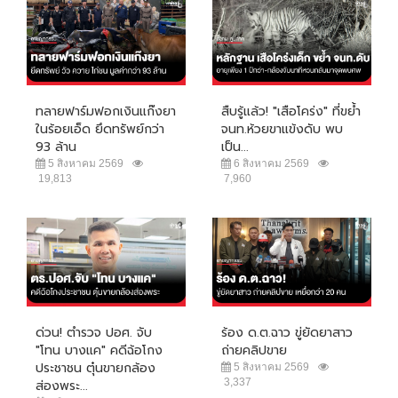
ทลายฟาร์มฟอกเงินแก๊งยา
สืบรู้แล้ว! "เสือโคร่ง" ที่ขย้ำ
ในร้อยเอ็ด ยึดทรัพย์กว่า
จนท.ห้วยขาแข้งดับ พบ
93 ล้าน
เป็น...
5 สิงหาคม 2569
6 สิงหาคม 2569
19,813
7,960
ด่วน! ตำรวจ ปอศ. จับ
ร้อง ด.ต.ฉาว ขู่ยัดยาสาว
"โทน บางแค" คดีฉ้อโกง
ถ่ายคลิปขาย
ประชาชน ตุ๋นขายกล้อง
5 สิงหาคม 2569
3,337
ส่องพระ...