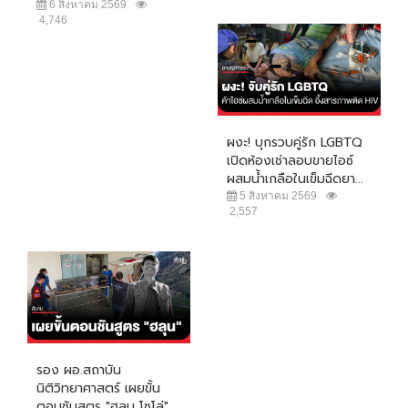
6 สิงหาคม 2569
4,746
ผงะ! บุกรวบคู่รัก LGBTQ
เปิดห้องเช่าลอบขายไอซ์
ผสมน้ำเกลือในเข็มฉีดยา...
5 สิงหาคม 2569
2,557
รอง ผอ.สถาบัน
นิติวิทยาศาสตร์ เผยขั้น
ตอนชันสูตร "ฮลุน โซโล่"...