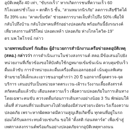
อุบัติเหตุถึง 40 เท่า, “ขับรถเร็ว” หากเกิดการชนที่ความเร็ว 60
กิโลเมตร/ชั่วโมง = ตกตึก 5 ชั้น, “สวมหมวกนิรภัย” ลดการเสียชีวิตได้
ถึง 39% และ “คาดเข็มขัด” ช่วยลดการบาดเจ็บทั่วไปถึง 50% เพื่อให้
กลับไปถึงบ้าน กลับไปหาคนที่รักอย่างปลอดภัย พร้อมกันนี้ยังรณรงค์
เที่ยวสงกรานต์วิถีใหม่ ปลอดเหล้า ปลอดภัย ห่างไกลโควิด-19”
ดร.นพ.ไพโรจน์ กล่าว
นายพรหมมินทร์ กัณธิยะ ผู้อำนวยการสำนักงานเครือข่ายลดอุบัติเหตุ
(สคอ.) กล่าวว่า
การดำเนินงานในช่วงสงกรานต์ สคอ.มีข้อเสนอไปยัง
หน่วยงานที่เกี่ยวข้องขอให้บังคับใช้กฎหมายเข้มข้นเน้น ควบคุมขับเร็ว
ดื่มแล้วขับ การจำหน่ายและดื่มเครื่องดื่มแอลกอฮอล์ เน้นดูแลพิเศษ
ห้ามขายให้เด็กและเยาวชนอายุต่ำกว่า 20 ปี นอกจากนี้จุดตรวจ-จุด
บริการ เสนอปรับเป็นหน่วยลาดตระเวน-เฝ้าระวังงานเลี้ยงสังสรรค์
สกัดคนดื่มแล้วขับ เตือนลดความเร็ว เพื่อความปลอดภัยในการเดินทาง
โดยเฉพาะคนขับ ควรงดดื่มก่อนการเดินทางอย่างน้อย 3 วัน พักผ่อนให้
เต็มที่ ส่วนคนที่ร่วมเดินทางไปด้วยต้องมีส่วนช่วยระมัดระวังเรื่องความ
ปลอดภัย เพราะหากผิดพลาดมีความสูญเสียเกิดขึ้น ทุกคนที่อยู่ในรถ
ย่อมได้รับผลกระทบด้วยเช่นกัน ขอให้ “ตั้งสติ ก่อนสตาร์ต” เพื่อเข้าสู่
เทศกาลสงกรานต์พร้อมกันอย่างปลอดภัยจากอุบัติเหตุทางถนน