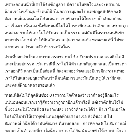
เพราะก่อนหน้านี้เราได้รับข้อมูลว่า มีความไม่พอใจและจะพยายาม
ต้อนเราให้เข้ามุม ซึ่งตนก็นึกไม่ออกว่ามุมอะไร แต่พอดูคลิปที่ช่อง 8
สัมภาษณ์แม่แตงโม ก็ชัดเจนว่า เราทำงานให้ใคร เขาก็กลับมาย้อน
เอาเรื่องเรานั้นเอง ซึ่งทั้งหมดนี้ไม่ได้โกรธเพียงแต่ว่าเสียดาย เพราะทุก
คนต่างอยากให้แตงโมได้รับความเป็นธรรม แต่มันมีใครบางคนที่เข้า
มาหาประโยชน์ ทำให้มันเกิดความวุ่นวายส่วนตัว ขอตอบแค่นี้ ไม่ขอ
ขยายความว่าหมายถึงตำรวจหรือใคร
ส่วนที่บอกว่าเป็นกระบวนการมาร ตนใช้เปรียบเปรย เวลาเจอสิ่งไม่ดี
และเป็นอุปสรรค เช่น กรณีนี้เราไม่ได้ทำ แต่กลับถูกด่าและเป็นการด่า
เราออกทีวี หากเป็นเมื่อก่อนนี้ ก็คงจะมองว่าตนเองมีเวรมีกรรม แต่พอ
เราได้ไปแสวงบุญเราก็พบว่านี่มันคือมารและมันเป็นครูให้เราฝึกฝน
และตนก็ฝึกมาหลายรอบแล้ว
"ตอนที่ยังไม่ได้ดูคลิปช่อง 8 เราถามใจตัวเองว่าเรากำลังรู้สึกอะไร
แน่นอนตอนแรกเรารู้สึกว่าเราถูกด่าอีกแล้วหรือนี่ แต่เราตัดสินใจไม่
ชี้แจงและไม่โกรธด้วย เพราะปลง เราจำคำพระได้ว่า ถ้าเราไม่เอาใจ
ไปรับก็ไม่ทำให้เราทุกข์ แต่พอสุดท้ายเรามาเจอ สิ่งที่ช่อง 8 ไป
สัมภาษณ์ ก็นึกได้ว่ามันคือมาร ที่มาทดสอบ...การที่ช่อง 8 ไปสัมภาษณ์
ออกมาเป็นคำตอบที่เราไม่นึกว่าเราจะได้ยิน มันเลยทำให้เราเข้าใจว่า