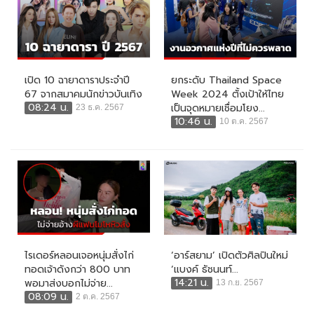
เปิด 10 ฉายาดาราประจำปี
ยกระดับ Thailand Space
67 จากสมาคมนักข่าวบันเทิง
Week 2024 ตั้งเป้าให้ไทย
08:24 น.
เป็นจุดหมายเชื่อมโยง...
23 ธ.ค. 2567
10:46 น.
10 ต.ค. 2567
ไรเดอร์หลอนเจอหนุ่มสั่งไก่
‘อาร์สยาม’ เปิดตัวศิลปินใหม่
ทอดเจ้าดังกว่า 800 บาท
‘แบงค์ ธัชนนท์...
14:21 น.
พอมาส่งบอกไม่จ่าย...
13 ก.ย. 2567
08:09 น.
2 ต.ค. 2567