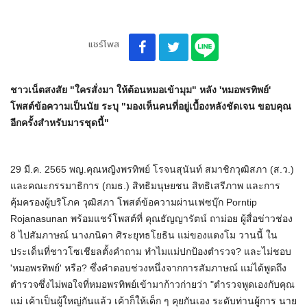
แชร์โพส
ชาวเน็ตสงสัย "ใครสั่งมา ให้ต้อนหมอเข้ามุม" หลัง 'หมอพรทิพย์'
โพสต์ข้อความเป็นนัย ระบุ "มองเห็นคนที่อยู่เบื้องหลังชัดเจน ขอบคุณ
อีกครั้งสำหรับมารชุดนี้"
29 มี.ค. 2565 พญ.คุณหญิงพรทิพย์ โรจนสุนันท์ สมาชิกวุฒิสภา (ส.ว.)
และคณะกรรมาธิการ (กมธ.) สิทธิมนุษยชน สิทธิเสรีภาพ และการ
คุ้มครองผู้บริโภค วุฒิสภา โพสต์ข้อความผ่านเฟซบุ๊ก Porntip
Rojanasunan พร้อมแชร์โพสต์ที่ คุณธัญญารัตน์ ถาม่อย ผู้สื่อข่าวช่อง
8 ไปสัมภาษณ์ นางภนิดา ศิระยุทธโยธิน แม่ของแตงโม วานนี้ ใน
ประเด็นที่ชาวโซเชียลตั้งคำถาม ทำไมแม่ปกป้องตำรวจ? และไม่ชอบ
'หมอพรทิพย์' หรือ? ซึ่งคำตอบช่วงหนึ่งจากการสัมภาษณ์ แม่ได้พูดถึง
ตำรวจซึ่งไม่พอใจที่หมอพรทิพย์เข้ามาก้าวก่ายว่า "ตำรวจพูดเองกับคุณ
แม่ เค้าเป็นผู้ใหญ่กันแล้ว เค้าก็ให้เด็ก ๆ คุยกันเอง ระดับท่านผู้การ นาย