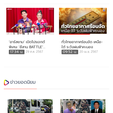
‘อาร์สยาม’ เปิดโปรเจกต์
ทั่วไทยอากาศร้อนจัด เหนือ-
พิเศษ ‘อีสาน BATTLE’...
ใต้ ระวังฝนฟ้าคะนอง
17:34 น.
09:52 น.
29 ส.ค. 2567
20 เม.ย. 2567
ข่าวยอดนิยม