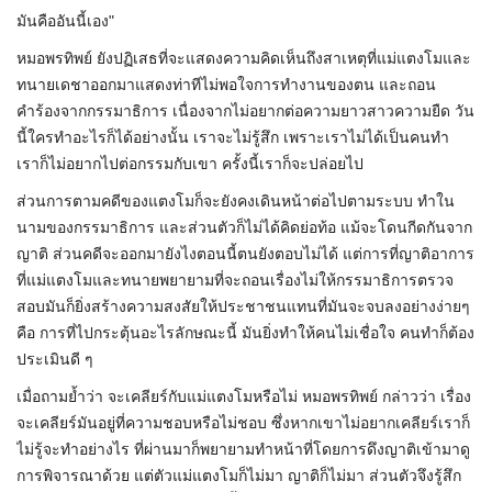
มันคืออันนี้เอง"
หมอพรทิพย์ ยังปฏิเสธที่จะแสดงความคิดเห็นถึงสาเหตุที่แม่แตงโมและ
ทนายเดชาออกมาแสดงท่าทีไม่พอใจการทำงานของตน และถอน
คำร้องจากกรรมาธิการ เนื่องจากไม่อยากต่อความยาวสาวความยืด วัน
นี้ใครทำอะไรก็ได้อย่างนั้น เราจะไม่รู้สึก เพราะเราไม่ได้เป็นคนทำ
เราก็ไม่อยากไปต่อกรรมกับเขา ครั้งนี้เราก็จะปล่อยไป
ส่วนการตามคดีของแตงโมก็จะยังคงเดินหน้าต่อไปตามระบบ ทำใน
นามของกรรมาธิการ และส่วนตัวก็ไม่ได้คิดย่อท้อ แม้จะโดนกีดกันจาก
ญาติ ส่วนคดีจะออกมายังไงตอนนี้ตนยังตอบไม่ได้ แต่การที่ญาติอาการ
ที่แม่แตงโมและทนายพยายามที่จะถอนเรื่องไม่ให้กรรมาธิการตรวจ
สอบมันก็ยิ่งสร้างความสงสัยให้ประชาชนแทนที่มันจะจบลงอย่างง่ายๆ
คือ การที่ไปกระตุ้นอะไรลักษณะนี้ มันยิ่งทำให้คนไม่เชื่อใจ คนทำก็ต้อง
ประเมินดี ๆ
เมื่อถามย้ำว่า จะเคลียร์กับแม่แตงโมหรือไม่ หมอพรทิพย์ กล่าวว่า เรื่อง
จะเคลียร์มันอยู่ที่ความชอบหรือไม่ชอบ ซึ่งหากเขาไม่อยากเคลียร์เราก็
ไม่รู้จะทำอย่างไร ที่ผ่านมาก็พยายามทำหน้าที่โดยการดึงญาติเข้ามาดู
การพิจารณาด้วย แต่ตัวแม่แตงโมก็ไม่มา ญาติก็ไม่มา ส่วนตัวจึงรู้สึก