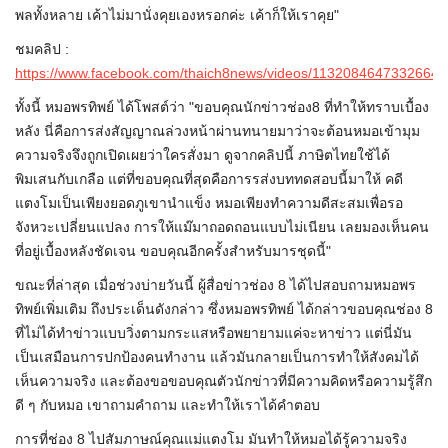
พลทั้งหลาย เค้าไม่มานั่งคุยเองหรอกค่ะ เค้าก็ให้เราคุย"
ชมคลิป :
https://www.facebook.com/thaich8news/videos/1132084647332664
ทั้งนี้ หมอพรทิพย์ ได้โพสต์ว่า "ขอบคุณนักข่าวช่อง8 ที่ทำให้ทราบเบื้อง
หลัง นี่คือการส่งสัญญาณล่วงหน้าผ่านทนายมาว่าจะต้อนหมอเข้ามุม
ความจริงจึงถูกเปิดเผยว่าใครสั่งมา ดูจากคลิปนี้ ภาษิตไทยใช้ได้
พิมเสนกับเกลือ แต่ที่ขอบคุณที่สุดคือการรส่งบททดสอบนี้มาให้ คดี
แตงโมเป็นเพียงยอดภูเขานำแข็ง หมอเพียงทำความดีสะสมเพื่อรอ
จังหวะเปลี่ยนแปลง การให้แม๊มาถอดถอนแบบไม่เนียน เลยมองเห็นคน
ที่อยู่เบื้องหลังชัดเจน ขอบคุณอีกครั้งสำหรับมารชุดนี้"
ขณะที่ล่าสุด เมื่อช่วงบ่ายวันนี้ ผู้สื่อข่าวช่อง 8 ได้ไปสอบถามหมอพร
ทิพย์เพิ่มเติม ถึงประเด็นดังกล่าว ซึ่งหมอพรทิพย์ ได้กล่าวขอบคุณช่อง 8
ที่ไม่ได้ทำข่าวแบบวิ่งตามกระแสหรือพยายามแค่จะหาข่าว แต่นี่มัน
เป็นเสมือนการปกป้องคนทำงาน แล้วมันกลายเป็นการทำให้สังคมได้
เห็นความจริง และต้องขอขอบคุณตัวนักข่าวที่มีความคิดหรือความรู้สึก
ดี ๆ กับหมอ เขาถามคำถาม และทำให้เราได้คำตอบ
การที่ช่อง 8 ไปสัมภาษณ์คุณแม่แตงโม มันทำให้หมอได้รู้ความจริง