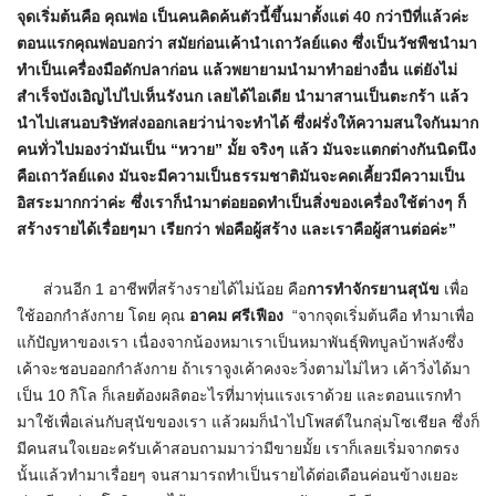
จุดเริ่มต้นคือ คุณพ่อ เป็นคนคิดค้นตัวนี้ขึ้นมาตั้งแต่ 40 กว่าปีที่แล้วค่ะ
ตอนแรกคุณพ่อบอกว่า สมัยก่อนเค้านำเถาวัลย์แดง ซึ่งเป็นวัชพืชนำมา
ทำเป็นเครื่องมือดักปลาก่อน แล้วพยายามนำมาทำอย่างอื่น แต่ยังไม่
สำเร็จบังเอิญไปไปเห็นรังนก เลยได้ไอเดีย นำมาสานเป็นตะกร้า แล้ว
นำไปเสนอบริษัทส่งออกเลยว่าน่าจะทำได้ ซึ่งฝรั่งให้ความสนใจกันมาก
คนทั่วไปมองว่ามันเป็น “หวาย” มั้ย จริงๆ แล้ว มันจะแตกต่างกันนิดนึง
คือเถาวัลย์แดง มันจะมีความเป็นธรรมชาติมันจะคดเคี้ยวมีความเป็น
อิสระมากกว่าค่ะ ซึ่งเราก็นำมาต่อยอดทำเป็นสิ่งของเครื่องใช้ต่างๆ ก็
สร้างรายได้เรื่อยๆมา เรียกว่า พ่อคือผู้สร้าง และเราคือผู้สานต่อค่ะ”
ส่วนอีก 1 อาชีพที่สร้างรายได้ไม่น้อย คือ
การทำจักรยานสุนัข
เพื่อ
ใช้ออกกำลังกาย โดย คุณ
อาคม ศรีเฟือง
“จากจุดเริ่มต้นคือ ทำมาเพื่อ
แก้ปัญหาของเรา เนื่องจากน้องหมาเราเป็นหมาพันธุ์พิทบูลบ้าพลังซึ่ง
เค้าจะชอบออกกำลังกาย ถ้าเราจูงเค้าคงจะวิ่งตามไม่ไหว เค้าวิ่งได้มา
เป็น 10 กิโล ก็เลยต้องผลิตอะไรที่มาทุ่นแรงเราด้วย และตอนแรกทำ
มาใช้เพื่อเล่นกับสุนัขของเรา แล้วผมก็นำไปโพสต์ในกลุ่มโซเชียล ซึ่งก็
มีคนสนใจเยอะครับเค้าสอบถามมาว่ามีขายมั้ย เราก็เลยเริ่มจากตรง
นั้นแล้วทำมาเรื่อยๆ จนสามารถทำเป็นรายได้ต่อเดือนค่อนข้างเยอะ