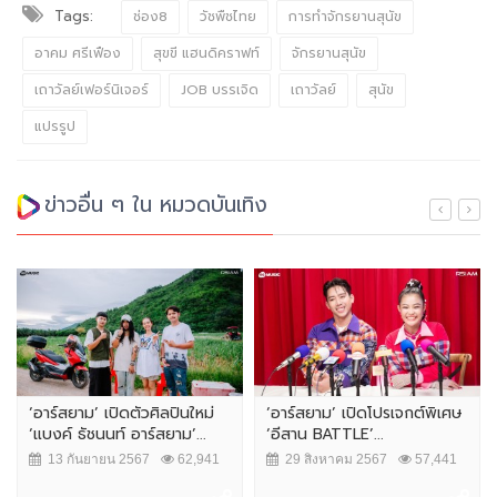
Tags:
ช่อง8
วัชพืชไทย
การทำจักรยานสุนัข
อาคม ศรีเฟือง
สุขขี แฮนดิคราฟท์
จักรยานสุนัข
เถาวัลย์เฟอร์นิเจอร์
JOB บรรเจิด
เถาวัลย์
สุนัข
แปรรูป
ข่าวอื่น ๆ ใน หมวดบันเทิง
‘อาร์สยาม’ เปิดตัวศิลปินใหม่
‘อาร์สยาม’ เปิดโปรเจกต์พิเศษ
‘แบงค์ ธัชนนท์ อาร์สยาม’...
‘อีสาน BATTLE’...
13 กันยายน 2567
62,941
29 สิงหาคม 2567
57,441