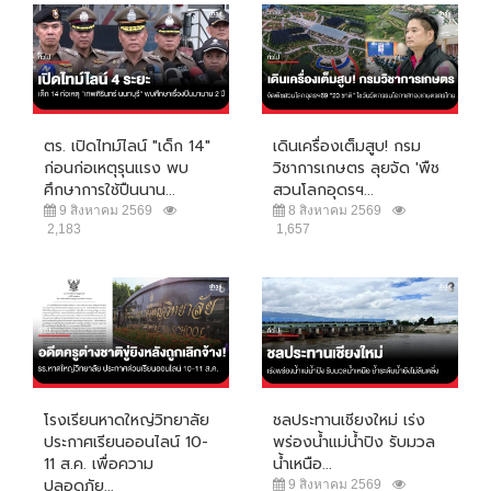
ตร. เปิดไทม์ไลน์ "เด็ก 14"
เดินเครื่องเต็มสูบ! กรม
ก่อนก่อเหตุรุนแรง พบ
วิชาการเกษตร ลุยจัด 'พืช
ศึกษาการใช้ปืนนาน...
สวนโลกอุดรฯ...
9 สิงหาคม 2569
8 สิงหาคม 2569
2,183
1,657
โรงเรียนหาดใหญ่วิทยาลัย
ชลประทานเชียงใหม่ เร่ง
ประกาศเรียนออนไลน์ 10-
พร่องน้ำแม่น้ำปิง รับมวล
11 ส.ค. เพื่อความ
น้ำเหนือ...
ปลอดภัย...
9 สิงหาคม 2569