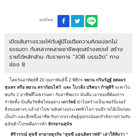
แชร์โพส
เปิดเส้นทางรวยให้กับผู้มีไอเดียความคิดแปลกไม่
ธรรมดา กับหลากหลายอาชีพสุดสร้างสรรค์ สร้าง
รายได้หลักล้าน กับรายการ "JOB บรรเจิด" ทาง
ช่อง 8
โดยวันอาทิตย์ที่ 20 กุมภาพันธ์นี้ 2 พิธีกร
หยวน
กวินรัฎฐ์ ยศอมร
สุนทร หรือ หยวน ดราก้อนไฟว์
และ โบวลิ่ง ปริศนา กำพูสิริ
จะพาไป
พบกับ 2 อาชีพที่ไม่ธรรมดา กับอาชีพแรก นั่นคือ เอาของที่ต้องการ
กำจัดทิ้ง นั่นคือวัชพืชไทยอย่าง
เถาวัลย์
นำไปสร้างเป็นเฟอร์นิเจอร์
สิ่งของต่างๆ แล้วนำไปขายยังต่างประเทศทั่วโลก จนมีรายได้เป็นกอบ
เป็นกำ และอีกหนึ่งอาชีพ กับการประดิษฐ์อุปกรณ์ออกกำลังกายร่วมกับ
สุนัขตัวโปรดคือการทำ
จักรยานสุนัข
ศิริวรรณ์ สุขขี ทายาทธุรกิจ “สุขขี แฮนดิคราฟท์” เล่าให้ฟังว่า “