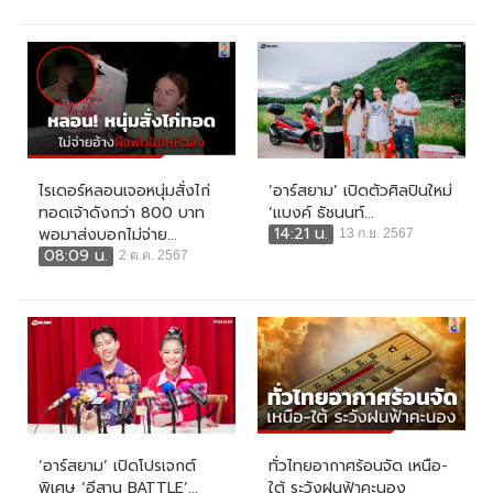
ไรเดอร์หลอนเจอหนุ่มสั่งไก่
‘อาร์สยาม’ เปิดตัวศิลปินใหม่
ทอดเจ้าดังกว่า 800 บาท
‘แบงค์ ธัชนนท์...
14:21 น.
พอมาส่งบอกไม่จ่าย...
13 ก.ย. 2567
08:09 น.
2 ต.ค. 2567
‘อาร์สยาม’ เปิดโปรเจกต์
ทั่วไทยอากาศร้อนจัด เหนือ-
พิเศษ ‘อีสาน BATTLE’...
ใต้ ระวังฝนฟ้าคะนอง