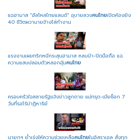
แฉฮามาส "ฮัลโหลไทยแลนด์" อุบายลวง
คนไทย
เปิดห้องยิง
40 ชีวิตผวานายจ้างไล่ทำงาน
แรงงานเผยทริกหนีกระสุนฮามาส หลบป่า-ปิดมือถือ แฉ
ความแสบปลอมตัวหลอกอุ้ม
คนไทย
ครอบครัวใจสลายรัฐแจ้งข่าวลูกตาย แม่ทรุด-เมียช็อก 7
วันที่รอไร้ปาฏิหาริย์
นายกฯ ย้ำเร่งให้ความช่วยเหลือ
คนไทย
ในอิสราเอล สั่งทุก