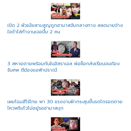
เปิด 2 ผัวเมียสาบสูญถูกฮามาสจับกลางทาง สลดนายจ้าง
ใจดำไล่ทำงานเจอบึ้ม 2 คน
3 สหายตายพร้อมกันในอิสราเอล พ่อช็อกส่งเรียนจนต้อง
รับศพ ตีฆ้องขอฟ้าปราณี
เผยโฉมฮีโร่ไทย พา 30 แรงงานฝ่ากระสุนขึ้นรถไถรอดตาย
ไหวพริบไวไม่อยู่รอฮามาสบุก