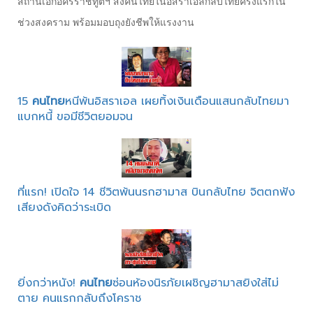
สถานเอกอัครราชทูตฯ ส่งคนไทยในอิสราเอลกลับไทยครั้งแรกใน
ช่วงสงคราม พร้อมมอบถุงยังชีพให้แรงงาน
15
คนไทย
หนีพ้นอิสราเอล เผยทิ้งเงินเดือนแสนกลับไทยมา
แบกหนี้ ขอมีชีวิตยอมจน
ที่แรก! เปิดใจ 14 ชีวิตพ้นนรกฮามาส บินกลับไทย จิตตกฟัง
เสียงดังคิดว่าระเบิด
ยิ่งกว่าหนัง!
คนไทย
ซ่อนห้องนิรภัยเผชิญฮามาสยิงใส่ไม่
ตาย คนแรกกลับถึงโคราช