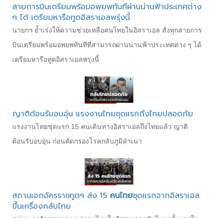
สายการบินเตรียมพร้อมอพยพทันทีผ่านน่านฟ้าประเทศต่าง
ๆ ได้ เตรียมหารือทูตอิสราเอลพรุ่งนี้
นายกฯ ย้ำเร่งให้ความช่วยเหลือคนไทยในอิสราเอล สั่งทุกสายการ
บินเตรียมพร้อมอพยพทันทีที่สามารถผ่านน่านฟ้าประเทศต่าง ๆ ได้
เตรียมหารือทูตอิสราเอลพรุ่งนี้
ญาติต้อนรับอบอุ่น แรงงานไทยชุดแรกถึงไทยปลอดภัย
แรงงานไทยชุดแรก 15 คนเดินทางอิสราเอลถึงไทยแล้ว ญาติ
ต้อนรับอบอุ่น ก่อนคัดกรองโรคกลับภูมิลำเนา
สถานเอกอัครราชทูตฯ ส่ง 15
คนไทย
ชุดแรกจากอิสราเอล
ขึ้นเครื่องกลับไทย