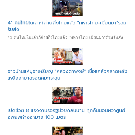
41
คนไทย
ในเล่าก์ก่ายถึงไทยแล้ว "ทหารไทย-เมียนมา"ร่วม
รับส่ง
41 คนไทยในเล่าก์ก่ายถึงไทยแล้ว "ทหารไทย-เมียนมา"ร่วมรับส่ง
ชาวบ้านแห่บูชาเหรียญ "หลวงตาพงษ์" เชื่อแคล้วคลาดหลัง
เหยื่อฮามาสรอดคมกระสุน
เปิดชีวิต 8 แรงงานรอรัฐช่วยกลับบ้าน ทุกคืนนอนผวาศูนย์
อพยพห่างฮามาส 100 เมตร