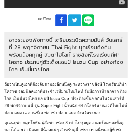
แชร์โพส
ชาวระยองฟังทางนี้ เตรียมระเบิดความมันส์ วันเสาร์
ที่ 28 พฤศจิกายน Thai Fight บุกเยือนถึงถิ่น
พร้อมน็อคทุกคู่ จับตาไฮไลท์ ราชสิงห์โรงเรียนกีฬา
โคราช ประกบคู่ตัวเต็งแชมป์ Isuzu Cup อย่างก้อง
ไกล เอ็นนี่มวยไทย
ถือว่าเป็นคู่เอกที่ต้องจับตามองอีกหนึ่งคู่ ระหว่างราชสิงห์ โรงเรียนกีฬา
โคราช จอมน็อคเอาท์ประจำเวทีมวยไทยไฟท์ รับมือการท้าชกจาก ก้อง
ไกล เอ็นนี่มวยไทย แชมป์ Isuzu Cup ที่จะต้องขึ้นชกกันในวันเสาร์ที่
28 พฤศจิกายนนี้ รุ่น Super Fight น้ำหนัก 64 กิโลกรัม บนเวทีไทยไฟท์
ปลวกแดง ณ ลานซีเค พลาซ่า ปลวกแดง จังหวัดระยอง
คุณนฤชา กมุทโยธิน ผู้สื่อข่าวช่อง 8 เข้าไปซุ่มดูความพร้อมของทั้งคู่
บอกได้เลยว่า มีแตก มีน็อคแน่ๆ สำหรับคู่นี้ เพราะทางฝั่งของผู้ท้าชก