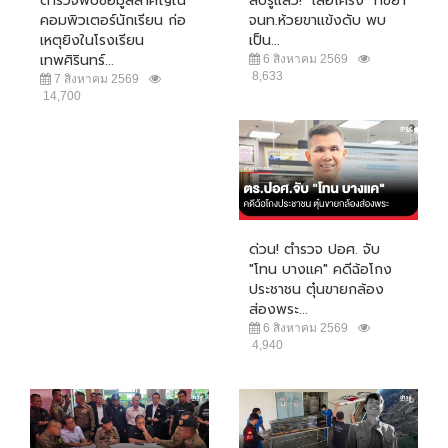
ตำรวจพบข้อมูลสำคัญใน
สืบรู้แล้ว! "เสือโคร่ง" ที่ขย้ำ
คอมพิวเตอร์นักเรียน ก่อ
จนท.ห้วยขาแข้งดับ พบ
เหตุยิงในโรงเรียน
เป็น...
เทพศิรินทร์...
6 สิงหาคม 2569
8,633
7 สิงหาคม 2569
14,700
ด่วน! ตำรวจ ปอศ. จับ
"โทน บางแค" คดีฉ้อโกง
ประชาชน ตุ๋นขายกล้อง
ส่องพระ...
6 สิงหาคม 2569
4,940