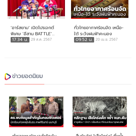
‘อาร์สยาม’ เปิดโปรเจกต์
ทั่วไทยอากาศร้อนจัด เหนือ-
พิเศษ ‘อีสาน BATTLE’...
ใต้ ระวังฝนฟ้าคะนอง
17:34 น.
09:52 น.
29 ส.ค. 2567
20 เม.ย. 2567
ข่าวยอดนิยม