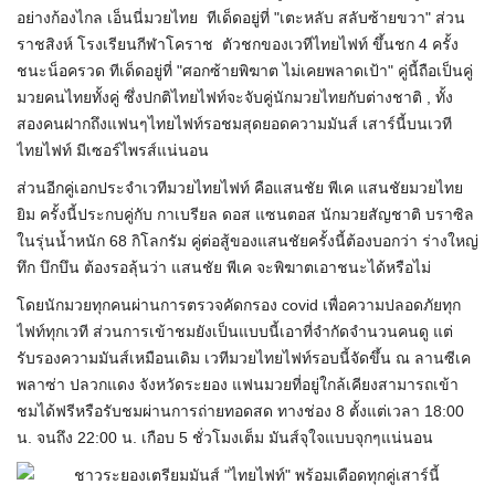
อย่างก้องไกล เอ็นนี่มวยไทย ทีเด็ดอยู่ที่ "เตะหลับ สลับซ้ายขวา" ส่วน
ราชสิงห์ โรงเรียนกีฬาโคราช ตัวชกของเวทีไทยไฟท์ ขึ้นชก 4 ครั้ง
ชนะน็อครวด ทีเด็ดอยู่ที่ "ศอกซ้ายพิฆาต ไม่เคยพลาดเป้า" คู่นี้ถือเป็นคู่
มวยคนไทยทั้งคู่ ซึ่งปกติไทยไฟท์จะจับคู่นักมวยไทยกับต่างชาติ , ทั้ง
สองคนฝากถึงแฟนๆไทยไฟท์รอชมสุดยอดความมันส์ เสาร์นี้บนเวที
ไทยไฟท์ มีเซอร์ไพรส์แน่นอน
ส่วนอีกคู่เอกประจำเวทีมวยไทยไฟท์ คือแสนชัย พีเค แสนชัยมวยไทย
ยิม ครั้งนี้ประกบคู่กับ กาเบรียล ดอส แซนตอส นักมวยสัญชาติ บราซิล
ในรุ่นน้ำหนัก 68 กิโลกรัม คู่ต่อสู้ของแสนชัยครั้งนี้ต้องบอกว่า ร่างใหญ่
ทึก บึกบึน ต้องรอลุ้นว่า แสนชัย พีเค จะพิฆาตเอาชนะได้หรือไม่
โดยนักมวยทุกคนผ่านการตรวจคัดกรอง covid เพื่อความปลอดภัยทุก
ไฟท์ทุกเวที ส่วนการเข้าชมยังเป็นแบบนี้เอาที่จำกัดจำนวนคนดู แต่
รับรองความมันส์เหมือนเดิม เวทีมวยไทยไฟท์รอบนี้จัดขึ้น ณ ลานซีเค
พลาซ่า ปลวกแดง จังหวัดระยอง แฟนมวยที่อยู่ใกล้เคียงสามารถเข้า
ชมได้ฟรีหรือรับชมผ่านการถ่ายทอดสด ทางช่อง 8 ตั้งแต่เวลา 18:00
น. จนถึง 22:00 น. เกือบ 5 ชั่วโมงเต็ม มันส์จุใจแบบจุกๆแน่นอน