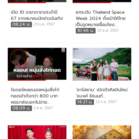
เปิด 10 ฉายาดาราประจำปี
ยกระดับ Thailand Space
67 จากสมาคมนักข่าวบันเทิง
Week 2024 ตั้งเป้าให้ไทย
08:24 น.
เป็นจุดหมายเชื่อมโยง...
23 ธ.ค. 2567
10:46 น.
10 ต.ค. 2567
ไรเดอร์หลอนเจอหนุ่มสั่งไก่
‘อาร์สยาม’ เปิดตัวศิลปินใหม่
ทอดเจ้าดังกว่า 800 บาท
‘แบงค์ ธัชนนท์...
14:21 น.
พอมาส่งบอกไม่จ่าย...
13 ก.ย. 2567
08:09 น.
2 ต.ค. 2567