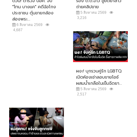
ด่วน! ตำรวจ ปอศ. จับ
ร้อง ด.ต.ฉาว ขู่ยัดยาสาว
"โทน บางแค" คดีฉ้อโกง
ถ่ายคลิปขาย
ประชาชน ตุ๋นขายกล้อง
5 สิงหาคม 2569
3,216
ส่องพระ...
6 สิงหาคม 2569
4,687
ผงะ! บุกรวบคู่รัก LGBTQ
เปิดห้องเช่าลอบขายไอซ์
ผสมน้ำเกลือในเข็มฉีดยา...
5 สิงหาคม 2569
2,517