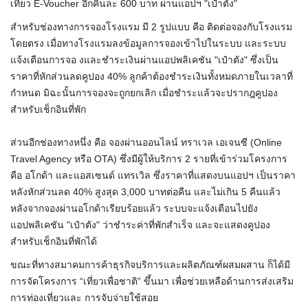
เที่ยว E-Voucher อีกคืนละ 600 บาท ผ่านแอปฯ "เป๋าตัง"
สำหรับช่องทางการจองโรงแรม มี 2 รูปแบบ คือ ติดต่อจองกับโรงแรม
โดยตรง เมื่อทางโรงแรมลงข้อมูลการจองเข้าไปในระบบ และระบบ
แจ้งเตือนการจอ งและชำระเงินผ่านแอปพลิเคชัน "เป๋าตัง" ซึ่งเป็น
ราคาที่หักส่วนลดคูปอง 40% ลูกค้าต้องชำระเงินทั้งหมดภายในเวลาที่
กำหนด มิฉะนั้นการจองจะถูกยกเลิก เมื่อชำระแล้วจะปรากฎคูปอง
สำหรับเช็กอินที่พัก
ส่วนอีกช่องทางหนึ่ง คือ จองผ่านออนไลน์ ทราเวล เอเจนซี (Online
Travel Agency หรือ OTA) ซึ่งมีผู้ให้บริการ 2 รายที่เข้าร่วมโครงการ
คือ อโกด้า และแอสเซนด์ แทรเวิล ซึ่งราคาที่แสดงบนแอปฯ เป็นราคา
หลังหักส่วนลด 40% สูงสุด 3,000 บาทต่อคืน และไม่เกิน 5 คืนแล้ว​
หลังจากจองผ่านอโกด้าเรียบร้อยแล้ว ระบบจะแจ้งเตือนไปยัง
แอปพลิเคชัน "เป๋าตัง" ว่าชำระค่าที่พักสำเร็จ และจะแสดงคูปอง
สำหรับเช็กอินที่พักได้
ขณะที่ทางสมาคมการค้าธุรกิจบริการและผลิตภัณฑ์ผสมผสาน ก็ได้มี
การจัดโครงการ “เที่ยวเพื่อชาติ” ขึ้นมา เพื่อช่วยเหลือด้านการส่งเสริม
การท่องเที่ยวและ การจับจ่ายใช้สอย