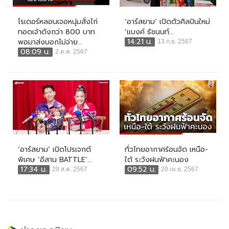
ไรเดอร์หลอนเจอหนุ่มสั่งไก่
‘อาร์สยาม’ เปิดตัวศิลปินใหม่
ทอดเจ้าดังกว่า 800 บาท
‘แบงค์ ธัชนนท์...
14:21 น.
พอมาส่งบอกไม่จ่าย...
13 ก.ย. 2567
08:09 น.
2 ต.ค. 2567
‘อาร์สยาม’ เปิดโปรเจกต์
ทั่วไทยอากาศร้อนจัด เหนือ-
พิเศษ ‘อีสาน BATTLE’...
ใต้ ระวังฝนฟ้าคะนอง
17:34 น.
09:52 น.
29 ส.ค. 2567
20 เม.ย. 2567