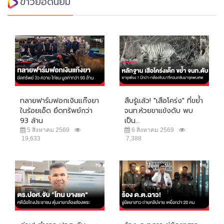
ข่าวยอดนิยม
ทลายฟาร์มฟอกเงินแก๊งยา
สืบรู้แล้ว! "เสือโคร่ง" ที่ขย้ำ
ในร้อยเอ็ด ยึดทรัพย์กว่า
จนท.ห้วยขาแข้งดับ พบ
93 ล้าน
เป็น...
5 สิงหาคม 2569
6 สิงหาคม 2569
19,633
7,388