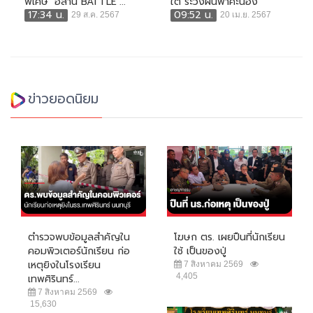
พิเศษ ‘อีสาน BATTLE’...
ใต้ ระวังฝนฟ้าคะนอง
17:34 น.
09:52 น.
29 ส.ค. 2567
20 เม.ย. 2567
ข่าวยอดนิยม
ตำรวจพบข้อมูลสำคัญใน
โฆษก ตร. เผยปืนที่นักเรียน
คอมพิวเตอร์นักเรียน ก่อ
ใช้ เป็นของปู่
เหตุยิงในโรงเรียน
7 สิงหาคม 2569
4,405
เทพศิรินทร์...
7 สิงหาคม 2569
15,630