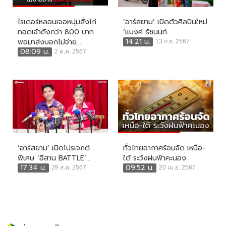
ไรเดอร์หลอนเจอหนุ่มสั่งไก่
‘อาร์สยาม’ เปิดตัวศิลปินใหม่
ทอดเจ้าดังกว่า 800 บาท
‘แบงค์ ธัชนนท์...
14:21 น.
พอมาส่งบอกไม่จ่าย...
13 ก.ย. 2567
08:09 น.
2 ต.ค. 2567
‘อาร์สยาม’ เปิดโปรเจกต์
ทั่วไทยอากาศร้อนจัด เหนือ-
พิเศษ ‘อีสาน BATTLE’...
ใต้ ระวังฝนฟ้าคะนอง
17:34 น.
09:52 น.
29 ส.ค. 2567
20 เม.ย. 2567