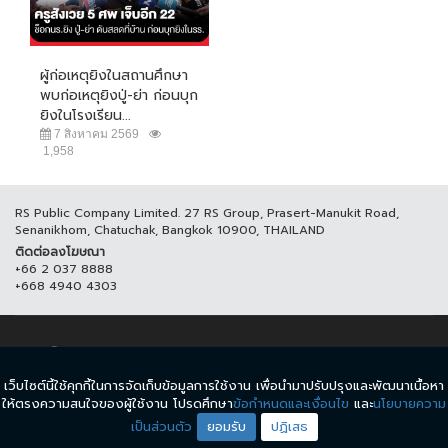
ผู้ก่อเหตุยิงในสถานศึกษา
พบก่อเหตุยิงปู่-ย่า ก่อนบุก
ยิงในโรงเรียน...
7 สิงหาคม 2569
1,958
RS Public Company Limited. 27 RS Group, Prasert-Manukit Road,
Senanikhom, Chatuchak, Bangkok 10900, THAILAND
ติดต่อลงโฆษณา
+66 2 037 8888
+668 4940 4303
© COPYRIGHT 2017 THAICH8.COM, ALL RIGHT RESERVED.
เว็บไซต์นี้ใช้คุกกี้ในการจัดเก็บข้อมูลการใช้งาน เพื่อนำมาปรับปรุงและพัฒนาเนื้อหา
ข้อกำหนดและเงื่อนไข
นโยบายความเป็นส่วนตัว
ให้ตรงความสนใจของผู้ใช้งาน โปรดศึกษา
ข้อกำหนดและเงื่อนไข
และ
นโยบายความ
เป็นส่วนตัว
ยอมรับ
ปฏิเสธ