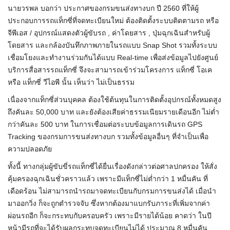
นายวรพล บอกว่า ประกาศของกรมขนส่งทางบก ปี 2560 ที่ให้ผู้
ประกอบการรถแท็กซี่ที่จดทะเบียนใหม่ ต้องติดตั้งระบบติดตามรถ หรือ
จีพีเอส / อุปกรณ์แสดงตัวผู้ขับรถ , ค่าโดยสาร , ปุ่มฉุกเฉินสำหรับผู้
โดยสาร และกล้องบันทึกภาพภายในรถแบบ Snap Shot รวมทั้งระบบ
เชื่อมโยงและทำงานร่วมกันได้แบบ Real-time เพื่อส่งข้อมูลไปยังศูนย์
บริการสื่อสารรถแท็กซี่ จึงจะสามารถเข้าร่วมโครงการ แท็กซี่ โอเค
หรือ แท็กซี่ วีไอพี นั้น เห็นว่า ไม่เป็นธรรม
เนื่องจากแท็กซี่ส่วนบุคคล ต้องใช้ต้นทุนในการติดตั้งอุปกรณ์ทั้งหมดสูง
ถึงคันละ 50,000 บาท และยังต้องเสียค่าธรรมเนียมรายเดือนอีก ไม่ต่ำ
กว่าคันละ 500 บาท ในการเชื่อมต่อระบบข้อมูลการเดินรถ GPS
Tracking ของกรมการขนส่งทางบก รวมทั้งข้อมูลอื่นๆ ที่จำเป็นเพื่อ
ความปลอดภัย
ทั้งนี้ ทางกลุ่มผู้ขับขี่รถแท็กซี่ได้ยื่นเรื่องดังกล่าวต่อศาลปกครอง ให้สั่ง
คุ้มครองฉุกเฉินชั่วคราวแล้ว เพราะมีแท็กซี่ไม่ต่ำกว่า 1 หมื่นคัน ที่
เดือดร้อน ไม่สามารถนำรถมาจดทะเบียนกับกรมการขนส่งได้ เมื่อนำ
มาออกวิ่ง ก็จะถูกตำรวจจับ ซึ่งหากต้องมาแบกรับภาระที่เพิ่มจากค่า
ผ่อนรถอีก ก็จะกระทบกับครอบครัว เพราะมีรายได้น้อย คาดว่า ในปี
หน้ามีรถที่จะได้รับผลกระทบจดทะเบียนไม่ได้ ประมาณ 8 หมื่นคัน