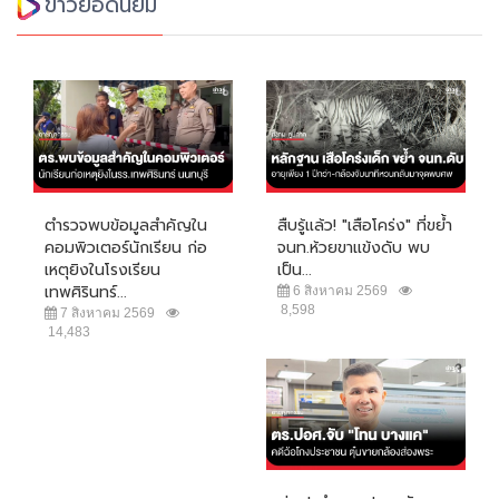
ข่าวยอดนิยม
ตำรวจพบข้อมูลสำคัญใน
สืบรู้แล้ว! "เสือโคร่ง" ที่ขย้ำ
คอมพิวเตอร์นักเรียน ก่อ
จนท.ห้วยขาแข้งดับ พบ
เหตุยิงในโรงเรียน
เป็น...
เทพศิรินทร์...
6 สิงหาคม 2569
8,598
7 สิงหาคม 2569
14,483