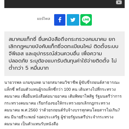
แชร์โพส
สมาคมแท็กซี่ ยื่นหนังสือถึงกระทรวงคมนาคม ยก
เลิกกฏหมายบังคับแท็กซี่จดทะเบียนใหม่ ติดตั้งระบบ
จีพีเอส และอุปกรรณ์ส่วนควบอื่น เพื่อความ
ปลอดภัย ระบุต้องแบกรับต้นทุนค่าใช้จ่ายติดตั้ง ไม่
ต่ำกว่า 5 หมื่นบาท
นายวรพล แกมขุนทด นายกสมาคมวิชาชีพ ผู้ขับขี่รถยนต์สาธารณะ
แท็กซี่ พร้อมตัวแทนผู้รถแท็กซี่กว่า 100 คน เดินทางไปที่กระทรวง
คมนาคม เพื่อยื่นหนังสือต่อนายอาคม เติมพิทยาไพสิฐ รัฐมนตรีว่าการ
กระทรวงคมนาคม เรียกร้องขอให้กระทรวงยกเลิกกฎกระทรวง
คมนาคม พ.ศ.2560 ว่าด้วยรถยนต์รับจ้างบรรทุกคนโดยสารไม่เกิน7
คน มีนายธีระพงษ์ รอดประเสริฐ ผู้ช่วยรัฐมนตรีประจำกระทรวง
คมนาคม เป็นตัวแทนรับหนังสือ