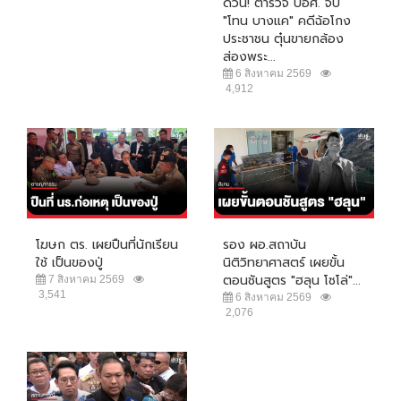
ด่วน! ตำรวจ ปอศ. จับ
"โทน บางแค" คดีฉ้อโกง
ประชาชน ตุ๋นขายกล้อง
ส่องพระ...
6 สิงหาคม 2569
4,912
โฆษก ตร. เผยปืนที่นักเรียน
รอง ผอ.สถาบัน
ใช้ เป็นของปู่
นิติวิทยาศาสตร์ เผยขั้น
ตอนชันสูตร "ฮลุน โซโล่"...
7 สิงหาคม 2569
3,541
6 สิงหาคม 2569
2,076