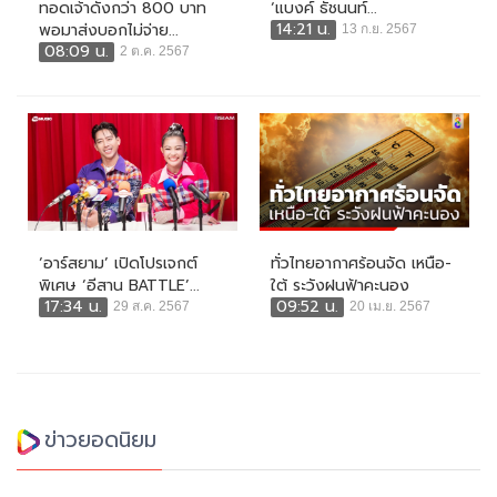
ทอดเจ้าดังกว่า 800 บาท
‘แบงค์ ธัชนนท์...
14:21 น.
พอมาส่งบอกไม่จ่าย...
13 ก.ย. 2567
08:09 น.
2 ต.ค. 2567
‘อาร์สยาม’ เปิดโปรเจกต์
ทั่วไทยอากาศร้อนจัด เหนือ-
พิเศษ ‘อีสาน BATTLE’...
ใต้ ระวังฝนฟ้าคะนอง
17:34 น.
09:52 น.
29 ส.ค. 2567
20 เม.ย. 2567
ข่าวยอดนิยม