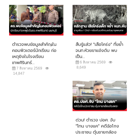
ตำรวจพบข้อมูลสำคัญใน
สืบรู้แล้ว! "เสือโคร่ง" ที่ขย้ำ
คอมพิวเตอร์นักเรียน ก่อ
จนท.ห้วยขาแข้งดับ พบ
เหตุยิงในโรงเรียน
เป็น...
เทพศิรินทร์...
6 สิงหาคม 2569
8,649
7 สิงหาคม 2569
14,847
ด่วน! ตำรวจ ปอศ. จับ
"โทน บางแค" คดีฉ้อโกง
ประชาชน ตุ๋นขายกล้อง