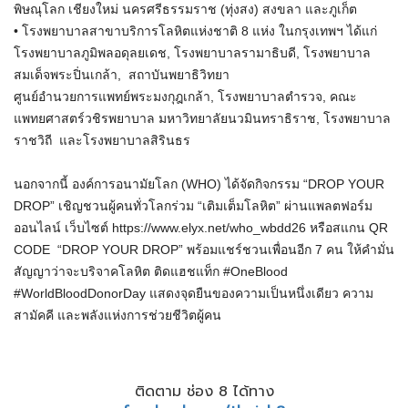
พิษณุโลก เชียงใหม่ นครศรีธรรมราช (ทุ่งสง) สงขลา และภูเก็ต
• โรงพยาบาลสาขาบริการโลหิตแห่งชาติ 8 แห่ง ในกรุงเทพฯ ได้แก่
โรงพยาบาลภูมิพลอดุลยเดช, โรงพยาบาลรามาธิบดี, โรงพยาบาล
สมเด็จพระปิ่นเกล้า, สถาบันพยาธิวิทยา
ศูนย์อำนวยการแพทย์พระมงกุฎเกล้า, โรงพยาบาลตำรวจ, คณะ
แพทยศาสตร์วชิรพยาบาล มหาวิทยาลัยนวมินทราธิราช, โรงพยาบาล
ราชวิถี และโรงพยาบาลสิรินธร
นอกจากนี้ องค์การอนามัยโลก (WHO) ได้จัดกิจกรรม “DROP YOUR
DROP” เชิญชวนผู้คนทั่วโลกร่วม “เติมเต็มโลหิต” ผ่านแพลตฟอร์ม
ออนไลน์ เว็บไซต์ https://www.elyx.net/who_wbdd26 หรือสแกน QR
CODE “DROP YOUR DROP” พร้อมแชร์ชวนเพื่อนอีก 7 คน ให้คำมั่น
สัญญาว่าจะบริจาคโลหิต ติดแฮชแท็ก #OneBlood
#WorldBloodDonorDay แสดงจุดยืนของความเป็นหนึ่งเดียว ความ
สามัคคี และพลังแห่งการช่วยชีวิตผู้คน
ติดตาม ช่อง 8 ได้ทาง