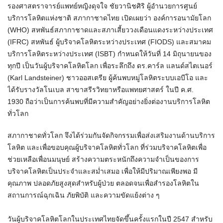
รองศาสตราจารย์แพทย์หญิงดุจใจ ชัยวานิชศิริ ผู้อำนวยการศูนย์
บริการโลหิตแห่งชาติ สภากาชาดไทย เปิดเผยว่า องค์การอนามัยโลก
(WHO) สหพันธ์สภากาชาดและสภาเสี้ยววงเดือนแดงระหว่างประเทศ
(IFRC) สหพันธ์ ผู้บริจาคโลหิตระหว่างประเทศ (FIODS) และสมาคม
บริการโลหิตระหว่างประเทศ (ISBT) กำหนดให้วันที่ 14 มิถุนายนของ
ทุกปี เป็นวันผู้บริจาคโลหิตโลก เพื่อระลึกถึง ดร.คาร์ล แลนด์สไตเนอร์
(Karl Landsteiner) ชาวออสเตรีย ผู้ค้นพบหมู่โลหิตระบบเอบีโอ และ
ได้รับรางวัลโนเบล สาขาสรีรวิทยาหรือแพทยศาสตร์ ในปี ค.ศ.
1930 ถือว่าเป็นการค้นพบที่มีความสำคัญอย่างยิ่งต่องานบริการโลหิต
ทั่วโลก
สภากาชาดทั่วโลก จึงได้ร่วมกันจัดกิจกรรมเพื่อส่งเสริมงานด้านบริการ
โลหิต และเพื่อขอบคุณผู้บริจาคโลหิตทั่วโลก ที่ร่วมบริจาคโลหิตเพื่อ
ช่วยเหลือเพื่อนมนุษย์ สร้างความตระหนักถึงความจำเป็นของการ
บริจาคโลหิตเป็นประจำและสม่ำเสมอ เพื่อให้มีปริมาณเพียงพอ มี
คุณภาพ ปลอดภัยสูงสุดสำหรับผู้ป่วย ตลอดจนเพื่อสำรองโลหิตใน
สถานการณ์ฉุกเฉิน ภัยพิบัติ และความขัดแย้งต่าง ๆ
วันผู้บริจาคโลหิตโลกในประเทศไทยจัดขึ้นครั้งแรกในปี 2547 สำหรับ