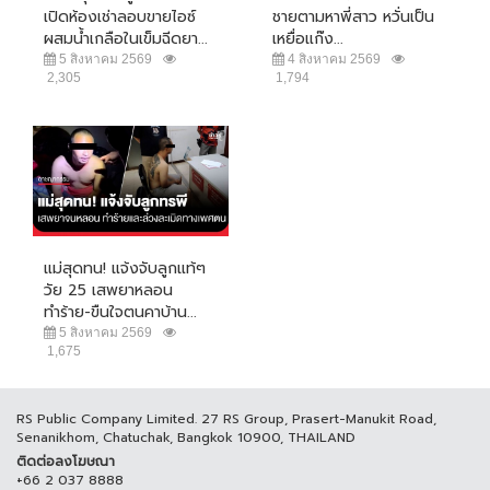
เปิดห้องเช่าลอบขายไอซ์
ชายตามหาพี่สาว หวั่นเป็น
ผสมน้ำเกลือในเข็มฉีดยา...
เหยื่อแก๊ง...
5 สิงหาคม 2569
4 สิงหาคม 2569
2,305
1,794
แม่สุดทน! แจ้งจับลูกแท้ๆ
วัย 25 เสพยาหลอน
ทำร้าย-ขืนใจตนคาบ้าน...
5 สิงหาคม 2569
1,675
RS Public Company Limited. 27 RS Group, Prasert-Manukit Road,
Senanikhom, Chatuchak, Bangkok 10900, THAILAND
ติดต่อลงโฆษณา
+66 2 037 8888