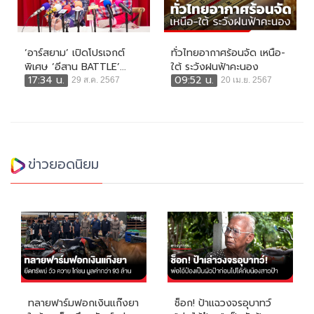
‘อาร์สยาม’ เปิดโปรเจกต์
ทั่วไทยอากาศร้อนจัด เหนือ-
พิเศษ ‘อีสาน BATTLE’...
ใต้ ระวังฝนฟ้าคะนอง
17:34 น.
09:52 น.
29 ส.ค. 2567
20 เม.ย. 2567
ข่าวยอดนิยม
ทลายฟาร์มฟอกเงินแก๊งยา
ช็อก! ป้าแฉวงจรอุบาทว์