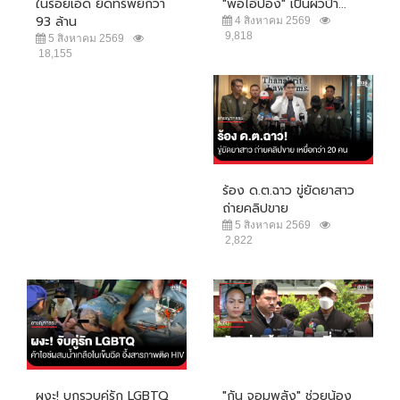
ในร้อยเอ็ด ยึดทรัพย์กว่า
"พ่อไอ้ป๋อง" เป็นผัวป้า...
93 ล้าน
4 สิงหาคม 2569
9,818
5 สิงหาคม 2569
18,155
ร้อง ด.ต.ฉาว ขู่ยัดยาสาว
ถ่ายคลิปขาย
5 สิงหาคม 2569
2,822
ผงะ! บุกรวบคู่รัก LGBTQ
"กัน จอมพลัง" ช่วยน้อง