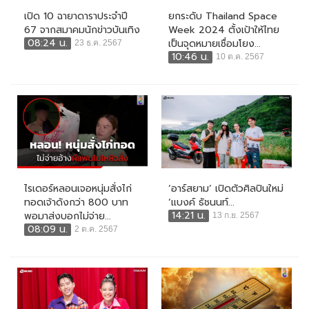
เปิด 10 ฉายาดาราประจำปี
ยกระดับ Thailand Space
67 จากสมาคมนักข่าวบันเทิง
Week 2024 ตั้งเป้าให้ไทย
08:24 น.
เป็นจุดหมายเชื่อมโยง...
23 ธ.ค. 2567
10:46 น.
10 ต.ค. 2567
ไรเดอร์หลอนเจอหนุ่มสั่งไก่
‘อาร์สยาม’ เปิดตัวศิลปินใหม่
ทอดเจ้าดังกว่า 800 บาท
‘แบงค์ ธัชนนท์...
14:21 น.
พอมาส่งบอกไม่จ่าย...
13 ก.ย. 2567
08:09 น.
2 ต.ค. 2567