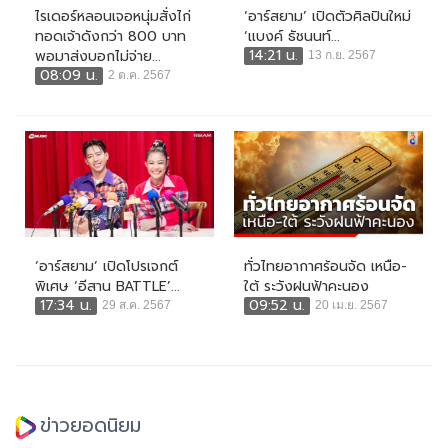
ไรเดอร์หลอนเจอหนุ่มสั่งไก่
‘อาร์สยาม’ เปิดตัวศิลปินใหม่
ทอดเจ้าดังกว่า 800 บาท
‘แบงค์ ธัชนนท์...
14:21 น.
พอมาส่งบอกไม่จ่าย...
13 ก.ย. 2567
08:09 น.
2 ต.ค. 2567
‘อาร์สยาม’ เปิดโปรเจกต์
ทั่วไทยอากาศร้อนจัด เหนือ-
พิเศษ ‘อีสาน BATTLE’...
ใต้ ระวังฝนฟ้าคะนอง
17:34 น.
09:52 น.
29 ส.ค. 2567
20 เม.ย. 2567
ข่าวยอดนิยม