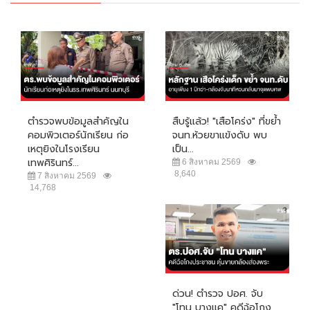
ตำรวจพบข้อมูลสำคัญใน
สืบรู้แล้ว! "เสือโคร่ง" ที่ขย้ำ
คอมพิวเตอร์นักเรียน ก่อ
จนท.ห้วยขาแข้งดับ พบ
เหตุยิงในโรงเรียน
เป็น...
เทพศิรินทร์...
6 สิงหาคม 2569
8,640
7 สิงหาคม 2569
14,768
ด่วน! ตำรวจ ปอศ. จับ
"โทน บางแค" คดีฉ้อโกง