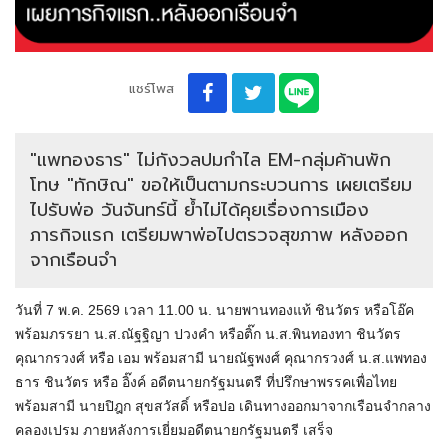
แชร์โพส
"แพทองธาร" ไม่กังวลปมกำไล EM-กลุ่มค้านพัก
โทษ "ทักษิณ" ขอให้เป็นตามกระบวนการ เผยเตรียม
ไปรับพ่อ วันจันทร์นี้ ย้ำไม่ได้คุยเรื่องการเมือง
ภารกิจแรก เตรียมพาพ่อไปตรวจสุขภาพ หลังออก
จากเรือนจำ
วันที่ 7 พ.ค. 2569 เวลา 11.00 น. นายพานทองแท้ ชินวัตร หรือโอ๊ค
พร้อมภรรยา น.ส.ณัฐฐิญา ปวงคำ หรือติ๊ก น.ส.พินทองทา ชินวัตร
คุณากรวงศ์ หรือ เอม พร้อมสามี นายณัฐพงศ์ คุณากรวงศ์ น.ส.แพทอง
ธาร ชินวัตร หรือ อิ๊งค์ อดีตนายกรัฐมนตรี ที่ปรึกษาพรรคเพื่อไทย
พร้อมสามี นายปิฎก สุขสวัสดิ์ หรือปอ เดินทางออกมาจากเรือนจำกลาง
คลองเปรม ภายหลังการเยี่ยมอดีตนายกรัฐมนตรี เสร็จ