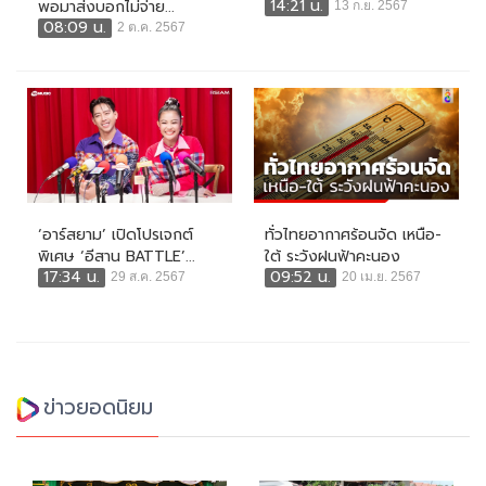
14:21 น.
พอมาส่งบอกไม่จ่าย...
13 ก.ย. 2567
08:09 น.
2 ต.ค. 2567
‘อาร์สยาม’ เปิดโปรเจกต์
ทั่วไทยอากาศร้อนจัด เหนือ-
พิเศษ ‘อีสาน BATTLE’...
ใต้ ระวังฝนฟ้าคะนอง
17:34 น.
09:52 น.
29 ส.ค. 2567
20 เม.ย. 2567
ข่าวยอดนิยม