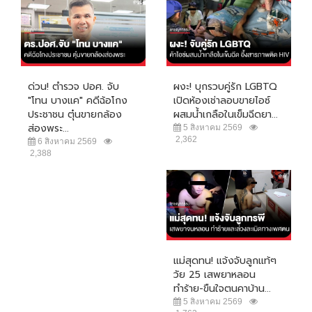
ด่วน! ตำรวจ ปอศ. จับ
ผงะ! บุกรวบคู่รัก LGBTQ
"โทน บางแค" คดีฉ้อโกง
เปิดห้องเช่าลอบขายไอซ์
ประชาชน ตุ๋นขายกล้อง
ผสมน้ำเกลือในเข็มฉีดยา...
ส่องพระ...
5 สิงหาคม 2569
2,362
6 สิงหาคม 2569
2,388
แม่สุดทน! แจ้งจับลูกแท้ๆ
วัย 25 เสพยาหลอน
ทำร้าย-ขืนใจตนคาบ้าน...
5 สิงหาคม 2569