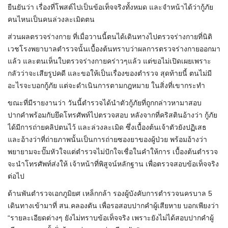
ยืนยันว่า เรื่องที่โพสต์ไปเป็นข้อเท็จจริงทั้งหมด และจำหน้าได้ว่ากู้ภัย
คนไหนเป็นคนล่วงละเมิดตน
ส่วนผลตรวจร่างกาย ที่เมื่อวานนี้ตนได้เดินทางไปตรวจร่างกายที่นิติ
เวชโรงพยาบาลตำรวจนั้นเบื้องต้นทราบว่าผลการตรวจร่างกายออกมา
แล้ว และตนเห็นใบตรวจร่างกายคร่าวๆแล้ว แต่ขอไม่เปิดเผยเพราะ
กลัวว่าจะเสียรูปคดี และขอให้เป็นเรื่องของตำรวจ สุดท้ายนี้ ตนไม่มี
อะไรจะบอกกู้ภัย แต่จะดำเนินการตามกฎหมาย ในสิ่งที่เขากระทำ
ขณะที่มีรายงานว่า วันนี้ตำรวจได้นำตัวกู้ภัยที่ถูกกล่าวหามาสอบ
ปากคำพร้อมกับยึดโทรศัพท์ไปตรวจสอบ หลังจากที่คริสตินอ้างว่า กู้ภัย
ได้มีการถ่ายคลิปตนไว้ และล่วงละเมิด ซึ่งเบื้องต้นเจ้าตัวยังปฏิเสธ
และอ้างว่าที่ถ่ายภาพนั้นเป็นการถ่ายซองยาของผู้ป่วย พร้อมอ้างว่า
พยายามจะปั๊มหัวใจแต่ตำรวจไม่ปักใจเชื่อในคำให้การ เบื้องต้นตำรวจ
จะนำโทรศัพท์ส่งให้ เจ้าหน้าที่พิสูจน์หลักฐาน เพื่อตรวจสอบข้อเท็จจริง
ต่อไป
ด้านพันตำรวจเอกภูมิยศ เหล็กกล้า รองผู้บังคับการตำรวจนครบาล 5
เดินทางเข้ามาที่ สน.คลองตัน เพื่อรอสอบปากคำผู้เสียหาย บอกเพียงว่า
“รายละเอียดต่างๆ ยังไม่ทราบข้อเท็จจริง เพราะยังไม่ได้สอบปากคำผู้