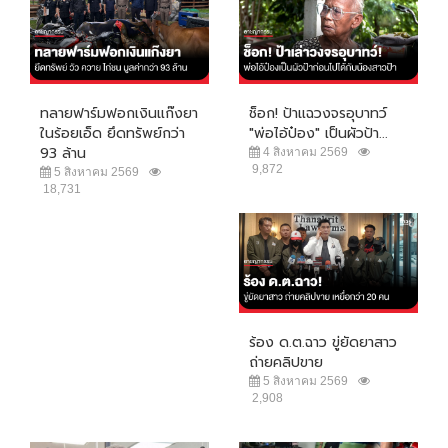
ทลายฟาร์มฟอกเงินแก๊งยา
ช็อก! ป้าแฉวงจรอุบาทว์
ในร้อยเอ็ด ยึดทรัพย์กว่า
"พ่อไอ้ป๋อง" เป็นผัวป้า...
93 ล้าน
4 สิงหาคม 2569
9,872
5 สิงหาคม 2569
18,731
ร้อง ด.ต.ฉาว ขู่ยัดยาสาว
ถ่ายคลิปขาย
5 สิงหาคม 2569
2,908