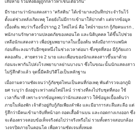
เสียหาย รวมทั้งฝั่งผู้ถูกกล่าวหาเช่นเดียวกัน”
มีรายงานว่านักแสดงสาว “คริสติน” ได้เข้ามาลงบันทึกประจำวันไว้
ตั้งแต่ช่วงหลังเกิดเหตุ โดยยังไม่มีการเข้ามาให้ปากคำ แต่จากข้อมูล
เบื้องต้น พบว่าเรื่องนี้ปรากฏ 2 ไทม์ไลน์ คือ ไทม์รายแรก กู้ภัยคนแรก ,
พนักงานรักษาความปลอดภัยของคอนโด และนิติบุคคล ได้ขึ้นไปช่วย
เหลือนักแสดงสาว เพื่อปฐมพยาบาลในเบื้องต้น หลังมีอาการแพนิค
ก่อนที่จะลงมารับอีกชุดหนึ่งในช่วงเวลาต่อมา ซึ่งชุดที่สอง มีกู้ภัยแถว
คลองตัน , สายตรวจ 2 นาย และเพื่อนของนักแสดงสาวขึ้นมาด้วย
ก่อนจะพากันไปส่งโรงพยาบาลย่านบางนา ซึ่งในขณะนั้นนักแสดงสาว
ไม่รู้สึกตัวแล้ว จุดนี้มีคลิปวิดีโอเป็นหลักฐาน
เมื่อถามความชัดเจนว่ากู้ภัยชุดไหนเป็นคนที่ก่อเหตุ พันตำรวจเอกภูมิ
ยศ ระบุว่า ยังอยู่ระหว่างต่อไทม์ไลน์ ว่าช่วงที่ลงไปรับชุดที่สอง ใช้
เวลากี่นาที เพราะจากข้อมูลพบว่านักแสดงสาว ให้ข้อมูลเบื้องต้นว่า
ภายในห้องพัก เจ้าตัวอยู่กับกู้ภัยเพียงลำพัง และมีอาการสะลึมสะลือ แต่
รู้สึกว่ามีคนเข้ามาจับที่หน้าอก ถอดเสื้อด้านบน และถอดกางเกงออก ซึ่ง
จะต้องตรวจสอบข้อเท็จจริงต่อไปว่าจริงหรือไม่ รวมทั้งตรวจสอบกล้อง
วงจรปิดภายในคอนโด เพื่อความชัดเจนทั้งหมด