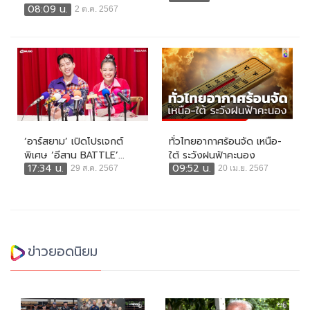
08:09 น.
2 ต.ค. 2567
‘อาร์สยาม’ เปิดโปรเจกต์
ทั่วไทยอากาศร้อนจัด เหนือ-
พิเศษ ‘อีสาน BATTLE’...
ใต้ ระวังฝนฟ้าคะนอง
17:34 น.
09:52 น.
29 ส.ค. 2567
20 เม.ย. 2567
ข่าวยอดนิยม