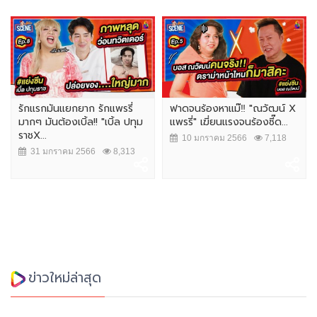
รักแรกมันแยกยาก รักแพรรี่
ฟาดจนร้องหาแม๊‼️ "ณวัฒน์ X
มากๆ มันต้องเบิ้ล!! "เบิ้ล ปทุม
แพรรี่" เฆี่ยนแรงจนร้องซี๊ด...
ราชX...
10 มกราคม 2566
7,118
31 มกราคม 2566
8,313
ข่าวใหม่ล่าสุด