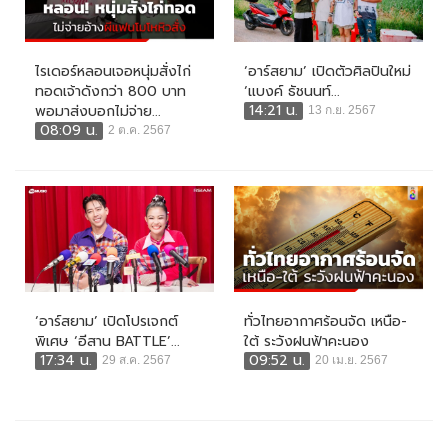
ไรเดอร์หลอนเจอหนุ่มสั่งไก่
‘อาร์สยาม’ เปิดตัวศิลปินใหม่
ทอดเจ้าดังกว่า 800 บาท
‘แบงค์ ธัชนนท์...
14:21 น.
พอมาส่งบอกไม่จ่าย...
13 ก.ย. 2567
08:09 น.
2 ต.ค. 2567
‘อาร์สยาม’ เปิดโปรเจกต์
ทั่วไทยอากาศร้อนจัด เหนือ-
พิเศษ ‘อีสาน BATTLE’...
ใต้ ระวังฝนฟ้าคะนอง
17:34 น.
09:52 น.
29 ส.ค. 2567
20 เม.ย. 2567