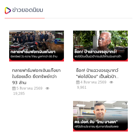
ข่าวยอดนิยม
ทลายฟาร์มฟอกเงินแก๊งยา
ช็อก! ป้าแฉวงจรอุบาทว์
ในร้อยเอ็ด ยึดทรัพย์กว่า
"พ่อไอ้ป๋อง" เป็นผัวป้า...
93 ล้าน
4 สิงหาคม 2569
9,961
5 สิงหาคม 2569
19,285