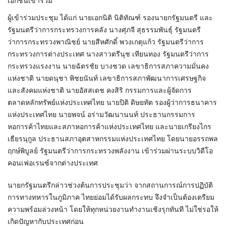
เอกชนเข้าร่วม
ผู้เข้าร่วมประชุม ได้แก่ นายเอกนิติ นิติทัณฑ์ รองนายกรัฐมนตรี และ
รัฐมนตรีว่าการกระทรวงการคลัง นางศุภจี สุธรรมพันธุ์ รัฐมนตรี
ว่าการกระทรวงพาณิชย์ นายสีหศักดิ์ พวงเกตุแก้ว รัฐมนตรีว่าการ
กระทรวงการต่างประเทศ นางสาวตรีนุช เทียนทอง รัฐมนตรีว่าการ
กระทรวงแรงงาน นายฉัตรชัย บางชวด เลขาธิการสภาความมั่นคง
แห่งชาติ นายดนุชา พิชยนันท์ เลขาธิการสภาพัฒนาการเศรษฐกิจ
และสังคมแห่งชาติ นายอัสสเดช คงสิริ กรรมการและผู้จัดการ
ตลาดหลักทรัพย์แห่งประเทศไทย นายปิติ ดิษยทัต รองผู้ว่าการธนาคาร
แห่งประเทศไทย นายพจน์ อร่ามวัฒนานนท์ ประธานกรรมการ
หอการค้าไทยและสภาหอการค้าแห่งประเทศไทย และนายเกรียงไกร
เธียรนุกูล ประธานสภาอุตสาหกรรมแห่งประเทศไทย โดยนายอรรถพล
ฤกษ์พิบูลย์ รัฐมนตรีว่าการกระทรวงพลังงาน เข้าร่วมผ่านระบบวิดีโอ
คอนเฟอเรนซ์จากต่างประเทศ
นายกรัฐมนตรีกล่าวช่วงต้นการประชุมว่า จากสถานการณ์การปฏิบัติ
การทางทหารในภูมิภาค ไทยย่อมได้รับผลกระทบ จึงจำเป็นต้องเตรียม
ความพร้อมล่วงหน้า โดยให้ทุกหน่วยงานทำงานเชิงรุกทันที ไม่ใช่รอให้
เกิดปัญหากับประเทศก่อน