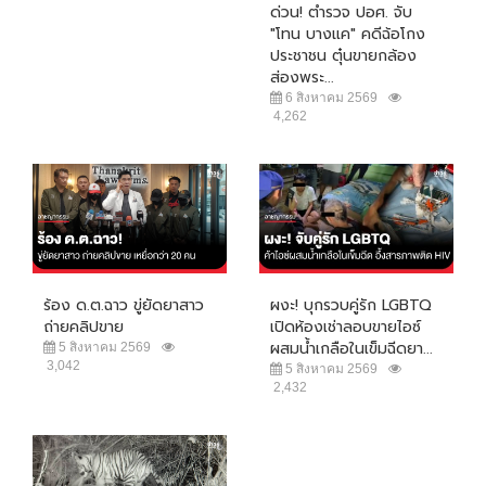
ด่วน! ตำรวจ ปอศ. จับ
"โทน บางแค" คดีฉ้อโกง
ประชาชน ตุ๋นขายกล้อง
ส่องพระ...
6 สิงหาคม 2569
4,262
ร้อง ด.ต.ฉาว ขู่ยัดยาสาว
ผงะ! บุกรวบคู่รัก LGBTQ
ถ่ายคลิปขาย
เปิดห้องเช่าลอบขายไอซ์
ผสมน้ำเกลือในเข็มฉีดยา...
5 สิงหาคม 2569
3,042
5 สิงหาคม 2569
2,432