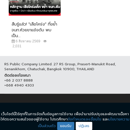
สืบรู้แล้ว! "เสือโคร่ง" ที่ขย้ำ
จนท.ห้วยขาแข้งดับ พบ
เป็น...
6 สิงหาคม 2569
2,031
RS Public Company Limited. 27 RS Group, Prasert-Manukit Road,
Senanikhom, Chatuchak, Bangkok 10900, THAILAND
ติดต่อลงโฆษณา
+66 2 037 8888
+668 4940 4303
© COPYRIGHT 2017 THAICH8.COM, ALL RIGHT RESERVED.
เว็บไซต์นี้ใช้คุกกี้ในการจัดเก็บข้อมูลการใช้งาน เพื่อนำมาปรับปรุงและพัฒนาเนื้อหา
ข้อกำหนดและเงื่อนไข
นโยบายความเป็นส่วนตัว
ให้ตรงความสนใจของผู้ใช้งาน โปรดศึกษา
ข้อกำหนดและเงื่อนไข
และ
นโยบายความ
เป็นส่วนตัว
ยอมรับ
ปฏิเสธ