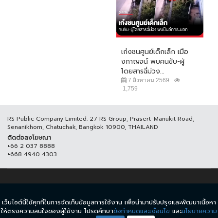
เก๋งชนศูนย์เด็กเล็ก เมือ
งกาญจน์ พบคนขับ-ผู้
โดยสารฉี่ม่วง...
7 สิงหาคม 2569
1,759
RS Public Company Limited. 27 RS Group, Prasert-Manukit Road,
Senanikhom, Chatuchak, Bangkok 10900, THAILAND
ติดต่อลงโฆษณา
+66 2 037 8888
+668 4940 4303
© COPYRIGHT 2017 THAICH8.COM, ALL RIGHT RESERVED.
เว็บไซต์นี้ใช้คุกกี้ในการจัดเก็บข้อมูลการใช้งาน เพื่อนำมาปรับปรุงและพัฒนาเนื้อหา
ข้อกำหนดและเงื่อนไข
นโยบายความเป็นส่วนตัว
ให้ตรงความสนใจของผู้ใช้งาน โปรดศึกษา
ข้อกำหนดและเงื่อนไข
และ
นโยบายความ