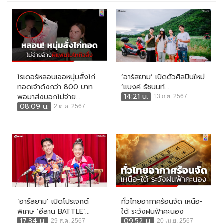
ไรเดอร์หลอนเจอหนุ่มสั่งไก่
‘อาร์สยาม’ เปิดตัวศิลปินใหม่
ทอดเจ้าดังกว่า 800 บาท
‘แบงค์ ธัชนนท์...
14:21 น.
พอมาส่งบอกไม่จ่าย...
13 ก.ย. 2567
08:09 น.
2 ต.ค. 2567
‘อาร์สยาม’ เปิดโปรเจกต์
ทั่วไทยอากาศร้อนจัด เหนือ-
พิเศษ ‘อีสาน BATTLE’...
ใต้ ระวังฝนฟ้าคะนอง
17:34 น.
09:52 น.
29 ส.ค. 2567
20 เม.ย. 2567