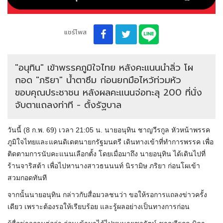
แชร์โพส
"อนุทิน" เข้าพรรคภูมิใจไทย หลังคะแนนนำลิ่ว โผ
กอด "ภริยา" น้ำตาซึม ก่อนยกมือไหว้ท่วมหัว
ขอบคุณประชาชน หลังผลคะแนนจ่อทะลุ 200 ที่นั่ง
จับตาแถลงท่าที - ตั้งรัฐบาล
วันนี้ (8 ก.พ. 69) เวลา 21:05 น. นายอนุทิน ชาญวีรกูล หัวหน้าพรรค
ภูมิใจไทยและแคนดิเดตนายกรัฐมนตรี เดินทางเข้าที่ทำการพรรค เพื่อ
ติดตามการนับคะแนนเลือกตั้ง โดยเมื่อมาถึง นายอนุทิน ได้เดินไปที่
ร้านจาริสต้า เพื่อไปหานางสาวธนนนท์ นิรามิษ ภริยา ก่อนโผเข้า
สวมกอดทันที
จากนั้นนายอนุทิน กล่าวกับสื่อมวลชนว่า ขอให้รอการแถลงข่าวครั้ง
เดียว เพราะต้องรอให้เรียบร้อย และรู้ผลอย่างเป็นทางการก่อน