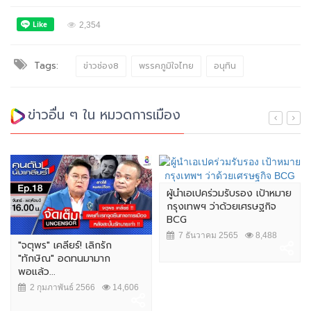
2,354
Tags:
ข่าวช่อง8
พรรคภูมิใจไทย
อนุทิน
ข่าวอื่น ๆ ใน หมวดการเมือง
ผู้นำเอเปคร่วมรับรอง เป้าหมาย
กรุงเทพฯ ว่าด้วยเศรษฐกิจ
BCG
7 ธันวาคม 2565
8,488
"จตุพร" เคลียร์! เลิกรัก
"ทักษิณ" อดทนมามาก
พอแล้ว...
2 กุมภาพันธ์ 2566
14,606