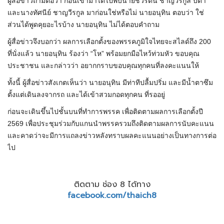
ผู้สื่อข่าวถามต่อว่า ก่อนเข้ามาได้ไปพบนายชวรัตน์ ชาญวีรกูล บิดา
และนางทัศนีย์ ชาญวีรกูล มาก่อนใช่หรือไม่ นายอนุทิน ตอบว่า ใช่
ส่วนได้พูดคุยอะไรบ้าง นายอนุทิน ไม่ได้ตอบคำถาม
ผู้สื่อข่าวจึงบอกว่า ผลการเลือกตั้งของพรรคภูมิใจไทยจะสไลด์ถึง 200
ที่นั่งแล้ว นายอนุทิน ร้องว่า “โห” พร้อมยกมือไหว้ท่วมหัว ขอบคุณ
ประชาชน และกล่าวว่า อยากกราบขอบคุณทุกคนที่ลงคะแนนให้
ทั้งนี้ ผู้สื่อข่าวสังเกตเห็นว่า นายอนุทิน มีท่าทีปลื้มปริ่ม และมีน้ำตาซึม
ตั้งแต่เดินลงจากรถ และได้เข้าสวมกอดทุกคน ที่รออยู่
ก่อนจะเดินขึ้นไปชั้นบนที่ทำการพรรค เพื่อติดตามผลการเลือกตั้งปี
2569 เพื่อประชุมร่วมกับแกนนำพรรครวมถึงติดตามผลการนับคะแนน
และคาดว่าจะมีการแถลงข่าวหลังทราบผลคะแนนอย่างเป็นทางการต่อ
ไป
ติดตาม ช่อง 8 ได้ทาง
facebook.com/thaich8