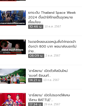
ยกระดับ Thailand Space Week
2024 ตั้งเป้าให้ไทยเป็นจุดหมาย
เชื่อมโยง...
10:46 น.
10 ต.ค. 2567
ไรเดอร์หลอนเจอหนุ่มสั่งไก่ทอดเจ้า
ดังกว่า 800 บาท พอมาส่งบอกไม่
จ่าย...
08:09 น.
2 ต.ค. 2567
‘อาร์สยาม’ เปิดตัวศิลปินใหม่
‘แบงค์ ธัชนนท์...
14:21 น.
13 ก.ย. 2567
‘อาร์สยาม’ เปิดโปรเจกต์พิเศษ
‘อีสาน BATTLE’...
17:34 น.
29 ส.ค. 2567