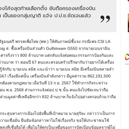
งโค้งสุดท้ายเลือกตั้ง ยันถือครองเครื่องบิน
น เป็นของกลุ่มญาติ แจ้ง ป.ป.ช.ชัดเจนแล้ว
ยกรัฐมนตรี พรรคเพื่อไทย (พท.) ให้สัมภาษณ์ชี้แจง กรณีเพจ CSI LA
 big ส. ซื้อเครื่องบินส่วนตัว Gulfstream G550 จากนายเบนจามิน
 มูลค่าจริงราว 800 ล้านบาท แต่กลับแจ้งต่อคณะกรรมการป้องกันและ
 ล้านบาท ว่า ตอนปี 67 ตนและครอบครัวปรึกษากันว่าอยากได้เครื่อง
ู้จักกับ นายเบน สมิธ แนะนำว่า นายเบน สมิธ มีเครื่องบินหลายลำ
7 เรื่องมีแค่นั้น เครื่องบินลำดังกล่าว มีมูลค่ารวม 862,191,500
กต้องตามกฎหมาย เมื่อวันที่ 13 ก.ย. 2567 ใช้ทำภารกิจระหว่าง
น พ.ย. 2568 ส่วนการแจ้งต่อป.ป.ช.นั้น ตนแจ้งไปชัดเจนว่าถือ
ส่วนมูลค่าที่เหลืออีกกว่า 832 ล้านบาท ก็แจ้งไปอย่างครอบถ้วนว่าถือ
ียงกระสุนทางการเมืองไปยังพื้นที่เป้าหมาย นายสุริยะ กล่าวว่าเป็นการ
วามเชื่อมั่น ยืนยันข้อกล่าวหาไม่ใช่เรื่องจริง ขอให้ประชาชนใช้
ชื่อถือได้ เพื่อไม่ให้ตกเป็นเหยื่อของการบิดเบือนข้อมูลจากผู้ไม่