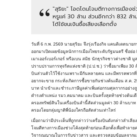
"สุริยะ" โอดโดนโจมตีทางการเมืองช่ว
หรูแค่ 30 ล้าน ส่วนอีกกว่า 832 ล้า
โต้ใช้ขนเงินซื้อเสียงเลือกตั้ง
วันที่ 6 ก.พ. 2569 นายสุริยะ จึงรุ่งเรืองกิจ แคนดิเดตนา
ออกมาเปิดเผยข้อมูลนักการเมืองไทยระดับรัฐมนตรี ชื่อย่อ
เมาเออร์เบอร์เกอร์ หรือเบน สมิธ นักธุรกิจชาวต่างชาติ
ปราบปรามการทุจริตแห่งชาติ (ป.ป.ช.) ว่าซื้อมาเพียง 30
บินส่วนตัวไว้ใช้งานเพราะมีกันหลายคน และมีพรรคพวกที่ร
อยากจะขาย กระทั่งเกิดการซื้อขายกันช่วงต้นเดือน ส.ค. 256
บาท นำเข้าและชำระภาษีมูลค่าเพิ่มต่อกรมศุลกากรอย่างถู
ดำรงตำแหน่ง รมว.คมนาคม และบินครั้งสุดท้ายช่วงต้นเดือ
ครองทรัพย์สินในเครื่องบินลำนี้สัดส่วนมูลค่า 30 ล้านบาท 
ครองโดยกลุ่มญาติพี่น้องใครถือสัดส่วนเท่าไหร่
เมื่อถามว่ามีประเด็นที่ถูกกล่าวว่าเครื่องบินดังกล่าวลำเล
โจมตีทางการเมืองช่วงโค้งสุดท้ายก่อนเลือกตั้งเพื่อทำลายค
วิจารณญาณในการรับข่าวสาร และตรวจสอบข้อมูลจากแหล่งที่เ