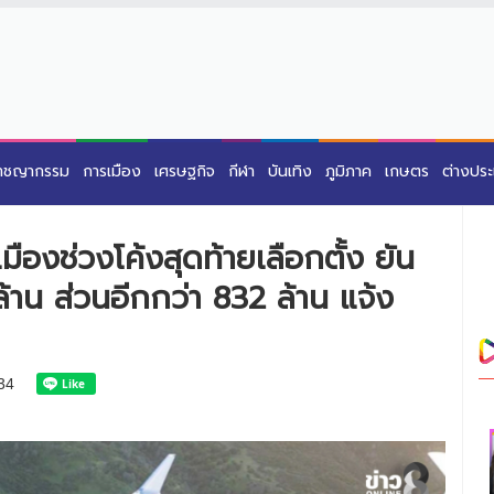
าชญากรรม
การเมือง
เศรษฐกิจ
กีฬา
บันเทิง
ภูมิภาค
เกษตร
ต่างปร
ืองช่วงโค้งสุดท้ายเลือกตั้ง ยัน
ล้าน ส่วนอีกกว่า 832 ล้าน แจ้ง
34