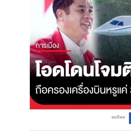
แชร์โพส