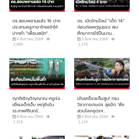
ตร.สอบพยานแล้ว 16 ปาก
ตร. เปิดไทม์ไลน์ "เด็ก 14"
ประสานครูภาษาไทยเข้าให้
ก่อนก่อเหตุรุนแรง พบ
ปากคำ "เพื่อนสนิท"...
ศึกษาการใช้ปืนนาน...
8 สิงหาคม 2569
9 สิงหาคม 2569
2,989
1,379
ญาติเชิญวิญญาณ-ครูเร่ง
เดินเครื่องเต็มสูบ! กรม
เยี่ยมเด็กเจ็บ เหตุยิงใน
วิชาการเกษตร ลุยจัด 'พืช
รร.เทพศิรินทร์...
สวนโลกอุดรฯ...
8 สิงหาคม 2569
8 สิงหาคม 2569
1,319
1,124