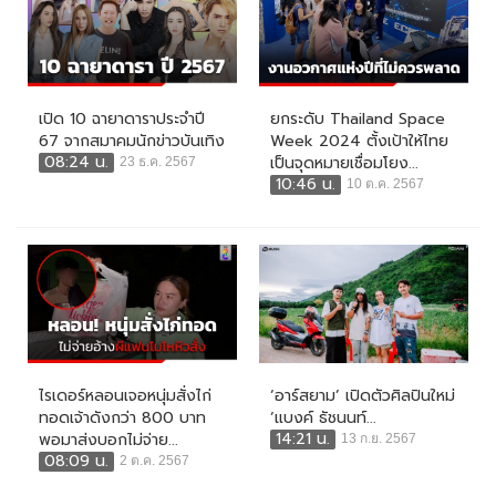
เปิด 10 ฉายาดาราประจำปี
ยกระดับ Thailand Space
67 จากสมาคมนักข่าวบันเทิง
Week 2024 ตั้งเป้าให้ไทย
08:24 น.
เป็นจุดหมายเชื่อมโยง...
23 ธ.ค. 2567
10:46 น.
10 ต.ค. 2567
ไรเดอร์หลอนเจอหนุ่มสั่งไก่
‘อาร์สยาม’ เปิดตัวศิลปินใหม่
ทอดเจ้าดังกว่า 800 บาท
‘แบงค์ ธัชนนท์...
14:21 น.
พอมาส่งบอกไม่จ่าย...
13 ก.ย. 2567
08:09 น.
2 ต.ค. 2567