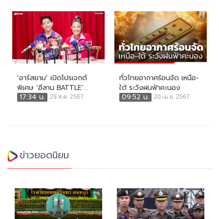
‘อาร์สยาม’ เปิดโปรเจกต์
ทั่วไทยอากาศร้อนจัด เหนือ-
พิเศษ ‘อีสาน BATTLE’...
ใต้ ระวังฝนฟ้าคะนอง
17:34 น.
09:52 น.
29 ส.ค. 2567
20 เม.ย. 2567
ข่าวยอดนิยม