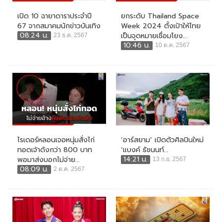
เปิด 10 ฉายาดาราประจำปี
ยกระดับ Thailand Space
67 จากสมาคมนักข่าวบันเทิง
Week 2024 ตั้งเป้าให้ไทย
08:24 น.
เป็นจุดหมายเชื่อมโยง...
23 ธ.ค. 2567
10:46 น.
10 ต.ค. 2567
ไรเดอร์หลอนเจอหนุ่มสั่งไก่
‘อาร์สยาม’ เปิดตัวศิลปินใหม่
ทอดเจ้าดังกว่า 800 บาท
‘แบงค์ ธัชนนท์...
14:21 น.
พอมาส่งบอกไม่จ่าย...
13 ก.ย. 2567
08:09 น.
2 ต.ค. 2567