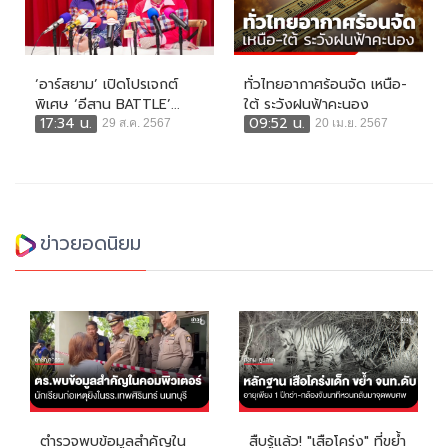
‘อาร์สยาม’ เปิดโปรเจกต์
ทั่วไทยอากาศร้อนจัด เหนือ-
พิเศษ ‘อีสาน BATTLE’...
ใต้ ระวังฝนฟ้าคะนอง
17:34 น.
09:52 น.
29 ส.ค. 2567
20 เม.ย. 2567
ข่าวยอดนิยม
ตำรวจพบข้อมูลสำคัญใน
สืบรู้แล้ว! "เสือโคร่ง" ที่ขย้ำ