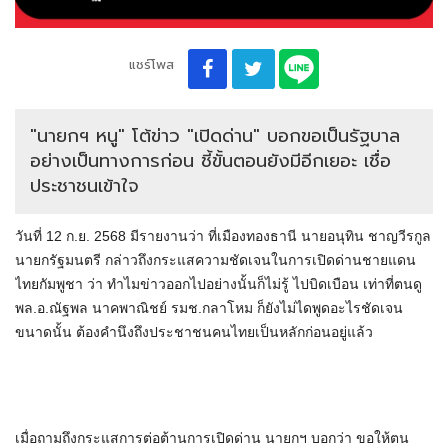
แชร์โพส
"นายกฯ หนู" โต้ข่าว "เปิดด่าน" บอกขอเป็นรัฐบาล
อย่างเป็นทางการก่อน ชี้ขั้นตอนยังมีอีกเยอะ เชื่อ
ประชาชนเข้าใจ
วันที่ 12 ก.ย. 2568 มีรายงานว่า ที่เมืองทองธานี นายอนุทิน ชาญวีรกูล
นายกรัฐมนตรี กล่าวถึงกระแสความชัดเจนในการเปิดด่านชายแดน
ไทยกัมพูชา ว่า ทำไมข่าวออกไปอย่างนั้นก็ไม่รู้ ไปบิดเบือน เท่าที่ตนดู
พล.อ.ณัฐพล นาคพาณิชย์ รมช.กลาโหม ก็ยังไม่ไดพูดอะไรชัดเจน
ขนาดนั้น ต้องคำนึงถึงประชาชนคนไทยเป็นหลักก่อนอยู่แล้ว
เมื่อถามถึงกระแสการต่อต้านการเปิดด่าน นายกฯ บอกว่า ขอให้ตน