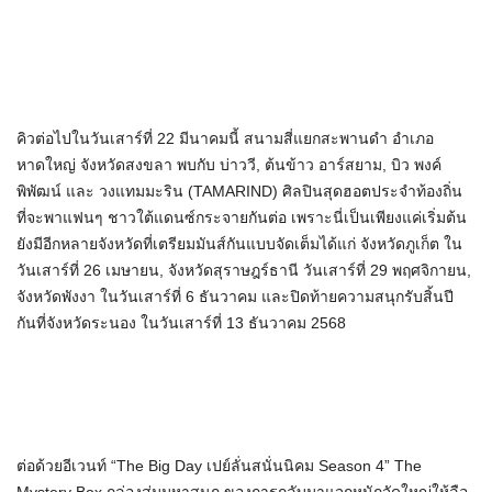
คิวต่อไปในวันเสาร์ที่ 22 มีนาคมนี้ สนามสี่แยกสะพานดำ อำเภอ
หาดใหญ่ จังหวัดสงขลา พบกับ บ่าววี, ต้นข้าว อาร์สยาม, บิว พงค์
พิพัฒน์ และ วงแทมมะริน (TAMARIND) ศิลปินสุดฮอตประจำท้องถิ่น
ที่จะพาแฟนๆ ชาวใต้แดนซ์กระจายกันต่อ เพราะนี่เป็นเพียงแค่เริ่มต้น
ยังมีอีกหลายจังหวัดที่เตรียมมันส์กันแบบจัดเต็มได้แก่ จังหวัดภูเก็ต ใน
วันเสาร์ที่ 26 เมษายน, จังหวัดสุราษฎร์ธานี วันเสาร์ที่ 29 พฤศจิกายน,
จังหวัดพังงา ในวันเสาร์ที่ 6 ธันวาคม และปิดท้ายความสนุกรับสิ้นปี
กันที่จังหวัดระนอง ในวันเสาร์ที่ 13 ธันวาคม 2568
ต่อด้วยอีเวนท์ “The Big Day เปย์ลั่นสนั่นนิคม Season 4” The