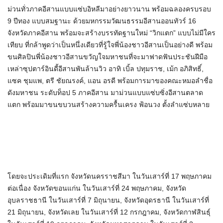
ม่วนทั่วภาคอีสานแบบแซ่บอิหลีมาอย่างยาวนาน พร้อมฉลองครบรอบ
9 ปีทอง แบบสมฐานะ ด้วยมหกรรมวัฒนธรรมอีสานออนทัวร์ 16
จังหวัดภาคอีสาน พร้อมจะสร้างบรรทัดฐานใหม่ “วิกแตก” แบบไม่มีใคร
เทียบ ที่กล้าพูดว่าเป็นหนึ่งเดียวที่รู้ใจพี่น้องชาวอีสานเป็นอย่างดี พร้อม
ขนศิลปินพี่น้องชาวอีสานขวัญใจมหาชนที่จะมาฟาดฟันประชันฝีมือ
เหล่าซุปตาร์อินดี้อีสานพันล้านวิว อาทิ เบิ้ล ปทุมราช, เม้ก อภิสิทธิ์,
แซค ชุมแพ, ตรี ชัยณรงค์, แอน อรดี พร้อมการมาของคณะหมอลำชื่อ
ดังมหาชน ระดับท็อป 5 ภาคอีสาน มาม่วนแบบแซ่บซิ่งอีสานตลาด
แตก พร้อมมาขนขบวนสร้างความครื้นเครง ฟ้อนวง ตั้งลำแซ่บหลาย
โดยจะประเดิมที่แรก จังหวัดนครราชสีมา ในวันเสาร์ที่ 17 พฤษภาคม
ต่อเนื่อง จังหวัดขอนแก่น ในวันเสาร์ที่ 24 พฤษภาคม, จังหวัด
อุบลราชธานี ในวันเสาร์ที่ 7 มิถุนายน, จังหวัดอุดรธานี ในวันเสาร์ที่
21 มิถุนายน, จังหวัดเลย ในวันเสาร์ที่ 12 กรกฎาคม, จังหวัดกาฬสินธุ์