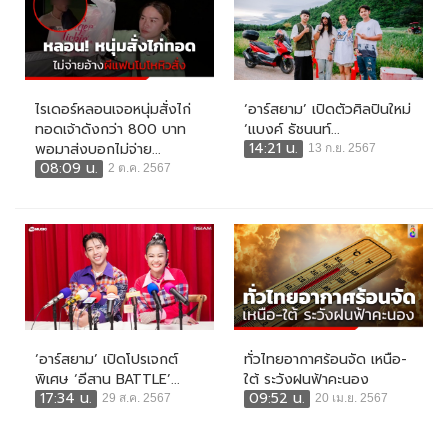
ไรเดอร์หลอนเจอหนุ่มสั่งไก่
‘อาร์สยาม’ เปิดตัวศิลปินใหม่
ทอดเจ้าดังกว่า 800 บาท
‘แบงค์ ธัชนนท์...
14:21 น.
พอมาส่งบอกไม่จ่าย...
13 ก.ย. 2567
08:09 น.
2 ต.ค. 2567
‘อาร์สยาม’ เปิดโปรเจกต์
ทั่วไทยอากาศร้อนจัด เหนือ-
พิเศษ ‘อีสาน BATTLE’...
ใต้ ระวังฝนฟ้าคะนอง
17:34 น.
09:52 น.
29 ส.ค. 2567
20 เม.ย. 2567