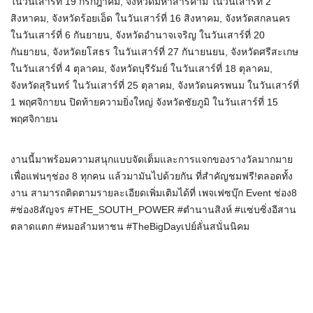
ในวันเสาร์ที่ 19 กรกฎาคม, จังหวัดมหาสารคาม ในวันเสาร์ที่ 2
สิงหาคม, จังหวัดร้อยเอ็ด ในวันเสาร์ที่ 16 สิงหาคม, จังหวัดสกลนคร
ในวันเสาร์ที่ 6 กันยายน, จังหวัดอำนาจเจริญ ในวันเสาร์ที่ 20
กันยายน, จังหวัดยโสธร ในวันเสาร์ที่ 27 กันายนยน, จังหวัดศรีสะเกษ
ในวันเสาร์ที่ 4 ตุลาคม, จังหวัดบุรีรัมย์ ในวันเสาร์ที่ 18 ตุลาคม,
จังหวัดสุรินทร์ ในวันเสาร์ที่ 25 ตุลาคม, จังหวัดนครพนม ในวันเสาร์ที่
1 พฤศจิกายน ปิดท้ายความยิ่งใหญ่ จังหวัดชัยภูมิ ในวันเสาร์ที่ 15
พฤศจิกายน
งานนี้มาพร้อมความสนุกแบบจัดเต็มและการแจกของรางวัลมากมาย
เพื่อแฟนๆช่อง 8 ทุกคน แล้วมามันไปด้วยกัน ที่สำคัญชมฟรี!ตลอดทั้ง
งาน สามารถติดตามรายละเอียดเพิ่มเติมได้ที่ เพจเฟซบุ๊ก Event ช่อง8
#ช่อง8สัญจร #THE_SOUTH_POWER #ตำนานสิงห์ #แซ่บซิ่งอีสาน
ตลาดแตก #หมอลำมหาชน #TheBigDayเปย์ลั่นสนั่นนิคม