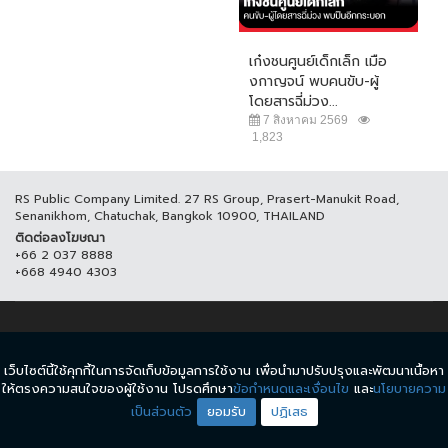
เก๋งชนศูนย์เด็กเล็ก เมือ
งกาญจน์ พบคนขับ-ผู้
โดยสารฉี่ม่วง...
7 สิงหาคม 2569
1,823
RS Public Company Limited. 27 RS Group, Prasert-Manukit Road,
Senanikhom, Chatuchak, Bangkok 10900, THAILAND
ติดต่อลงโฆษณา
+66 2 037 8888
+668 4940 4303
© COPYRIGHT 2017 THAICH8.COM, ALL RIGHT RESERVED.
เว็บไซต์นี้ใช้คุกกี้ในการจัดเก็บข้อมูลการใช้งาน เพื่อนำมาปรับปรุงและพัฒนาเนื้อหา
ข้อกำหนดและเงื่อนไข
นโยบายความเป็นส่วนตัว
ให้ตรงความสนใจของผู้ใช้งาน โปรดศึกษา
ข้อกำหนดและเงื่อนไข
และ
นโยบายความ
เป็นส่วนตัว
ยอมรับ
ปฏิเสธ