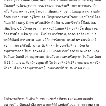
Mystery Box กล่องสุ่มมหาสนุก ของการกลับมาแจกหนักจัดใหญ่ให้ลือ
ลั่นสะเทือนนิคมอุตสาหกรรม กับมหกรรมฟันเฟืองแห่งความสนุกอีก
ครั้ง ที่จะมาเคาะประตูโรงงาน เพื่อหนุ่มสาวชาวนิคมอุตสาหกรรมกัน
ถึงถิ่น เพราะวาสนาผู้ใดหนอจะได้จุ่มวัดดวงรับโชคแบบยกบ๊อกซ์ ใคร
กันจะได้ Lucky Draw พร้อมเสิร์ฟ ศิลปิน วงดนตรีวาไรตี้ชื่อดังของ
เมืองไทย ขวัญใจมหาชนการแสดงมินิคอนเสิร์ต อาทิ เบิ้ล ปทุมราช,
ก้อง ห้วยไร่, แซ็ค ชุมแพ , ต้นข้าว อาร์สยาม, ลาดา อาร์สยาม, บิว
พงค์พิพัฒน์ อาร์สยาม, แองเจลิก้า อาร์สยาม, แบงค์ ธัชชนนท์ อาร์
สยาม, เม้ก อภิสิทธิ์, วงมหาหิงค์ ฯลฯ โดยจะเริ่มที่แรก จังหวัด
สมุทรปราการ ในวันอาทิตย์ที่ 30 มีนาคม ต่อเนื่องด้วย จังหวัดระยอง
ในวันอาทิตย์ที่ 25 พฤษภาคม, จังหวัดพระนครศรีอยุธยา ในวันอาทิตย์
ที่ 29 มิถุนายน, จังหวัดปทุมธานี ในวันอาทิตย์ที่ 27 กรกฎาคม และปิด
ท้ายกันที่ จังหวัดสมุทรสาคร ในวันอาทิตย์ที่ 31 สิงหาคม 2568
ถึงคิวภาคอีสานกันบ้างกับงาน “แซ่บซิ่ง อีสานตลาดแตก หมอลำ
มหาชน” เวทีหมอลำอีสานขนานแท้ที่ยืนหยัดเดือนสายกระจายความ