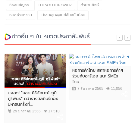
ช่อง8สัญจร
THESOUTHPOWER
ตำนานสิงห์
หมอลำมหาชน
TheBigDayเปย์ลั่นสนั่นนิคม
ข่าวอื่น ๆ ใน หมวดประชาสัมพันธ์
หอการค้าไทย สภาหอการค้าฯ
ร่วมกับอาร์เอส แนะ SMEs
ไทย...
7 ธันวาคม 2565
11,056
มงลง! "จอย ศิริลักษณ์-ภูมิ
ภูริพันธ์" คว้ารางวัลกินรีทอง
มหาชนครั้งที่...
29 มกราคม 2566
17,510