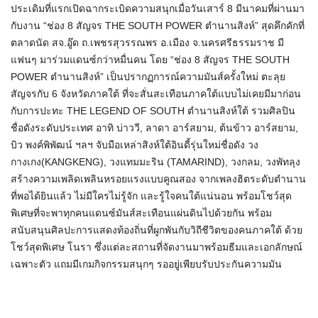
ประเดิมที่แรกเปิดฉากระเบิดความสนุกเมื่อวันเสาร์ 8 มีนาคมที่ผ่านมา
กับงาน “ช่อง 8 สัญจร THE SOUTH POWER ตำนานสิงห์” สุดคึกคักที่
ตลาดนัด สจ.อู๊ด ถ.เพชรสุวรรณพร อ.เมือง จ.นครศรีธรรมราช มี
แฟนๆ มาร่วมแดนซ์กว่าหมื่นคน โดย “ช่อง 8 สัญจร THE SOUTH
POWER ตำนานสิงห์” เป็นปรากฏการณ์ความมันส์ครั้งใหม่ ตะลุย
สัญจรกับ 6 จังหวัดภาคใต้ ที่จะสั่นสะเทือนภาคใต้แบบไม่เคยมีมาก่อน
กับการปะทะ THE LEGEND OF SOUTH ตำนานสิงห์ใต้ รวมศิลปิน
ชื่อดังระดับประเทศ อาทิ บ่าววี, ลาดา อาร์สยาม, ต้นข้าว อาร์สยาม,
บิว พงค์พิพัฒน์ ฯลฯ จับมือเหล่าสิงห์ใต้อินดี้รุ่นใหม่ชื่อดัง วง
กางเกง(KANGKENG), วงแทมมะริน (TAMARIND), วงกลม, วงพัทลุง
สร้างความเพลิดเพลินหรอยแรงแบบคูณสอง จากเพลงฮิตระดับตำนาน
ที่พอได้ยินแล้ว ไม่มีใครไม่รู้จัก และรู้ใจคนใต้แน่นอน พร้อมโชว์สุด
พิเศษที่จะพาทุกคนแดนซ์มันส์สะเทือนแผ่นดินไปด้วยกัน พร้อม
สนับสนุนศิลปะการแสดงท้องถิ่นที่ผูกพันกับวิถีชีวิตของคนภาคใต้ ด้วย
โชว์สุดพิเศษ โนรา ซึ่งแต่ละสถานที่จัดงานมาพร้อมธีมและเอกลักษณ์
เฉพาะตัว แถมมีเกมกิจกรรมสนุกๆ รออยู่เพียบรับประกันความมัน