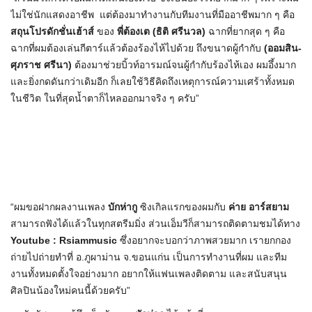
ไม่ใช่นักแสดงอาชีพ แต่ต้องมาทำงานกับทีมงานที่มืออาชีพมาก ๆ คือ
สถุนโปรดักชั่นเฮ้าส์
ของ
พี่ต้องเต (ธิติ ศรีนวล)
ฉากที่ยากสุด ๆ คือ
ฉากที่ผมต้องเล่นกีตาร์แล้วต้องร้องไห้ไปด้วย ถึงขนาดผู้กำกับ
(ออมสิน-
ศุภราช ศรีนา)
ต้องมาช่วยบิ้วท์อารมณ์จนผู้กำกับร้องไห้เอง ผมอึ้งมาก
และยิ่งกดดันกว่าเดิมอีก ก็เลยใช้วิธีคิดถึงเหตุการณ์ความเศร้าทั้งหมด
ในชีวิต ในที่สุดน้ำตาก็ไหลออกมาจริง ๆ ครับ”
“ผมขอฝากผลงานเพลง
บักห่ากู
ซิงเกิลแรกของผมกับ
ค่าย อาร์สยาม
สามารถฟังได้แล้วในทุกสตรีมมิ่ง ส่วนเอ็มวีก็สามารถติดตามชมได้ทาง
Youtube :
Rsiammusic
ซึ่งอยากจะบอกว่าภาพสวยมาก เรายกกอง
ถ่ายไปถ่ายทำที่ อ.ภูผาม่าน จ.ขอนแก่น เป็นการทำงานที่ผม และทีม
งานทั้งหมดตั้งใจอย่างมาก อยากให้แฟนเพลงติดตาม และสนับสนุน
ศิลปินน้องใหม่คนนี้ด้วยครับ”