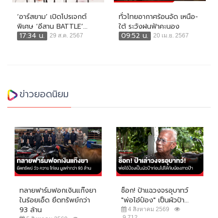
‘อาร์สยาม’ เปิดโปรเจกต์
ทั่วไทยอากาศร้อนจัด เหนือ-
พิเศษ ‘อีสาน BATTLE’...
ใต้ ระวังฝนฟ้าคะนอง
17:34 น.
09:52 น.
29 ส.ค. 2567
20 เม.ย. 2567
ข่าวยอดนิยม
ทลายฟาร์มฟอกเงินแก๊งยา
ช็อก! ป้าแฉวงจรอุบาทว์
ในร้อยเอ็ด ยึดทรัพย์กว่า
"พ่อไอ้ป๋อง" เป็นผัวป้า...
93 ล้าน
4 สิงหาคม 2569
9,712