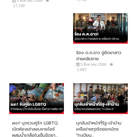
5 สิงหาคม 2569
17,149
ร้อง ด.ต.ฉาว ขู่ยัดยาสาว
ถ่ายคลิปขาย
5 สิงหาคม 2569
2,687
ผงะ! บุกรวบคู่รัก LGBTQ
บุกจับเจ้าหน้าที่รัฐ-เจ้าบ้าน
เปิดห้องเช่าลอบขายไอซ์
เครือข่ายทุจริตออกบัตร
ผสมน้ำเกลือในเข็มฉีดยา...
"ทะเบียน...