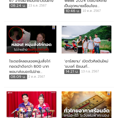
67 จากสมาคมนักข่าวบันเทิง
Week 2024 ตั้งเป้าให้ไทย
08:24 น.
เป็นจุดหมายเชื่อมโยง...
23 ธ.ค. 2567
10:46 น.
10 ต.ค. 2567
ไรเดอร์หลอนเจอหนุ่มสั่งไก่
‘อาร์สยาม’ เปิดตัวศิลปินใหม่
ทอดเจ้าดังกว่า 800 บาท
‘แบงค์ ธัชนนท์...
14:21 น.
พอมาส่งบอกไม่จ่าย...
13 ก.ย. 2567
08:09 น.
2 ต.ค. 2567