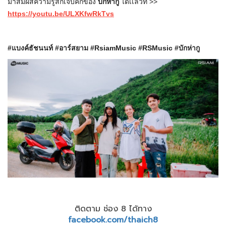
มาสัมผัสความรู้สึกเจ็บคักของ
บักห่ากู
ได้เเล้วที่ >>
https://youtu.be/ULXKfwRkTvs
#แบงค์ธัชนนท์ #อาร์สยาม #RsiamMusic #RSMusic #บักห่ากู
ติดตาม ช่อง 8 ได้ทาง
facebook.com/thaich8