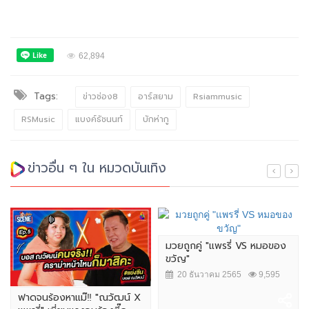
62,894
Tags:
ข่าวช่อง8
อาร์สยาม
Rsiammusic
RSMusic
แบงค์ธัชนนท์
บักห่ากู
ข่าวอื่น ๆ ใน หมวดบันเทิง
มวยถูกคู่ "แพรรี่ VS หมอของ
ขวัญ"
20 ธันวาคม 2565
9,595
ฟาดจนร้องหาแม๊‼️ "ณวัฒน์ X