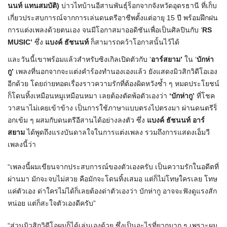
นนท์ แทนสมบัติ)
บ่าวไทบ้านอีสานพันธุ์ร็อกจากจังหวัดอุดรธานี ที่เก็บ
เกี่ยวประสบการณ์จากการเล่นดนตรีอาชีพตั้งแต่อายุ 15 ปี พร้อมฝึกฝน
การแต่งเพลงด้วยตนเอง จนมีโอกาสมาออดิชันเพื่อเป็นศิลปินกับ ‘
RS
MUSIC’
ซึ่ง
แบงค์ ธัชนนท์
ก็สามารถคว้าโอกาสนั้นไว้ได้
และวันนี้เขาพร้อมแล้วสำหรับซิงเกิลเปิดตัวกับ ‘
อาร์สยาม’
ใน ‘
บักห่า
กู’
เพลงที่นอกจากจะแต่งคำร้องทำนองเองแล้ว ยังแสดงมิวสิกวิดีโอเอง
อีกด้วย โดยถ่ายทอดเรื่องราวความรักที่ต้องผิดหวังซ้ำ ๆ หมดประโยชน์
ก็โดนทิ้งเหมือนหมูเหมือนหมา เลยต้องตัดพ้อตัวเองว่า
‘บักห่ากู’
ที่โชค
วาสนาไม่เคยเข้าข้าง เป็นการใช้ภาษาแบบตรงไปตรงมา ผ่านดนตรีร็
อกเข้ม ๆ ผสมกับดนตรีอีสานได้อย่างลงตัว ซึ่ง
แบงค์ ธัชนนท์ อาร์
สยาม
ได้พูดถึงแรงบันดาลใจในการแต่งเพลง รวมถึงการแสดงเอ็มวี
เพลงนี้ว่า
“เพลงนี้ผมเขียนจากประสบการณ์ของตัวเองครับ เป็นความรักในอดีตที่
ผ่านมา มักจะจบไม่สวย คือมักจะโดนทิ้งเสมอ แต่ก็ไม่โทษใครเลย โทษ
แค่ตัวเอง ด่าใครไม่ได้ก็เลยต้องด่าตัวเองว่า บักห่ากู อาจจะฟังดูแรงสัก
หน่อย แต่ก็สะใจตัวเองดีครับ”
“ส่วนมิวสิกวิดีโอผมก็ได้เล่นเองด้วย ซึ่งเป็นอะไรที่ยากมาก ๆ เพราะผม