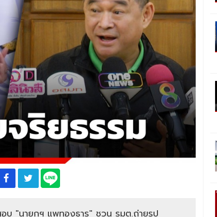
.ช. สอบ​ "นายกฯ แพทองธาร" ชวน รมต.ถ่ายรูป