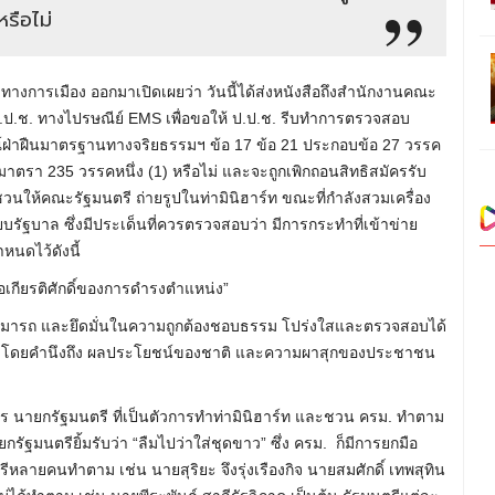
รือไม่
หวทางการเมือง ออกมาเปิดเผยว่า วันนี้ได้ส่งหนังสือถึงสำนักงานคณะ
ป.ช. ทางไปรษณีย์ EMS เพื่อขอให้ ป.ป.ช. รีบทำการตรวจสอบ
์ฝ่าฝืนมาตรฐานทางจริยธรรมฯ ข้อ 17 ข้อ 21 ประกอบข้อ 27 วรรค
าตรา 235 วรรคหนึ่ง (1) หรือไม่ และจะถูกเพิกถอนสิทธิสมัครรับ
วนให้คณะรัฐมนตรี ถ่ายรูปในท่ามินิฮาร์ท ขณะที่กำลังสวมเครื่อง
รัฐบาล ซึ่งมีประเด็นที่ควรตรวจสอบว่า มีการกระทำที่เข้าข่าย
หนดไว้ดังนี้
เกียรติศักดิ์ของการดำรงตำแหน่ง”
ามารถ และยึดมั่นในความถูกต้องชอบธรรม โปร่งใสและตรวจสอบได้
 โดยคำนึงถึง ผลประโยชน์ของชาติ และความผาสุกของประชาชน
 นายกรัฐมนตรี ที่เป็นตัวการทำท่ามินิฮาร์ท และชวน ครม. ทำตาม
ัฐมนตรียิ้มรับว่า “ลืมไปว่าใส่ชุดขาว” ซึ่ง ครม. ก็มีการยกมือ
หลายคนทำตาม เช่น นายสุริยะ จึงรุ่งเรืองกิจ นายสมศักดิ์ เทพสุทิน