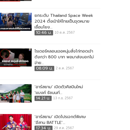
ยกระดับ Thailand Space Week
2024 ตั้งเป้าให้ไทยเป็นจุดหมาย
เชื่อมโยง...
10:46 น.
10 ต.ค. 2567
ไรเดอร์หลอนเจอหนุ่มสั่งไก่ทอดเจ้า
ดังกว่า 800 บาท พอมาส่งบอกไม่
จ่าย...
08:09 น.
2 ต.ค. 2567
‘อาร์สยาม’ เปิดตัวศิลปินใหม่
‘แบงค์ ธัชนนท์...
14:21 น.
13 ก.ย. 2567
‘อาร์สยาม’ เปิดโปรเจกต์พิเศษ
‘อีสาน BATTLE’...
17:34 น.
29 ส.ค. 2567