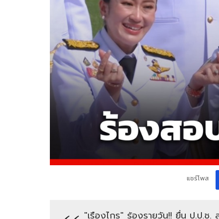
แชร์โพส
"เรืองไกร" ร้องรายวัน​!! ยื่น​ ป.ป