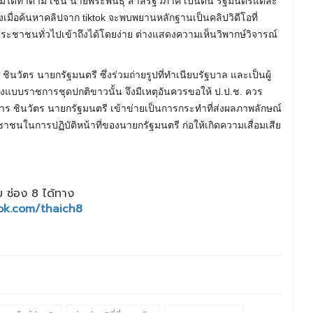
ได้ทำตาม เช่น นายพีระพันธุ์ สาลีรัฐวิภาค เป็นต้น รัฐมนตรีแต่ละ
ั้งเมื่อค้นหาคลิปจาก tiktok จะพบพยานหลักฐานเป็นคลิปวิดีโอที่
ชาชนทั่วไปเข้าถึงได้โดยง่าย ต่างแสดงความเห็นวิพากษ์วิจารณ์
ินวัตร นายกรัฐมนตรี ซึ่งร่วมถ่ายรูปที่ทำเนียบรัฐบาล และเป็นผู้
องแบบราชการชุดปกติขาวนั้น จึงมีเหตุอันควรขอให้ ป.ป.ช. ควร
ชินวัตร นายกรัฐมนตรี เข้าข่ายเป็นการกระทำที่ส่งผลภาพลักษณ์
นในการปฏิบัติหน้าที่ของนายกรัฐมนตรี ก่อให้เกิดความเสื่อมเสีย
 ช่อง 8 ได้ทาง
ok.com/thaich8