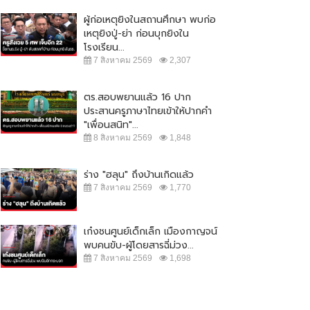
ผู้ก่อเหตุยิงในสถานศึกษา พบก่อ
เหตุยิงปู่-ย่า ก่อนบุกยิงใน
โรงเรียน...
7 สิงหาคม 2569
2,307
ตร.สอบพยานแล้ว 16 ปาก
ประสานครูภาษาไทยเข้าให้ปากคำ
"เพื่อนสนิท"...
8 สิงหาคม 2569
1,848
ร่าง "ฮลุน" ถึงบ้านเกิดแล้ว
7 สิงหาคม 2569
1,770
เก๋งชนศูนย์เด็กเล็ก เมืองกาญจน์
พบคนขับ-ผู้โดยสารฉี่ม่วง...
7 สิงหาคม 2569
1,698