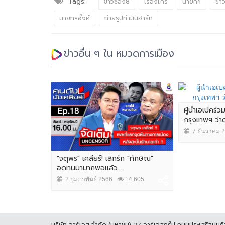
Tags:
ข่าวช่อง8
เรืองไกร
นายกฯ
ข่า
นายกฯอิ๊งค์
ถ่ายรูปท่ามินิฮาร์ท
ข่าวอื่น ๆ ใน หมวดการเมือง
ผู้นำเอเปคร่ว
กรุงเทพฯ ว่
7 ธันวาคม 
"จตุพร" เคลียร์! เลิกรัก "ทักษิณ"
อดทนมามากพอแล้ว...
2 กุมภาพันธ์ 2566
14,605