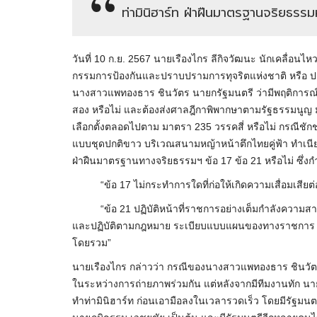
ท่ามินิฮาร์ท ฝ่าฝืนมาตรฐานจริยธรรมห
วันที่ 10 ก.ย. 2567 นายเรืองไกร ลีกิจวัฒนะ นักเคลื่อนไ
กรรมการป้องกันและปราบปรามการทุจริตแห่งชาติ หรือ ป.
นางสาวแพทองธาร ชินวัตร นายกรัฐมนตรี ว่ามีพฤติการณ
สอง หรือไม่ และต้องส่งศาลฎีกาพิพากษาตามรัฐธรรมนูญ ม
เลือกตั้งตลอดไปตาม มาตรา 235 วรรคสี่ หรือไม่ กรณีชักช
แบบชุดปกติขาว บริเวณสนามหญ้าหน้าตึกไทยคู่ฟ้า ทำเนียบ
ฝ่าฝืนมาตรฐานทางจริยธรรมฯ ข้อ 17 ข้อ 21 หรือไม่ ซึ่งกำ
“ข้อ 17 ไม่กระทำการใดที่ก่อให้เกิดความเสื่อมเสียต่อ
“ข้อ 21 ปฏิบัติหน้าที่ราชการอย่างเต็มกําลังความส
และปฏิบัติตามกฎหมาย ระเบียบแบบแผนของทางราชการ
โดยรวม”
นายเรืองไกร กล่าวว่า กรณีของนางสาวแพทองธาร ชินวัตร
ในระหว่างการถ่ายภาพร่วมกัน แต่หลังจากมีทีมงานทัก นายกร
ทำท่ามินิฮาร์ท ก่อนเอามือลงในเวลารวดเร็ว โดยมีรัฐมนตรี