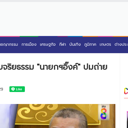
าชญากรรม
การเมือง
เศรษฐกิจ
กีฬา
บันเทิง
ภูมิภาค
เกษตร
ต่างปร
อบจริยธรรม "นายกฯอิ๊งค์" ปมถ่าย
29