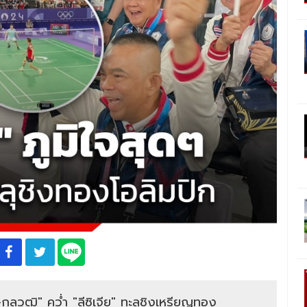
ว-กุลวุฒิ" คว่ำ "ลีซิเจีย" ทะลุชิงเหรียญทอง