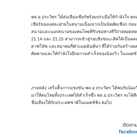
พล.อ.ประวิตร ได้ส่งเสียงเชียร์พร้อมปรบมือให้กำลังใจ ต
เชียร์ของแต่ละฝ่ายในสนามเนื่องจากเป็นนัดตัดเชือก ก่อน
สนามและนอกสนามของคนไทยที่รับชมทางทีวีถ่ายทอดสด จาก
21:14 และ 21:15 สามารถเข้าสู่รอบชิงชนะเลิศได้เป็นผลส
ตาฟโค้ช และสมาคมกีฬาแบดมินตันฯ ที่ได้ร่วมกันสร้างผลง
ติดตามและให้กำลังใจอีกความสำเร็จของน้องวิว ในแมตช์
ภายหลัง เสร็จสิ้นการแข่งขัน พล.อ.ประวิตร ได้พบกับน้อง
มาให้คนไทยทั้งประเทศได้สำเร็จซึ่ง พล.อ.ประวิตร จะไ
ชื่อเสียงให้กับประเทศชาติในแมตช์ชิง ต่อไป
ติดตาม
facebo