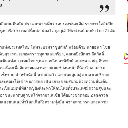
ย
นกีฬาแบดมินตัน ประเภทชายเดี่ยว รอบรองชนะเลิศ รายการโอลิมปิก
ปารีสประเทศฝรั่งเศส น้องวิว-กุลวุฒิ วิทิตศานต์ พบกับ Lee Zii Jia
กแห่งประเทศไทย ในพระบรมราชูปถัมภ์ พร้อมด้วย นายธนา ไชย
ิญสุวรรณ เอกอัครราชทูตฯและภริยา, คุณหญิงปัทมา ลีสวัสดิ์
นแห่งประเทศไทยฯ,พล.อ.คณิต สาพิทักษ์ และพล.อ.ณัฐ อินทร
ต่อเนื่องเพื่อติดตามผลงานจากแมตช์ก่อนหน้าที่น้องวิวสามารถ
ซ็ทรวด สำหรับนัดนี้ หากน้องวิว เอาชนะคู่ต่อสู้จากมาเลเซีย จะ
ิตร และคณะได้เข้าชมการแข่งขัน เกาะขอบสนามด้วยความตื่นเต้น
ราะเป็นแมตช์ที่สำคัญยิ่งที่จะทำให้คนไทยทั้งประเทศมีความสุขและ
มารถเอาชนะนักตบลูกขนไก่จากมาเลเซีย ได้อย่างขาดลอย 2 เซตรวด
นามแข่งขันและทั่วโลกเห็นถึงความมุ่งมั่น ความสามารถ และความ