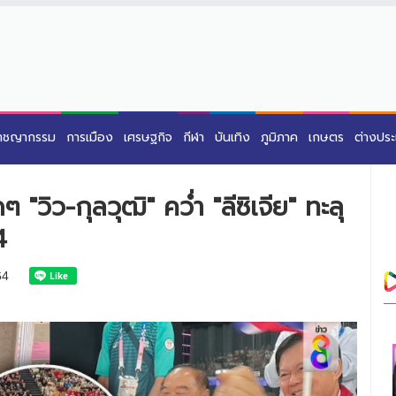
าชญากรรม
การเมือง
เศรษฐกิจ
กีฬา
บันเทิง
ภูมิภาค
เกษตร
ต่างปร
ดๆ "วิว-กุลวุฒิ" คว่ำ "ลีซิเจีย" ทะลุ
4
64