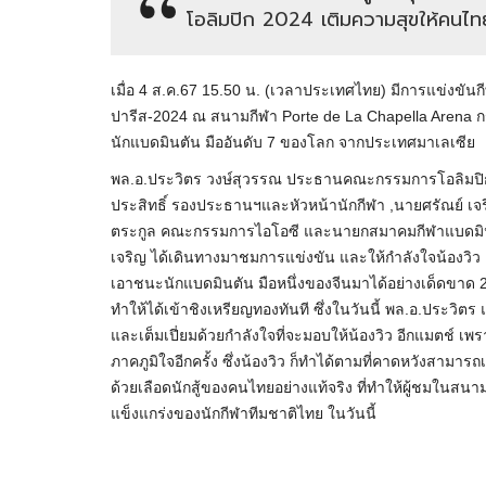
โอลิมปิก 2024 เติมความสุขให้คนไท
เมื่อ 4 ส.ค.67 15.50 น. (เวลาประเทศไทย) มีการแข่งขั
ปารีส-2024 ณ สนามกีฬา Porte de La Chapella Arena กรุง
นักแบดมินตัน มืออันดับ 7 ของโลก จากประเทศมาเลเซีย
พล.อ.ประวิตร วงษ์สุวรรณ ประธานคณะกรรมการโอลิมปิ
ประสิทธิ์ รองประธานฯและหัวหน้านักกีฬา ,นายศรัณย์ เจร
ตระกูล คณะกรรมการไอโอซี และนายกสมาคมกีฬาแบดมินตั
เจริญ ได้เดินทางมาชมการแข่งขัน และให้กำลังใจน้องวิว 
เอาชนะนักแบดมินตัน มือหนึ่งของจีนมาได้อย่างเด็ดขาด 2เ
ทำให้ได้เข้าชิงเหรียญทองทันที ซึ่งในวันนี้ พล.อ.ประว
และเต็มเปี่ยมด้วยกำลังใจที่จะมอบให้น้องวิว อีกแมตช์ เพ
ภาคภูมิใจอีกครั้ง ซึ่งน้องวิว ก็ทำได้ตามที่คาดหวังสา
ด้วยเลือดนักสู้ของคนไทยอย่างแท้จริง ที่ทำให้ผู้ชมในส
แข็งแกร่งของนักกีฬาทีมชาติไทย ในวันนี้