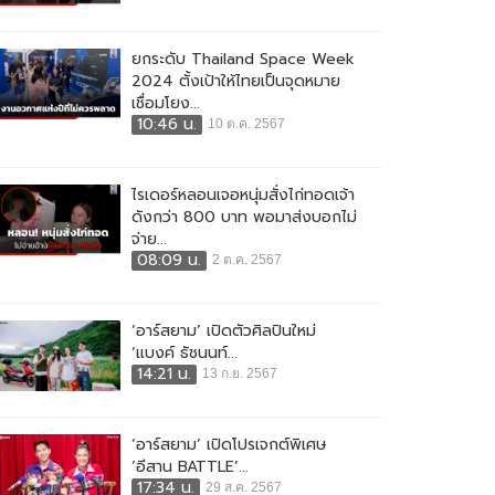
ยกระดับ Thailand Space Week
2024 ตั้งเป้าให้ไทยเป็นจุดหมาย
เชื่อมโยง...
10:46 น.
10 ต.ค. 2567
ไรเดอร์หลอนเจอหนุ่มสั่งไก่ทอดเจ้า
ดังกว่า 800 บาท พอมาส่งบอกไม่
จ่าย...
08:09 น.
2 ต.ค. 2567
‘อาร์สยาม’ เปิดตัวศิลปินใหม่
‘แบงค์ ธัชนนท์...
14:21 น.
13 ก.ย. 2567
‘อาร์สยาม’ เปิดโปรเจกต์พิเศษ
‘อีสาน BATTLE’...
17:34 น.
29 ส.ค. 2567