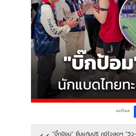
แชร์โพส
"บิ๊กป้อม" ยิ้มแก้มปริ ภูมิใจสุดๆ "วิ