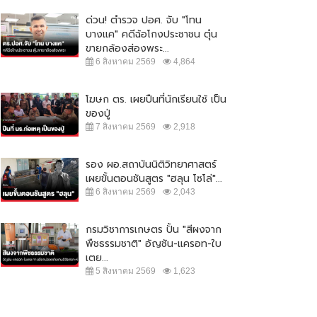
ด่วน! ตำรวจ ปอศ. จับ "โทน
บางแค" คดีฉ้อโกงประชาชน ตุ๋น
ขายกล้องส่องพระ...
6 สิงหาคม 2569
4,864
โฆษก ตร. เผยปืนที่นักเรียนใช้ เป็น
ของปู่
7 สิงหาคม 2569
2,918
รอง ผอ.สถาบันนิติวิทยาศาสตร์
เผยขั้นตอนชันสูตร "ฮลุน โซโล่"...
6 สิงหาคม 2569
2,043
กรมวิชาการเกษตร ปั้น "สีผงจาก
พืชธรรมชาติ" อัญชัน-แครอท-ใบ
เตย...
5 สิงหาคม 2569
1,623