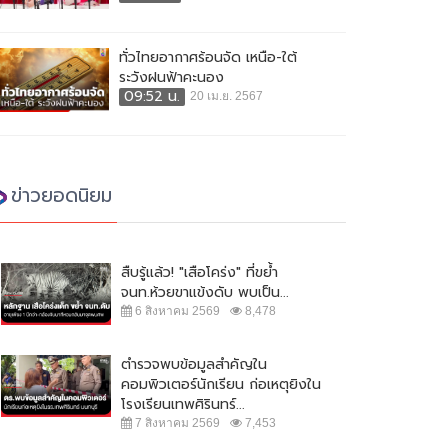
ทั่วไทยอากาศร้อนจัด เหนือ-ใต้
ระวังฝนฟ้าคะนอง
09:52 น.
20 เม.ย. 2567
ข่าวยอดนิยม
สืบรู้แล้ว! "เสือโคร่ง" ที่ขย้ำ
จนท.ห้วยขาแข้งดับ พบเป็น...
6 สิงหาคม 2569
8,478
ตำรวจพบข้อมูลสำคัญใน
คอมพิวเตอร์นักเรียน ก่อเหตุยิงใน
โรงเรียนเทพศิรินทร์...
7 สิงหาคม 2569
7,453