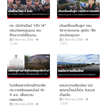
ตร. เปิดไทม์ไลน์ "เด็ก 14"
เดินเครื่องเต็มสูบ! กรม
ก่อนก่อเหตุรุนแรง พบ
วิชาการเกษตร ลุยจัด 'พืช
ศึกษาการใช้ปืนนาน...
สวนโลกอุดรฯ...
9 สิงหาคม 2569
8 สิงหาคม 2569
2,193
1,671
โรงเรียนหาดใหญ่วิทยาลัย
ชลประทานเชียงใหม่ เร่ง
ประกาศเรียนออนไลน์ 10-
พร่องน้ำแม่น้ำปิง รับมวล
11 ส.ค. เพื่อความ
น้ำเหนือ...
ปลอดภัย...
9 สิงหาคม 2569
1,019
8 สิงหาคม 2569