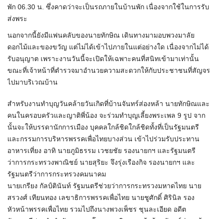
พัก​ 06.30​ น.​ ซึ่งคาดว่าจะเป็นรถภายในบ้านพัก​ เนื่องจากใช้ในการรับ
ส่งพระ
นอกจากนี้ยังมีแฟนคลับ​ของนายทักษิณ เดินทางมามอบพวงมาลัย
ดอกไม้และของขวัญ แต่ไม่ได้เข้าไปภายในแต่อย่างใด เนื่องจากไม่ได้
รับอนุญาต เพราะงานวันนี้จะเปิดให้เฉพาะคนที่สนิทเข้ามาเท่านั้น
ขณะที่เจ้าหน้าที่ตำรวจมาอำนวยความสะดวกให้กับประชาชนที่สัญจร
ไปมาบริเวณบ้าน
สำหรับงานทำบุญวันคล้ายวันเกิดที่บ้านจันทร์ส่องหล้า นายทักษิณและ
คนในครอบครัวและญาติพี่น้อง จะร่วมทำบุญเลี้ยงพระเพล 9 รูป จาก
นั้นจะให้บรรดานักการเมือง บุคคลใกล้ชิดใกล้ชิดทั้งที่เป็นรัฐมนตรี
และกรรมการบริหารพรรคเพื่อไทยบางส่วน เข้าไปร่วมรับประทาน
อาหารเที่ยง อาทิ นาย​ภูมิธรรม​ ​เวชย​ชัย​ รอง​นายก​ฯ และ​รัฐมนตรี
ว่าการกระทรวงพาณิชย์​ นายสุริยะ จึงรุ่งเรืองกิจ รองนายกฯ และ
รัฐมนตรีว่าการกระทรวงคมนาคม
นายเกรียง กัลป์ตินันท์ รัฐมนตรีช่วยว่าการกระทรวงมหาดไทย นาย
สรวงศ์ เทียนทอง เลขาธิการพรรคเพื่อไทย นายชูศักดิ์ ศิรินิล รอง
หัวหน้าพรรคเพื่อไทย รวมไปถึงนางพวงเพ็ชร​ ชุน​ละเอียด​ อดีต