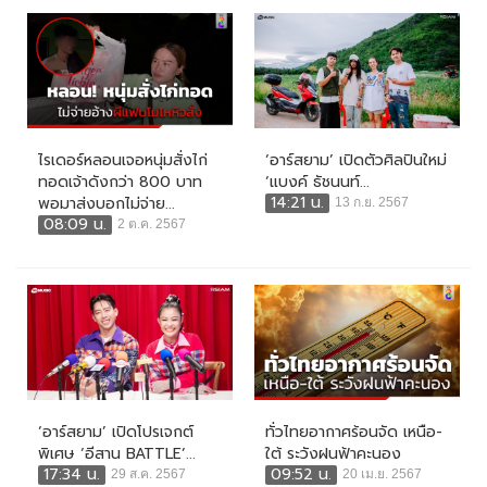
ไรเดอร์หลอนเจอหนุ่มสั่งไก่
‘อาร์สยาม’ เปิดตัวศิลปินใหม่
ทอดเจ้าดังกว่า 800 บาท
‘แบงค์ ธัชนนท์...
14:21 น.
พอมาส่งบอกไม่จ่าย...
13 ก.ย. 2567
08:09 น.
2 ต.ค. 2567
‘อาร์สยาม’ เปิดโปรเจกต์
ทั่วไทยอากาศร้อนจัด เหนือ-
พิเศษ ‘อีสาน BATTLE’...
ใต้ ระวังฝนฟ้าคะนอง
17:34 น.
09:52 น.
29 ส.ค. 2567
20 เม.ย. 2567