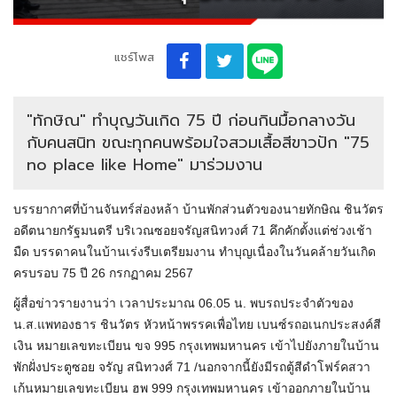
แชร์โพส
"ทักษิณ​" ทำบุญ​วันเกิด 75 ปี ก่อนกินมื้อกลางวัน
กับคนสนิท​ ขณะทุกคนพร้อมใจสวมเสื้อสีขาว​ปัก​ "75
no place like Home" มาร่วมงาน
บรรยากาศที่บ้านจันทร์​ส่อง​หล้า​ บ้านพักส่วนตัวของนายทักษิณ​ ชิน​วัตร​
อดีต​นายก​รัฐมนตรี​ บริเวณซอยจรัญ​สนิท​วงศ์​ 71 คึกคักตั้งแต่ช่วงเช้า
มืด บรรดาคนในบ้านเร่งรีบเตรียมงาน ทำบุญเนื่องในวันคล้ายวันเกิด​
ครบรอบ​ 75 ปี​ 26 กรกฏาคม​ 2567
ผู้สื่อข่าวรายงานว่า เวลาประมาณ​ 06.05 น.​ พบรถประจำตัวของ
น.ส.แพทองธาร​ ชิน​วัตร​ หัวหน้าพรรคเพื่อไทย​ เบนซ์รถอเนกประสงค์​สี
เงิน​ หมายเลขทะเบียน​ ขจ 995 กรุงเทพมหานคร​ เข้าไปยังภายในบ้าน
พักฝั่งประตูซอย​ จ​รัญ​ สนิท​วงศ์​ 71​ /นอกจากนี้ยังมีรถตู้สีดำโฟร์คสวา
เก้นหมายเลขทะเบียน​ ฮพ​ 999 กรุงเทพมหานคร​ เข้าออกภายในบ้าน