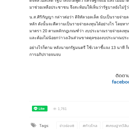
ดิจิทัลวอลเล็ต รัฐบาลถึงได้พูดว่าเศรษฐกิจแย่ และไม่มีม
มาช่วยเหลือประชาชน จึงสะท้อนให้เห็นว่ารัฐบาลยังไม่รู
น.ส.ศิริกัญญา กล่าวต่อว่า ดิจิทัลวอลเล็ต นับเป็นรายจ่ายล
หลัก ดังนั้นจะตีความเป็นรายจ่ายลงทุนได้อย่างไร โดยหาก
มาตรา 20 ตามหลักกฎเกณฑ์ว่า งบประมาณรายจ่ายลงทุนต
และต้องไม่น้อยกว่าวงเงินส่วนขาดดุลของงบประมาณประจ
อย่างไรก็ตาม หลังนายกรัฐมนตรี ใช้เวลาชี้แจง 13 นาที ก็เด
การอภิปรายจนจบ
ติดตาม
facebo
1,761
Tags:
ข่าวช่อง8
#ก้าวไกล
#เศรษฐาทวีสิน