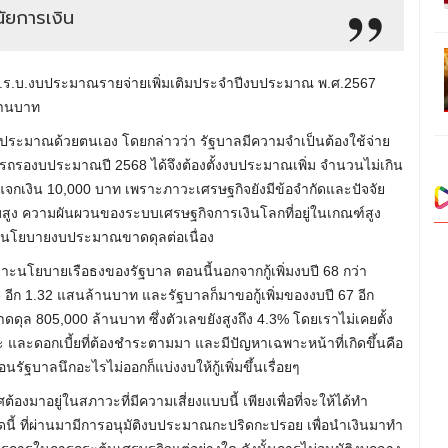
นัยการเงิน
พ.ร.บ.งบประมาณรายจ่ายเพิ่มเติมประจำปีงบประมาณ พ.ศ.2567
้านบาท
บประมาณด้วยตนเอง โดยกล่าวว่า รัฐบาลมีความจำเป็นต้องใช้จ่าย
ารถรองบประมาณปี 2568 ได้จึงต้องตั้งงบประมาณเพิ่ม จำนวนไม่เกิน
แจกเงิน 10,000 บาท เพราะภาวะเศรษฐกิจยังมีข้อจำกัดและปัจจัย
ดับสูง ความผันผวนของระบบเศรษฐกิจการเงินโลกที่อยู่ในเกณฑ์สูง
ินนโยบายงบประมาณขาดดุลต่อเนื่อง
เพราะนโยบายเรือธงของรัฐบาล ตอนนี้นอกจากกู้เพิ่มงบปี 68 กว่า
ีก 1.32 แสนล้านบาท และรัฐบาลก็มาขอกู้เพิ่มของงบปี 67 อีก
ขาดดุล 805,000 ล้านบาท ซึ่งตัวเลขยังสูงถึง 4.3% โดยเราไม่เคยตั้ง
และดอกเบี้ยที่ต้องชำระตามมา และมีปัญหาเฉพาะหน้าที่เกิดขึ้นคือ
ัฐบาลนึกอะไรไม่ออกก็แบ่งงบให้กู้เพิ่มขึ้นเรื่อยๆ
ต้องมาอยู่ในสภาวะที่มีความเสี่ยงแบบนี้ เพียงเพื่อที่จะให้ได้ทำ
นี้ ที่ผ่านมามีการอนุมัติงบประมาณกะปริดกะปรอย เพื่อนำเงินมาทำ