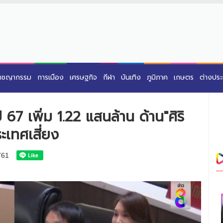
าชญากรรม
การเมือง
เศรษฐกิจ
กีฬา
บันเทิง
ภูมิภาค
เกษตร
ต่างปร
 67 เพิ่ม 1.22 แสนล้าน ด้าน"ศิริ
เทศเสี่ยง
761