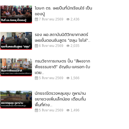
โฆษก ตร. เผยปืนที่นักเรียนใช้ เป็น
ของปู่
7 สิงหาคม 2569
2,436
รอง ผอ.สถาบันนิติวิทยาศาสตร์
เผยขั้นตอนชันสูตร "ฮลุน โซโล่"...
6 สิงหาคม 2569
2,035
กรมวิชาการเกษตร ปั้น "สีผงจาก
พืชธรรมชาติ" อัญชัน-แครอท-ใบ
เตย...
5 สิงหาคม 2569
1,566
นักธรณีตรวจหลุมยุบ ภูผาม่าน
ขยายวงเพิ่มเล็กน้อย เตือนกั้น
พื้นที่ห่าง...
5 สิงหาคม 2569
1,496