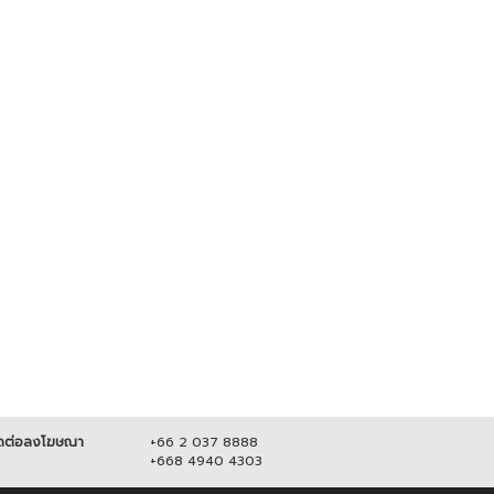
ปชป.-ภูมิใจไทย ยังไม่จบ !! ซัดกัน
"จตุพร" ปลุกมวลชน ออกมาชุมนุม
ปม ร่าง พรบ.กัญชา
ใหญ่ 23 ส.ค. เคานต์ดาวน์ ไล่...
5 กันยายน 2565
11,137
21 สิงหาคม 2565
20,628
ดต่อลงโฆษณา
+66 2 037 8888
+668 4940 4303