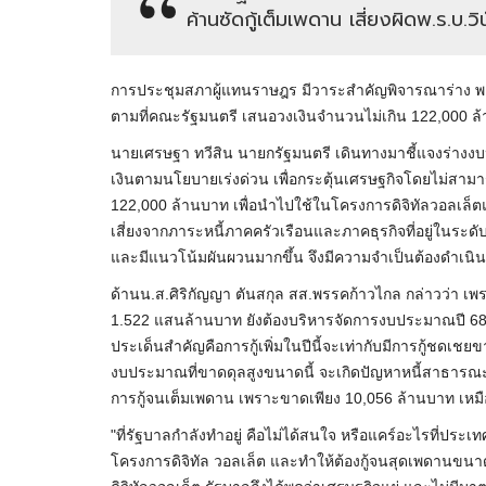
ค้านซัดกู้เต็มเพดาน เสี่ยงผิดพ.ร.บ.วิ
การประชุมสภาผู้แทนราษฎร​ มีวาระสำคัญพิจารณาร่าง 
ตามที่คณะรัฐมนตรี เสนอวงเงินจำนวนไม่เกิน 122,000 ล
นายเศรษฐา ทวีสิน นายกรัฐมนตรี เดินทางมาชี้แจงร่างง
เงินตามนโยบายเร่งด่วน เพื่อกระตุ้นเศรษฐกิจโดยไม่สาม
122,000 ล้านบาท เพื่อนำไปใช้ในโครงการดิจิทัลวอลเล็ต
เสี่ยงจากภาระหนี้ภาคครัวเรือนและภาคธุรกิจที่อยู่ในระ
และมีแนวโน้มผันผวนมากขึ้น จึงมีความจำเป็นต้องดำเน
ด้านน.ส.ศิริ​กัญญา​ ตัน​สกุล​ สส.พรรคก้าวไกล กล่าวว่า 
1.522 แสนล้านบาท ยังต้องบริหารจัดการงบประมาณปี 68 อ
ประเด็นสำคัญคือการกู้เพิ่มในปีนี้จะเท่ากับมีการกู้ชดเชย
งบประมาณที่ขาดดุลสูงขนาดนี้ จะเกิดปัญหาหนี้สาธารณะ 
การกู้จนเต็มเพดาน เพราะขาดเพียง 10,056 ล้านบาท เหมือนร
"ที่รัฐบาลกำลังทำอยู่ คือไม่ได้สนใจ หรือแคร์อะไรที่ประเทศ
โครงการดิจิทัล วอลเล็ต และทำให้ต้องกู้จนสุดเพดานขนาด