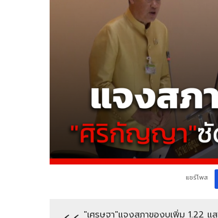
แชร์โพส
"เศรษฐา"แจงสภาของบเพิ่ม 1.22 แสนล