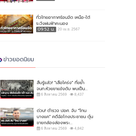
ทั่วไทยอากาศร้อนจัด เหนือ-ใต้
ระวังฝนฟ้าคะนอง
09:52 น.
20 เม.ย. 2567
ข่าวยอดนิยม
สืบรู้แล้ว! "เสือโคร่ง" ที่ขย้ำ
จนท.ห้วยขาแข้งดับ พบเป็น...
6 สิงหาคม 2569
8,437
ด่วน! ตำรวจ ปอศ. จับ "โทน
บางแค" คดีฉ้อโกงประชาชน ตุ๋น
ขายกล้องส่องพระ...
6 สิงหาคม 2569
4,842