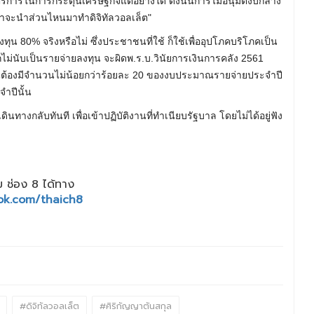
าตรการในการกระตุ้นเศรษฐกิจแต่อย่างใด ดังนั้นการไม่อนุมัติงบกลาง
้ว่าจะนำส่วนไหนมาทำดิจิทัลวอลเล็ต"
งทุน 80% จริงหรือไม่ ซึ่งประชาชนที่ใช้ ก็ใช้เพื่ออุปโภคบริโภคเป็น
ไม่นับเป็นรายจ่ายลงทุน จะผิดพ.ร.บ.วินัยการเงินการคลัง 2561
้องมีจำนวนไม่น้อยกว่าร้อยละ 20 ของงบประมาณรายจ่ายประจำปี
ำปีนั้น
ินทางกลับทันที เพื่อเข้าปฏิบัติงานที่ทำเนียบรัฐบาล โดยไม่ได้อยู่ฟัง
 ช่อง 8 ได้ทาง
ok.com/thaich8
#ดิจิทัลวอลเล็ต
#ศิริ​กัญญา​ตัน​สกุล