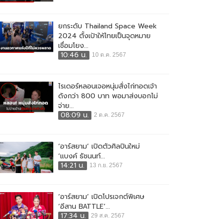
ยกระดับ Thailand Space Week
2024 ตั้งเป้าให้ไทยเป็นจุดหมาย
เชื่อมโยง...
10:46 น.
10 ต.ค. 2567
ไรเดอร์หลอนเจอหนุ่มสั่งไก่ทอดเจ้า
ดังกว่า 800 บาท พอมาส่งบอกไม่
จ่าย...
08:09 น.
2 ต.ค. 2567
‘อาร์สยาม’ เปิดตัวศิลปินใหม่
‘แบงค์ ธัชนนท์...
14:21 น.
13 ก.ย. 2567
‘อาร์สยาม’ เปิดโปรเจกต์พิเศษ
‘อีสาน BATTLE’...
17:34 น.
29 ส.ค. 2567