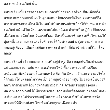
พล.ต.ท.คำรณวิทย์ นั้น
ผมขอเรียนชี้แจงว่าตลอดระยะเวลาที่มีการรณรงค์หาเสียงเลือกตั้ง
นายก อบจ.ปทุมธานี ผมในฐานะสมาชิกพรรคเพื่อไทย ผมทราบดีถึง
มารยาททางการเมือง จึงไม่เคยไปร่วมรณรงค์หาเสียงให้กับ พล.ต.ท.คำ
รณวิทย์ แม้แต่วันเดียว เพราะผมไม่เคยคิดจะทำตัวเป็นปฏิปักษ์กับพรรค
เพื่อไทย และนับตั้งแต่วันแรกที่ผมสมัครเป็นสมาชิกพรรคเพื่อไทย ผมได้
ทุ่มเททั้งแรงกายและแรงใจทำงานให้กับพรรคอย่างสุดความสามารถ
ผมต่อสู้เคียงบ่าเคียงใหล่กับพรรคและทำหน้าที่สมาชิกพรรคที่ดีมาโดย
ตลอด
ผมขอเรียนย้ำว่า ผมและครอบครัวอยู่บำรุง มีความผูกพันกันอย่างแนบ
แน่นและยาวนานกับ พล.ต.ท.คำรณวิทย์ ทั้งสองครอบครัวเปรียบ
เหมือนญาติเหมือนคนในครอบครัวเดียวกัน มีความรักและความจริงใจ
ให้กันมาโดยตลอดไม่ว่าจะเป็นยามทุกข์หรือยามสุข ไม่ว่าจะเป็นช่วงที่
ตกระกำลำบากหรือช่วงที่กลับมามีอำนาจ ครอบครัวอยู่บำรุงและ
พล.ต.ท.คำรณวิทย์ ก็ให้ความรักและความเอื้อเฟื้อต่อกันมาตลอดไม่เคย
เปลี่ยนแปลง ไม่ว่าเราจะอยู่ในสถานะใดก็ตาม ซึ่งเป็นไปตามจารีต
ประเพณีที่ดีของสังคมไทยที่คนไทยทุกคนพึงกระทำ