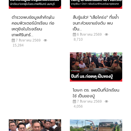
ตำรวจพบข้อมูลสำคัญใน
สืบรู้แล้ว! "เสือโคร่ง" ที่ขย้ำ
คอมพิวเตอร์นักเรียน ก่อ
จนท.ห้วยขาแข้งดับ พบ
เหตุยิงในโรงเรียน
เป็น...
เทพศิรินทร์...
6 สิงหาคม 2569
8,710
7 สิงหาคม 2569
15,284
โฆษก ตร. เผยปืนที่นักเรียน
ใช้ เป็นของปู่
7 สิงหาคม 2569
4,056