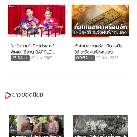
‘อาร์สยาม’ เปิดโปรเจกต์
ทั่วไทยอากาศร้อนจัด เหนือ-
พิเศษ ‘อีสาน BATTLE’...
ใต้ ระวังฝนฟ้าคะนอง
17:34 น.
09:52 น.
29 ส.ค. 2567
20 เม.ย. 2567
ข่าวยอดนิยม