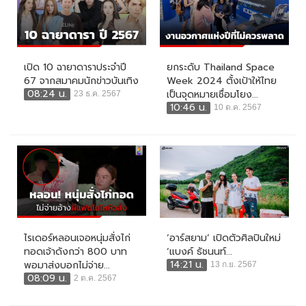
เปิด 10 ฉายาดาราประจำปี
ยกระดับ Thailand Space
67 จากสมาคมนักข่าวบันเทิง
Week 2024 ตั้งเป้าให้ไทย
08:24 น.
เป็นจุดหมายเชื่อมโยง...
23 ธ.ค. 2567
10:46 น.
10 ต.ค. 2567
ไรเดอร์หลอนเจอหนุ่มสั่งไก่
‘อาร์สยาม’ เปิดตัวศิลปินใหม่
ทอดเจ้าดังกว่า 800 บาท
‘แบงค์ ธัชนนท์...
14:21 น.
พอมาส่งบอกไม่จ่าย...
13 ก.ย. 2567
08:09 น.
2 ต.ค. 2567