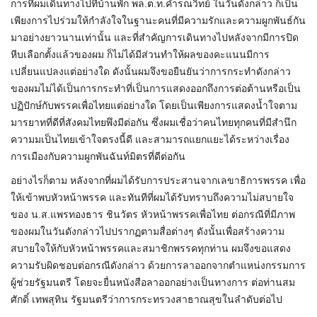
การที่ผมเดินทางไปที่บ้านพัก พล.ต.ท.คำรณวิทย์ ในวันดังกล่าว ก็เป็น
เพียงการไปร่วมให้กำลังใจในฐานะคนที่มีความรักและความผูกพันธ์กัน
มาอย่างยาวนานเท่านั้น และที่สำคัญการเดินทางไปหลังจากมีการปิด
หีบเลือกตั้งแล้วของผม ก็ไม่ได้มีส่วนทำให้ผลของคะแนนมีการ
เปลี่ยนแปลงแต่อย่างใด ดังนั้นผมจึงขอยืนยันว่าการกระทำดังกล่าว
ของผมไม่ได้เป็นการกระทำที่เป็นการแสดงออกถึงการต่อต้านหรือเป็น
ปฏิปักษ์กับพรรคเพื่อไทยแต่อย่างใด โดยเป็นเพียงการแสดงน้ำใจตาม
มารยาทที่ดีที่สังคมไทยพึงมีต่อกัน ซึ่งผมเชื่อว่าคนไทยทุกคนที่มีสำนึก
ความมเป็นไทยเข้าใจตรงนี้ดี และสามารถแยกแยะได้ระหว่างเรื่อง
การเมืองกับความผูกพันฉันท์มิตรที่ดีต่อกัน
อย่างไรก็ตาม หลังจากที่ผมได้รับการประสานจากเลขาธิการพรรค เพื่อ
ให้เข้าพบหัวหน้าพรรค และทันทีที่ผมได้รับทราบถึงความไม่สบายใจ
ของ น.ส.แพรทองธาร ชินวัตร หัวหน้าพรรคเพื่อไทย ต่อกรณีที่มีภาพ
ของผมในวันดังกล่าวไปปรากฏตามสื่อต่างๆ ดังนั้นเพื่อสร้างความ
สบายใจให้กับหัวหน้าพรรคและสมาชิกพรรคทุกท่าน ผมจึงขอแสดง
ความรับผิดชอบต่อกรณีดังกล่าว ด้วยการลาออกจากตำแหน่งกรรมการ
ผู้ช่วยรัฐมนตรี โดยจะยื่นหนังสือลาออกอย่างเป็นทางการ ต่อท่านสม
ศักดิ์ เทพสุทิน รัฐมนตรีว่าการกระทรวงสาธาณสุขในลำดับต่อไป