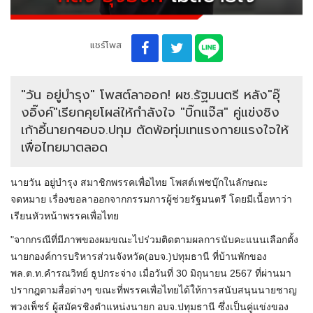
แชร์โพส
"วัน อยู่บำรุง" โพสต์ลาออก! ผช.รัฐมนตรี หลัง"อุ๊
งอิ๊งค์"เรียกคุยโผล่ให้กำลังใจ "บิ๊กแจ๊ส" คู่แข่งชิง
เก้าอี้นายกฯอบจ.ปทุม ตัดพ้อทุ่มเทแรงกายแรงใจให้
เพื่อไทยมาตลอด
นายวัน อยู่บำรุง สมาชิกพรรคเพื่อไทย โพสต์เฟซบุ๊กในลักษณะ
จดหมาย เรื่องขอลาออกจากกรรมการผู้ช่วยรัฐมนตรี โดยมีเนื้อหาว่า
เรียนหัวหน้าพรรคเพื่อไทย
"จากกรณีที่มีภาพของผมขณะไปร่วมติดตามผลการนับคะแนนเลือกตั้ง
นายกองค์การบริหารส่วนจังหวัด(อบจ.)ปทุมธานี ที่บ้านพักของ
พล.ต.ท.คำรณวิทย์ ธูปกระจ่าง เมื่อวันที่ 30 มิถุนายน 2567 ที่ผ่านมา
ปรากฎตามสื่อต่างๆ ขณะที่พรรคเพื่อไทยได้ให้การสนับสนุนนายชาญ
พวงเพ็ชร์ ผู้สมัครชิงตำแหน่งนายก อบจ.ปทุมธานี ซึ่งเป็นคู่แข่งของ