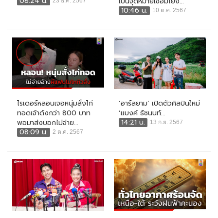
08:24 น.
เป็นจุดหมายเชื่อมโยง...
23 ธ.ค. 2567
10:46 น.
10 ต.ค. 2567
ไรเดอร์หลอนเจอหนุ่มสั่งไก่
‘อาร์สยาม’ เปิดตัวศิลปินใหม่
ทอดเจ้าดังกว่า 800 บาท
‘แบงค์ ธัชนนท์...
14:21 น.
พอมาส่งบอกไม่จ่าย...
13 ก.ย. 2567
08:09 น.
2 ต.ค. 2567