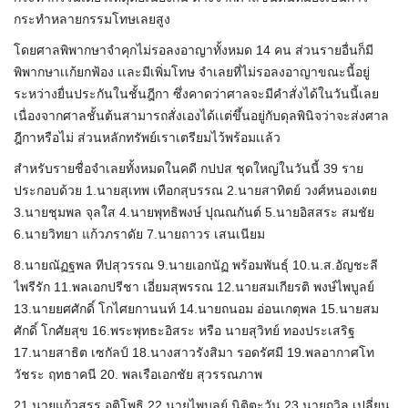
กระทำหลายกรรมโทษเลยสูง
โดยศาลพิพากษาจำคุกไม่รอลงอาญาทั้งหมด 14 คน ส่วนรายอื่นก็มี
พิพากษาเเก้ยกฟ้อง เเละมีเพิ่มโทษ จำเลยที่ไม่รอลงอาญาขณะนี้อยู่
ระหว่างยื่นประกันในชั้นฎีกา ซึ่งคาดว่าศาลจะมีคำสั่งได้ในวันนี้เลย
เนื่องจากศาลชั้นต้นสามารถสั่งเองได้เเต่ขึ้นอยู่กับดุลพินิจว่าจะส่งศาล
ฎีกาหรือไม่ ส่วนหลักทรัพย์เราเตรียมไว้พร้อมเเล้ว
สำหรับรายชื่อจำเลยทั้งหมดในคดี กปปส ชุดใหญ่ในวันนี้ 39 ราย
ประกอบด้วย 1.นายสุเทพ เทือกสุบรรณ 2.นายสาทิตย์ วงศ์หนองเตย
3.นายชุมพล จุลใส 4.นายพุทธิพงษ์ ปุณณกันต์ 5.นายอิสสระ สมชัย
6.นายวิทยา แก้วภราดัย 7.นายถาวร เสนเนียม
8.นายณัฏฐพล ทีปสุวรรณ 9.นายเอกนัฏ พร้อมพันธุ์ 10.น.ส.อัญชะลี
ไพรีรัก 11.พลเอกปรีชา เอี่ยมสุพรรณ 12.นายสมเกียรติ พงษ์ไพบูลย์
13.นายยศศักดิ์ โกไศยกานนท์ 14.นายถนอม อ่อนเกตุพล 15.นายสม
ศักดิ์ โกศัยสุข 16.พระพุทธะอิสระ หรือ นายสุวิทย์ ทองประเสริฐ
17.นายสาธิต เซกัลป์ 18.นางสาวรังสิมา รอดรัศมี 19.พลอากาศโท
วัชระ ฤทธาคนี 20. พลเรือเอกชัย สุวรรณภาพ
21.นายแก้วสรร อติโพธิ 22.นายไพบูลย์ นิติตะวัน 23.นายถวิล เปลี่ยน