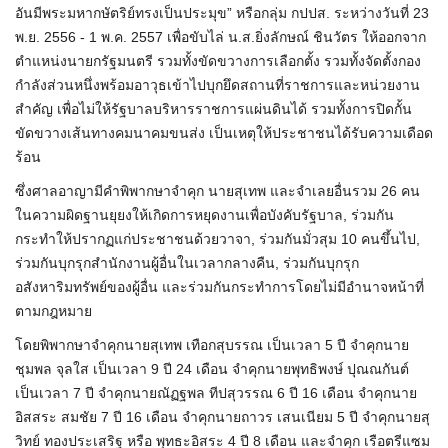
อันมีพระมหากษัตริย์ทรงเป็นประมุข” หรือกลุ่ม กปปส. ระหว่างวันที่ 23
พ.ย. 2556 - 1 พ.ค. 2557 เพื่อขับไล่ น.ส.ยิ่งลักษณ์ ชินวัตร ให้ออกจาก
ตำแหน่งนายกรัฐมนตรี รวมทั้งขัดขวางการเลือกตั้ง รวมทั้งจัดตั้งกอง
กำลังส่วนหนึ่งพร้อมอาวุธเข้าไปบุกยึดสถานที่ราชการและหน่วยงาน
สำคัญ เพื่อไม่ให้รัฐบาลบริหารราชการแผ่นดินได้ รวมทั้งการปิดกั้น
ขัดขวางเส้นทางคมนาคมขนส่ง เป็นเหตุให้ประชาชนได้รับความเดือด
ร้อน
ซึ่งศาลอาญามีคำพิพากษาจำคุก นายสุเทพ และจำเลยอื่นรวม 26 คน
ในความผิดฐานยุยงให้เกิดการหยุดงานเพื่อบังคับรัฐบาล, ร่วมกัน
กระทำให้ปรากฏแก่ประชาชนด้วยวาจา, ร่วมกันมั่วสุม 10 คนขึ้นไป,
ร่วมกันบุกรุกสำนักงานผู้อื่นในเวลากลางคืน, ร่วมกันบุกรุก
อสังหาริมทรัพย์ของผู้อื่น และร่วมกันกระทำการโดยไม่มีอำนาจหน้าที่
ตามกฎหมาย
โดยพิพากษาจำคุกนายสุเทพ เทือกสุบรรณ เป็นเวลา 5 ปี จำคุกนาย
ชุมพล จุลใส เป็นเวลา 9 ปี 24 เดือน จำคุกนายพุทธิพงษ์ ปุณณกันต์
เป็นเวลา 7 ปี จำคุกนายณัฏฐพล ทีปสุวรรณ 6 ปี 16 เดือน จำคุกนาย
อิสสระ สมชัย 7 ปี 16 เดือน จำคุกนายถาวร เสนเนียม 5 ปี จำคุกนายสุ
วิทย์ ทองประเสริฐ หรือ พุทธะอิสระ 4 ปี 8 เดือน และจำคุก เรือตรีแซม