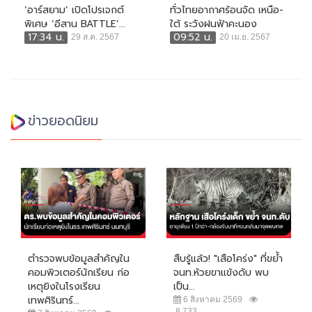
‘อาร์สยาม’ เปิดโปรเจกต์
ทั่วไทยอากาศร้อนจัด เหนือ-
พิเศษ ‘อีสาน BATTLE’...
ใต้ ระวังฝนฟ้าคะนอง
17:34 น.
09:52 น.
29 ส.ค. 2567
20 เม.ย. 2567
ข่าวยอดนิยม
ตำรวจพบข้อมูลสำคัญใน
สืบรู้แล้ว! "เสือโคร่ง" ที่ขย้ำ
คอมพิวเตอร์นักเรียน ก่อ
จนท.ห้วยขาแข้งดับ พบ
เหตุยิงในโรงเรียน
เป็น...
เทพศิรินทร์...
6 สิงหาคม 2569
8,733