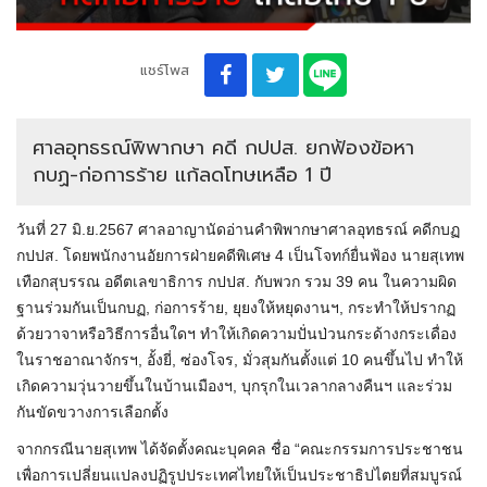
แชร์โพส
ศาลอุทธรณ์พิพากษา คดี กปปส. ยกฟ้องข้อหา
กบฏ-ก่อการร้าย เเก้ลดโทษเหลือ 1 ปี
วันที่ 27 มิ.ย.2567 ศาลอาญานัดอ่านคำพิพากษาศาลอุทธรณ์ คดีกบฏ
กปปส. โดยพนักงานอัยการฝ่ายคดีพิเศษ 4 เป็นโจทก์ยื่นฟ้อง นายสุเทพ
เทือกสุบรรณ อดีตเลขาธิการ กปปส. กับพวก รวม 39 คน ในความผิด
ฐานร่วมกันเป็นกบฏ, ก่อการร้าย, ยุยงให้หยุดงานฯ, กระทำให้ปรากฏ
ด้วยวาจาหรือวิธีการอื่นใดฯ ทำให้เกิดความปั่นป่วนกระด้างกระเดื่อง
ในราชอาณาจักรฯ, อั้งยี่, ซ่องโจร, มั่วสุมกันตั้งแต่ 10 คนขึ้นไป ทำให้
เกิดความวุ่นวายขึ้นในบ้านเมืองฯ, บุกรุกในเวลากลางคืนฯ และร่วม
กันขัดขวางการเลือกตั้ง
จากกรณีนายสุเทพ ได้จัดตั้งคณะบุคคล ชื่อ “คณะกรรมการประชาชน
เพื่อการเปลี่ยนแปลงปฏิรูปประเทศไทยให้เป็นประชาธิปไตยที่สมบูรณ์