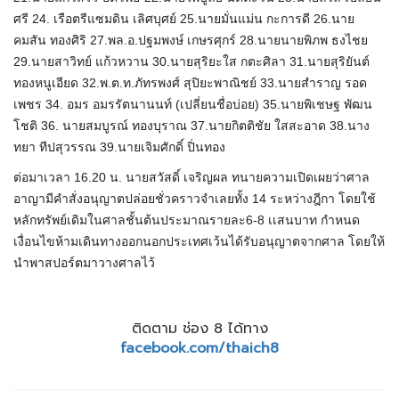
ศรี 24. เรือตรีแซมดิน เลิศบุศย์ 25.นายมั่นแม่น กะการดี 26.นาย
คมสัน ทองศิริ 27.พล.อ.ปฐมพงษ์ เกษรศุกร์ 28.นายนายพิภพ ธงไชย
29.นายสาวิทย์ แก้วหวาน 30.นายสุริยะใส กตะศิลา 31.นายสุริยันต์
ทองหนูเอียด 32.พ.ต.ท.ภัทรพงศ์ สุปิยะพาณิชย์ 33.นายสำราญ รอด
เพชร 34. อมร อมรรัตนานนท์ (เปลี่ยนชื่อบ่อย) 35.นายพิเชษฐ พัฒน
โชติ 36. นายสมบูรณ์ ทองบุราณ 37.นายกิตติชัย ใสสะอาด 38.นาง
ทยา ทีปสุวรรณ 39.นายเจิมศักดิ์ ปิ่นทอง
ต่อมาเวลา 16.20 น. นายสวัสดิ์ เจริญผล ทนายความเปิดเผยว่าศาล
อาญามีคำสั่งอนุญาตปล่อยชั่วคราวจำเลยทั้ง 14 ระหว่างฎีกา โดยใช้
หลักทรัพย์เดิมในศาลชั้นต้นประมาณรายละ6-8 เเสนบาท กำหนด
เงื่อนไขห้ามเดินทางออกนอกประเทศเว้นได้รับอนุญาตจากศาล โดยให้
นำพาสปอร์ตมาวางศาลไว้
ติดตาม ช่อง 8 ได้ทาง
facebook.com/thaich8