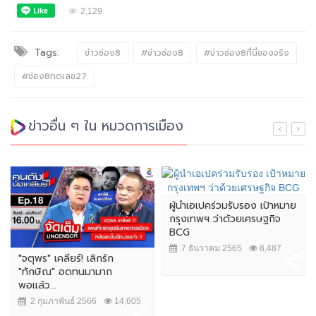
2,129
Tags:
ข่าวช่อง8
#ข่าวช่อง8
#ข่าวช่อง8ที่นี่ของจริง
#ช่อง8กดเลข27
ข่าวอื่น ๆ ใน หมวดการเมือง
ผู้นำเอเปคร่วมรับรอง เป้าหมาย
กรุงเทพฯ ว่าด้วยเศรษฐกิจ
BCG
7 ธันวาคม 2565
8,487
"จตุพร" เคลียร์! เลิกรัก
"ทักษิณ" อดทนมามาก
พอแล้ว...
2 กุมภาพันธ์ 2566
14,605