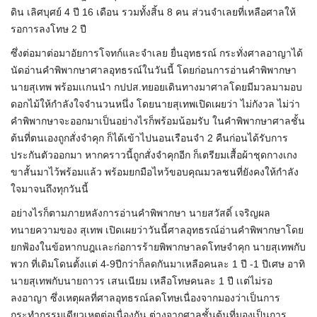
ดิน เลิศบุศย์ 4 ปี 16 เดือน รวมทั้งสิ้น 8 คน ส่วนจำเลยที่เหลือศาลให้
รอการลงโทษ 2 ปี
ซึ่งต่อมาต่อมาอัยการโจทก์และจำเลย ยื่นอุทธรณ์ กระทั่งศาลอาญาได้
นัดอ่านคำพิพากษาศาลอุทธรณ์ในวันนี้ โดยก่อนการอ่านคำพิพากษา
นายสุเทพ พร้อมเเกนนำ กปปส.ทยอยเดินทางมาศาลโดยมีมวลมามอบ
ดอกไม้ให้กำลังใจจำนวนหนึ่ง โดยนายสุเทพเปิดเผยว่า ไม่กังวล ไม่ว่า
คำพิพากษาจะออกมาเป็นอย่างไรก็พร้อมน้อมรับ ในคำพิพากษาศาลชั้น
ต้นที่ตนเองถูกสั่งจำคุก ก็ได้เข้าไปนอนเรือนจำ 2 คืนก่อนได้รับการ
ประกันตัวออกมา หากคราวนี้ถูกสั่งจำคุกอีก ก็เตรียมเสื้อผ้าชุดกางเกง
ขาสั้นมาไว้พร้อมแล้ว พร้อมยกมือไหว้ขอบคุณมวลชนที่ยังคงให้กำลัง
ใจมาจนถึงทุกวันนี้
อย่างไรก็ตามภายหลังการอ่านคำพิพากษา นายสวัสดิ์ เจริญผล
ทนายความของ สุเทพ เปิดเผยว่าวันนี้ศาลอุทธรณ์อ่านคำพิพากษาโดย
ยกฟ้องในข้อหากบฎเเละก่อการร้ายพิพากษาลดโทษจำคุก นายสุเทพกับ
พวก ที่เดิมโดนตั้งเเต่ 4-9ปีกว่าก็ลดกันมาเหลือคนละ 1 ปี -1 ปีเศษ อาทิ
นายสุเทพกับนายถาวร เสนเนียม เหลือโทษคนละ 1 ปี เเต่ไม่รอ
ลงอาญา ซึ่งเหตุผลที่ศาลอุทธรณ์ลดโทษเนื่องจากมองว่าเป็นการ
กระทำกรรมเดียวเหตุต่อเนื่องกัน ต่างจากศาลชั้นต้นที่มองเป็นการ