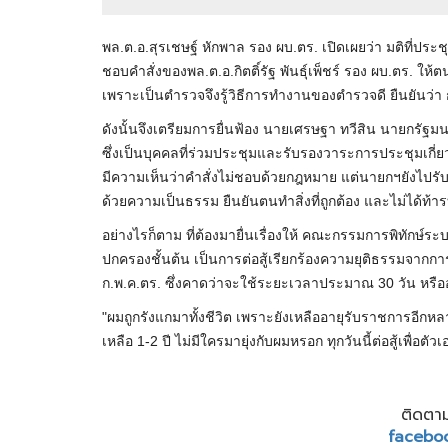
พล.ต.อ.สุรเชษฐ์ หักพาล รอง ผบ.ตร. เปิดเผยว่า มติที่ปร
ชอบคำสั่งของพล.ต.อ.กิตติ์รัฐ พันธุ์เพ็ชร์ รอง ผบ.ตร. ให
เพราะเป็นตำรวจจึงรู้วิธีการทำงานของตำรวจดี ยืนยันว่า
ดังนั้นจึงเตรียมการยื่นฟ้อง นายเศรษฐา ทวีสิน นายก
ซึ่งเป็นบุคคลที่ร่วมประชุมและรับรองวาระการประชุมเกี่
มีความเห็นว่าคำสั่งไม่ชอบด้วยกฎหมาย แต่นายกฯยังไปรับรอ
ด้วยความเป็นธรรม ยืนยันตนทำสิ่งที่ถูกต้อง และไม่ได้
อย่างไรก็ตาม ที่ต้องมายื่นเรื่องให้ คณะกรรมการพิทักษ์
ปกครองชั้นต้น เป็นการต่อสู้เรียกร้องความยุติธรรมจากการถ
ก.พ.ค.ตร. ซึ่งคาดว่าจะใช้ระยะเวลาประมาณ 30 วัน หร
"ผมถูกรังแกมาทั้งชีวิต เพราะยังเหลืออายุรับราชการอีกหลาย
เหลือ 1-2 ปี ไม่มีใครมายุ่งกับผมหรอก ทุกวันนี้ต่อสู้เพื่อตัว
ติดตาม
facebo