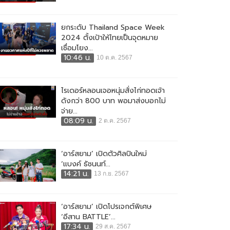
ยกระดับ Thailand Space Week
2024 ตั้งเป้าให้ไทยเป็นจุดหมาย
เชื่อมโยง...
10:46 น.
10 ต.ค. 2567
ไรเดอร์หลอนเจอหนุ่มสั่งไก่ทอดเจ้า
ดังกว่า 800 บาท พอมาส่งบอกไม่
จ่าย...
08:09 น.
2 ต.ค. 2567
‘อาร์สยาม’ เปิดตัวศิลปินใหม่
‘แบงค์ ธัชนนท์...
14:21 น.
13 ก.ย. 2567
‘อาร์สยาม’ เปิดโปรเจกต์พิเศษ
‘อีสาน BATTLE’...
17:34 น.
29 ส.ค. 2567