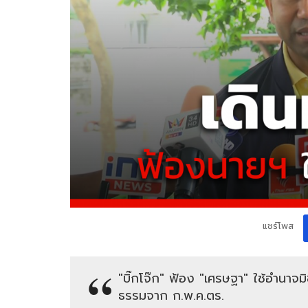
แชร์โพส
"บิ๊กโจ๊ก" ฟ้อง "เศรษฐา" ใช้อำนาจม
ธรรมจาก ก.พ.ค.ตร.