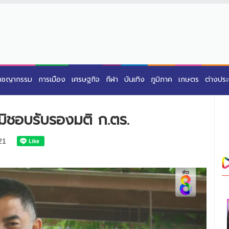
าชญากรรม
การเมือง
เศรษฐกิจ
กีฬา
บันเทิง
ภูมิภาค
เกษตร
ต่างปร
นาจมิชอบรับรองมติ ก.ตร.
21