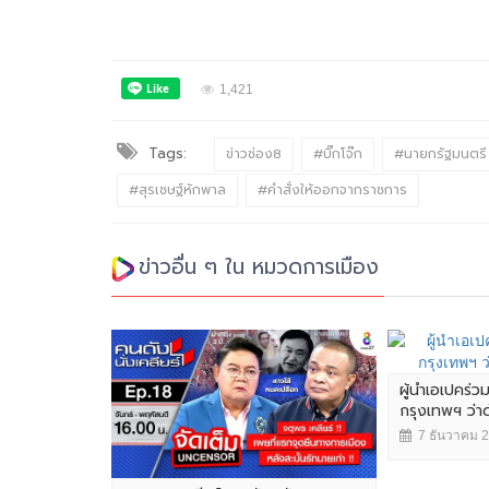
1,421
Tags:
ข่าวช่อง8
#บิ๊กโจ๊ก
#นายกรัฐมนตรี
#สุรเชษฐ์หักพาล
#คำสั่งให้ออกจากราชการ
ข่าวอื่น ๆ ใน หมวดการเมือง
ผู้นำเอเปคร่ว
กรุงเทพฯ ว่
7 ธันวาคม 