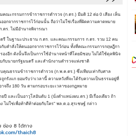
ะชุมคณะกรรมการข้าราชการตำรวจ (ก.ตร.) มีมติ 12 ต่อ 0 เสียง เห็น
้ตนออกจากราชการไว้ก่อนนั้น ถือว่าไม่ใช่เรื่องที่ผิดความคาดหมาย
 ก.ตร. ไม่มีอำนาจพิจารณา
รัฐมนตรี ในฐานะประธาน ก.ตร. และคณะกรรมการ ก.ตร. รวม 12 คน
ยวกับคำสั่งให้ตนออกจากราชการไว้ก่อน ทั้งที่คณะกรรมการกฤษฎีกา
งอีก ดังนั้นจึงเป็นการใช้อำนาจหน้าที่โดยมิชอบ ไม่ได้ใช้ดุลพินิจ
ท้ารบกับนายกรัฐมนตรี และสำนักงานตำรวจแห่งชาติ
ระบบคุณธรรมข้าราชการตำรวจ (ก.พ.ค.ตร.) ซึ่งเทียบเท่ากับศาล
ูกรังแก ยอมรับว่าเวลานี้ ความหวังที่จะได้รับความเป็นธรรมอยู่ที่
ืออาจถึง 180 วัน ตามกรอบระยะเวลาของกฎหมาย
ปี และเป็นอาวุโสอันดับ 1 (นั่งตำแหน่งผบ.ตร.) มีเรื่องเดียว ถ้า
เอง ไม่ใช่เพื่อท้าตีท้าต่อยกับใคร" พล.ต.อ.สุรเชษฐ์ กล่าว
 ช่อง 8 ได้ทาง
ok.com/thaich8