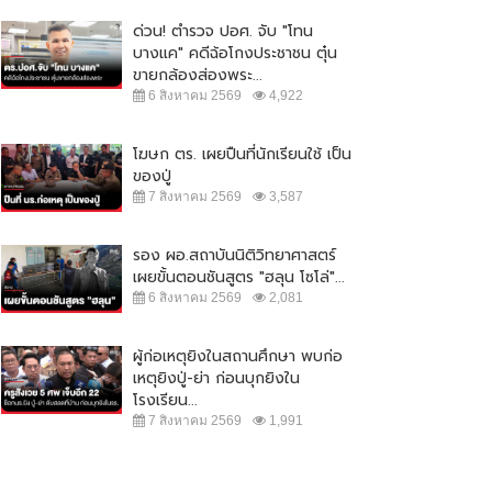
ด่วน! ตำรวจ ปอศ. จับ "โทน
บางแค" คดีฉ้อโกงประชาชน ตุ๋น
ขายกล้องส่องพระ...
6 สิงหาคม 2569
4,922
โฆษก ตร. เผยปืนที่นักเรียนใช้ เป็น
ของปู่
7 สิงหาคม 2569
3,587
รอง ผอ.สถาบันนิติวิทยาศาสตร์
เผยขั้นตอนชันสูตร "ฮลุน โซโล่"...
6 สิงหาคม 2569
2,081
ผู้ก่อเหตุยิงในสถานศึกษา พบก่อ
เหตุยิงปู่-ย่า ก่อนบุกยิงใน
ปชป.-ภูมิใจไทย ยังไม่จบ !! ซัดกัน
"จตุพร" ปลุกมวลชน ออกมาชุมนุม
โรงเรียน...
ปม ร่าง พรบ.กัญชา
ใหญ่ 23 ส.ค. เคานต์ดาวน์ ไล่...
7 สิงหาคม 2569
1,991
5 กันยายน 2565
11,138
21 สิงหาคม 2565
20,630