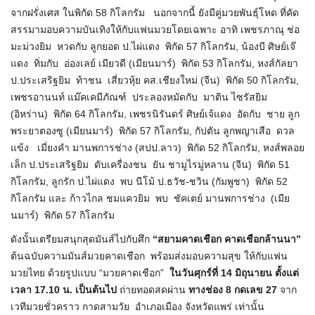
จากฝรั่งเศส ในพิกัด 58 กิโลกรัม นอกจากนี้ ยังมีคู่มวยพันธุ์โหด ที่คัด
สรรมามอบความบันเทิงให้กับแฟนมวยโดยเฉพาะ อาทิ เพชรภาณุ ช่อ
มะม่วงยิม หวดกับ ลูกยอด ป.ไผ่แดง พิกัด 57 กิโลกรัม, น้องบี ศิษย์เจ๊
แดง ทิ่มกับ อ่องเลย์ เมียวดี (เมียนมาร์) พิกัด 53 กิโลกรัม, หงส์กัลยา
ป.ประเสริฐยิม ท้าชน เสี่ยวหุ้ย คส.เชียงใหม่ (จีน) พิกัด 50 กิโลกรัม,
เพชรอานนท์ แม๊คเคมีภัณฑ์ ประลองหมัดกับ มาติน ไซรัสยิม
(อิหร่าน) พิกัด 64 กิโลกรัม, เพชรนิรันดร์ ศิษย์เจ้แดง อัดกับ ชาย ลูก
พระยาตองซู (เมียนมาร์) พิกัด 57 กิโลกรัม, กัปตัน ลูกพญาเสือ ดวล
แข้ง เมี่ยงคำ มานพการช่าง (สปป.ลาว) พิกัด 52 กิโลกรัม, หงส์พลอย
เล็ก ป.ประเสริฐยิม ดับเครื่องชน ยัน ชามูไรมู่หลาน (จีน) พิกัด 51
กิโลกรัม, ลูกรัก ป.ไผ่แดง พบ นีโม้ ป.ธวัช-ชวิน (กัมพูชา) พิกัด 52
กิโลกรัม และ ก้าวไกล ชมแควยิม พบ ชัคเตย์ มานพการช่าง (เมีย
นมาร์) พิกัด 57 กิโลกรัม
ดังนั้นเตรียมสนุกสุดมันส์ไปกับศึก
“สยามคาดเชือก คาดเชือกล้านนา”
ต้นฉบับความมันส์มวยคาดเชือก พร้อมส่งมอบความสุข ให้กับแฟน
มวยไทย ด้วยรูปแบบ “มวยคาดเชือก”
ในวันศุกร์ที่ 14 มิถุนายน ตั้งแต่
เวลา 17.10 น. เป็นต้นไป
ถ่ายทอดสดผ่าน
ทางช่อง 8
กดเลข 27
จาก
เวทีมวยชั่วคราว กาดสามวัย อำเภอเมือง จังหวัดแพร่ เท่านั้น