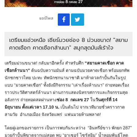
แชร์โพส
เตรียมแอ่วเหนือ เชียร์มวยช่อง 8 ม่วนขนาด! "สยาม
คาดเชือก คาดเชือกล้านนา" สนุกสุดมันส์เร้าใจ
เตรียมม่วนขนาด! กลับมาอีกครั้ง สำหรับศึก
“สยามคาดเชือก คาด
เชือกล้านนา”
ต้นฉบับความมันส์ ตามฉบับมวยคาดเชือก พร้อมยกทัพ
นักชกชาวไทย ปะทะ ทัพนักชกนานาชาติ มาท้าดวลกำปั้นกันในรูป
แบบ “มวยคาดเชือก” ทั้งยังมีกิจกรรม “เล่าเรื่องล้านนา” ถ่ายทอดเรื่อง
ราวประวัติศาสตร์ล้านนา ผ่านการแสดงนิทรรศการและกิจกรรมสุด
อลังการ ถ่ายทอดสดผ่านทาง
ช่อง 8
กดเลข 27
ใน
วันศุกร์ที่ 14
มิถุนายน ตั้งแต่เวลา 17.10 น.
เป็นต้นไป จากเวทีมวยชั่วคราวกาด
สามวัย อำเภอเมือง จังหวัดแพร่ แฟนมวยห้ามพลาด!
โดยคู่เอกของรายการ เป็นการพบกันระหว่าง “อินทรีย์ขาว พักยก 287”
มวยกำปั้นพิฆาตจากแม่สอด พบ “ยาเซอร์ ไซรัสยิม” น้ำหอมพันธุ์โหด