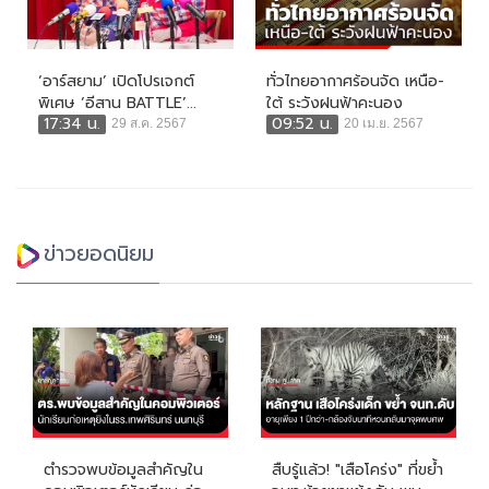
‘อาร์สยาม’ เปิดโปรเจกต์
ทั่วไทยอากาศร้อนจัด เหนือ-
พิเศษ ‘อีสาน BATTLE’...
ใต้ ระวังฝนฟ้าคะนอง
17:34 น.
09:52 น.
29 ส.ค. 2567
20 เม.ย. 2567
ข่าวยอดนิยม
ตำรวจพบข้อมูลสำคัญใน
สืบรู้แล้ว! "เสือโคร่ง" ที่ขย้ำ