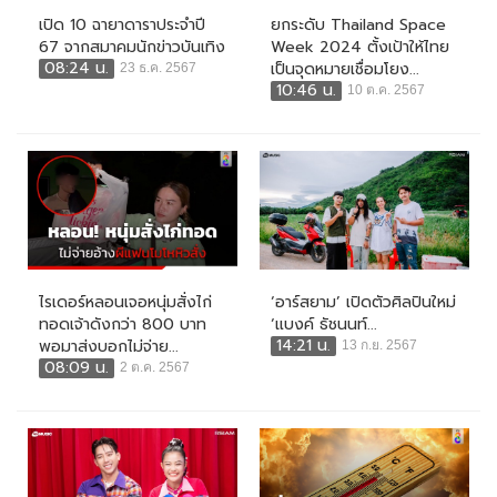
เปิด 10 ฉายาดาราประจำปี
ยกระดับ Thailand Space
67 จากสมาคมนักข่าวบันเทิง
Week 2024 ตั้งเป้าให้ไทย
08:24 น.
เป็นจุดหมายเชื่อมโยง...
23 ธ.ค. 2567
10:46 น.
10 ต.ค. 2567
ไรเดอร์หลอนเจอหนุ่มสั่งไก่
‘อาร์สยาม’ เปิดตัวศิลปินใหม่
ทอดเจ้าดังกว่า 800 บาท
‘แบงค์ ธัชนนท์...
14:21 น.
พอมาส่งบอกไม่จ่าย...
13 ก.ย. 2567
08:09 น.
2 ต.ค. 2567