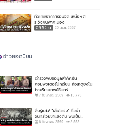
ทั่วไทยอากาศร้อนจัด เหนือ-ใต้
ระวังฝนฟ้าคะนอง
09:52 น.
20 เม.ย. 2567
ข่าวยอดนิยม
ตำรวจพบข้อมูลสำคัญใน
คอมพิวเตอร์นักเรียน ก่อเหตุยิงใน
โรงเรียนเทพศิรินทร์...
7 สิงหาคม 2569
13,773
สืบรู้แล้ว! "เสือโคร่ง" ที่ขย้ำ
จนท.ห้วยขาแข้งดับ พบเป็น...
6 สิงหาคม 2569
8,553