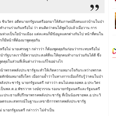
ณ ชินวัตร อดีตนายกรัฐมนตรีออกมาให้สัมภาษณ์ถึงคนแถวบ้านในป่า
านร่วมกันหรือไม่ ว่า ตนคิดว่าตนได้พูดไปแล้วเมื่อวาน การ
็นห่วงเป็นใยบ้านเมือง แต่ละคนก็มีข้อมูลแตกต่างกันไป หน้าที่ตนใน
ีหน้าที่ต้องมาพูดคุยกัน
อไม่ นายเศรษฐา กล่าวว่า ก็ต้องพูดคุยกันก่อนว่ากระทบหรือไม่
ู้นำรัฐบาลเราก็มีความประสงค์ที่จะให้ทุกคนทำงานร่วมกันได้ดี ซึ่ง
าพูดคุยในส่วนที่เห็นต่างว่าจะแก้ไขอย่างไร
วหน้าพรรคพลังประชารัฐจะทำให้เกิดความหมางใจกันระหว่างพรรค
ักษิณหมายถึงใคร เมื่อถามย้ำว่าในทางการเมืองก็รับรู้ว่าคนในป่า
ลังประชารัฐ นายกรัฐมนตรี กล่าวว่า ตนไม่เคยเจอพล.อ.ประวิตร
จะเป็นพล.ต.อ.พัชรวาท วงษ์สุวรรณ รองนายกรัฐมนตรีและรัฐมนตรี
ประธานที่ปรึกษาพรรคพลังประชารัฐ ที่เป็นน้องชายพล.อ.ประวิ
งเกษตรและสหกรณ์ในฐานะเลขาธิการพรรคพลังประชารัฐ
่ นายกรัฐมนตรี กล่าวว่า ไม่จำเป็น