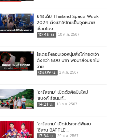
ยกระดับ Thailand Space Week
2024 ตั้งเป้าให้ไทยเป็นจุดหมาย
เชื่อมโยง...
10:46 น.
10 ต.ค. 2567
ไรเดอร์หลอนเจอหนุ่มสั่งไก่ทอดเจ้า
ดังกว่า 800 บาท พอมาส่งบอกไม่
จ่าย...
08:09 น.
2 ต.ค. 2567
‘อาร์สยาม’ เปิดตัวศิลปินใหม่
‘แบงค์ ธัชนนท์...
14:21 น.
13 ก.ย. 2567
‘อาร์สยาม’ เปิดโปรเจกต์พิเศษ
‘อีสาน BATTLE’...
17:34 น.
29 ส.ค. 2567