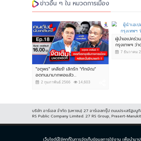
ข่าวอื่น ๆ ใน หมวดการเมือง
ผู้นำเอเปคร่ว
กรุงเทพฯ ว่
7 ธันวาคม 
"จตุพร" เคลียร์! เลิกรัก "ทักษิณ"
อดทนมามากพอแล้ว...
2 กุมภาพันธ์ 2566
14,603
บริษัท อาร์เอส จำกัด (มหาชน) 27 อาร์เอสกรุ๊ป ถนนประเสริฐมน
RS Public Company Limited. 27 RS Group, Prasert-Manuk
หน้าแรก
ละคร
ซีร
เว็บไซต์นี้ใช้คุกกี้ในการจัดเก็บข้อมูลการใช้งาน เพื่อ