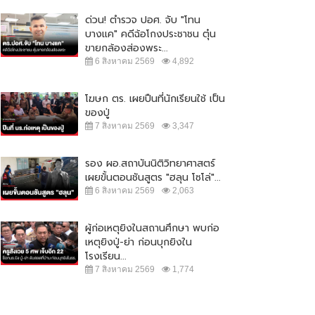
ด่วน! ตำรวจ ปอศ. จับ "โทน
บางแค" คดีฉ้อโกงประชาชน ตุ๋น
ขายกล้องส่องพระ...
6 สิงหาคม 2569
4,892
โฆษก ตร. เผยปืนที่นักเรียนใช้ เป็น
ของปู่
7 สิงหาคม 2569
3,347
รอง ผอ.สถาบันนิติวิทยาศาสตร์
เผยขั้นตอนชันสูตร "ฮลุน โซโล่"...
6 สิงหาคม 2569
2,063
ผู้ก่อเหตุยิงในสถานศึกษา พบก่อ
เหตุยิงปู่-ย่า ก่อนบุกยิงใน
โรงเรียน...
7 สิงหาคม 2569
1,774