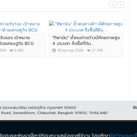
มรับรอง เป้าหมาย
"ทิพานัน" ย้ำคนต่างด้าวมีศักยภาพสูง
ศึก 
าด้วยเศรษฐกิจ BCG
4 ประเภท ถึงซื้อที่ดิน...
นัว
2565
8,483
30 ตุลาคม 2565
17,786
2
ูกิจ แขวงเสนานิคม เขตจตุจักร กรุงเทพฯ 10900
ติ
it Road, Senanikhom, Chatuchak, Bangkok 10900, THAILAND
ีส์
รายการ
ข่าว
ผังรายการ
วิดีโอย้อนหลัง
กิจกรรม
มีเ
นำมาปรับปรุงและพัฒนาเนื้อหาให้ตรงความสนใจของผู้ใช้งาน โปรดศึกษา
ข้อกำหนดและเงื