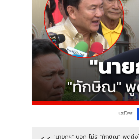
แชร์โพส
"นายกฯ" บอก ไม่รู้ "ทักษิณ" พูดถึงใ