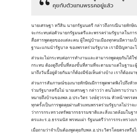
คุยกับตัวแทนพรรคอยู่แล้ว
นายเศรษฐา ทวีสิน นายกรัฐมนตรี กล่าวถึงกรณีนายทักษิ
จะกระทบต่อตัวนายกรัฐมนตรีและพรรคร่วมรัฐบาลในการทำง
สื่อสารพูดคุยของแต่ละคน ผู้ใหญ่บ้านเมืองทุกคนมีความเป
ฐานะแกนนำรัฐบาล ของพรรคร่วมรัฐบาล เรามีปัญหาอะไรก็ม
ส่วนจะไม่กระทบต่อการทำงานและสามารถพูดคุยกันได้ใช่หรื
กระทบ ต้องดูถึงขั้นที่สองขั้นที่สามที่จะตามมาแต่ในฐานะผ
มาถึงวันนี้อยู่ด้วยกันมาก็ต้องมีข้อเห็นต่างบ้าง เราก็ต้องม
ส่วนการสัมภาษณ์ของนายทักษิณมีการพูดพาดพิงไปถึงหั
ร่วมรัฐบาลหรือไม่ นายเศรษฐา กล่าวว่า ตนไม่ทราบว่านายท
หมายถึงบ้านของพล.อ.ประวิตร วงษ์สุวรรณ หัวหน้าพรรคพ
ทุกครั้งเป็นการพูดคุยผ่านตัวแทนพรรคร่วมรัฐบาลไม่ว่า
ว่าการกระทรวงทรัพยากรธรรมชาติและสิ่งแวดล้อมในฐานะ
ตรและร.อ.ธรรมนัส พรหมเผ่า รัฐมนตรีว่าการกระทรว
เมื่อถามว่าจำเป็นต้องพูดคุยกับพล.อ.ประวิตรโดยตรงหรือไม