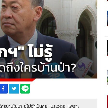
ครบ้านในป่า ชี้ไม่จำเป็นคุย "ประวิตร" เพราะ