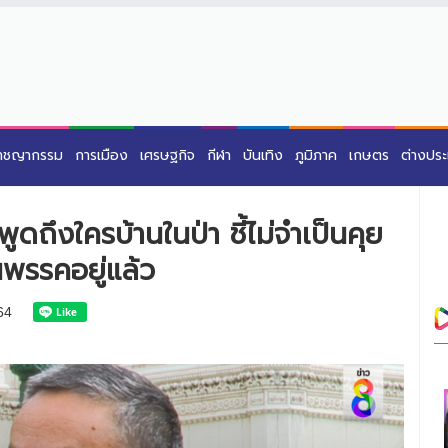
าชญากรรม
การเมือง
เศรษฐกิจ
กีฬา
บันเทิง
ภูมิภาค
เกษตร
ต่างปร
ูดถึงใครบ้านในป่า ชี้ไม่จำเป็นคุย
นพรรคอยู่แล้ว
64