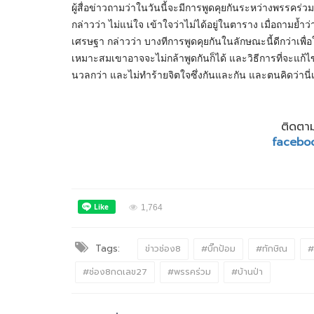
ผู้สื่อข่าวถามว่าในวันนี้จะมีการพูดคุยกันระหว่างพรรคร
กล่าวว่า ไม่แน่ใจ เข้าใจว่าไม่ได้อยู่ในตาราง เมื่อถามย
เศรษฐา กล่าวว่า บางทีการพูดคุยกันในลักษณะนี้ดีกว่าเพื่อ
เหมาะสมเขาอาจจะไม่กล้าพูดกันก็ได้ และวิธีการที่จะแก้ไ
นวลกว่า และไม่ทำร้ายจิตใจซึ่งกันและกัน และตนคิดว่านี่เ
ติดตาม
facebo
1,764
Tags:
ข่าวช่อง8
#บิ๊กป้อม
#ทักษิณ
#
#ช่อง8กดเลข27
#พรรคร่วม
#บ้านป่า