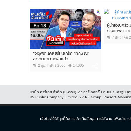
ผู้นำเอเปคร่ว
กรุงเทพฯ ว่
7 ธันวาคม 
"จตุพร" เคลียร์! เลิกรัก "ทักษิณ"
อดทนมามากพอแล้ว...
2 กุมภาพันธ์ 2566
14,605
บริษัท อาร์เอส จำกัด (มหาชน) 27 อาร์เอสกรุ๊ป ถนนประเสริฐมน
RS Public Company Limited. 27 RS Group, Prasert-Manuk
หน้าแรก
ละคร
ซีร
เว็บไซต์นี้ใช้คุกกี้ในการจัดเก็บข้อมูลการใช้งาน เพื่อ