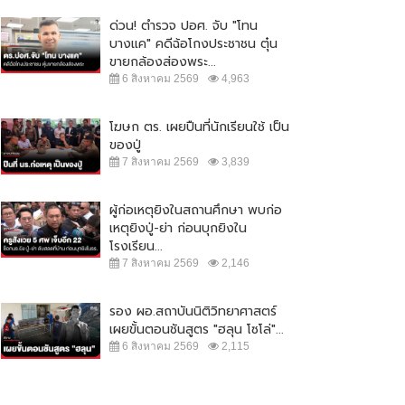
ด่วน! ตำรวจ ปอศ. จับ "โทน
บางแค" คดีฉ้อโกงประชาชน ตุ๋น
ขายกล้องส่องพระ...
6 สิงหาคม 2569
4,963
โฆษก ตร. เผยปืนที่นักเรียนใช้ เป็น
ของปู่
7 สิงหาคม 2569
3,839
ผู้ก่อเหตุยิงในสถานศึกษา พบก่อ
เหตุยิงปู่-ย่า ก่อนบุกยิงใน
โรงเรียน...
7 สิงหาคม 2569
2,146
รอง ผอ.สถาบันนิติวิทยาศาสตร์
เผยขั้นตอนชันสูตร "ฮลุน โซโล่"...
6 สิงหาคม 2569
2,115