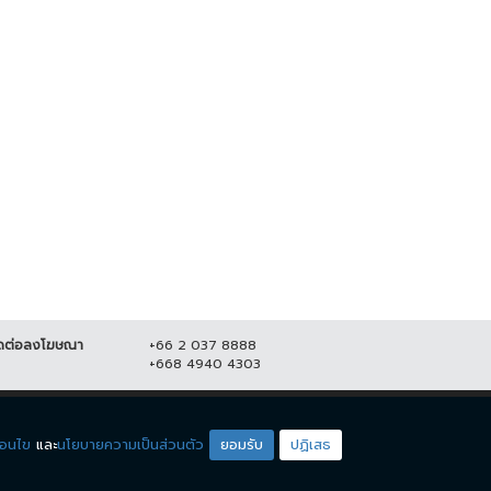
ปชป.-ภูมิใจไทย ยังไม่จบ !! ซัดกัน
"จตุพร" ปลุกมวลชน ออกมาชุมนุม
ปม ร่าง พรบ.กัญชา
ใหญ่ 23 ส.ค. เคานต์ดาวน์ ไล่...
5 กันยายน 2565
11,142
21 สิงหาคม 2565
20,633
ดต่อลงโฆษณา
+66 2 037 8888
+668 4940 4303
ดียโซน
ชมรายการสด
่อนไข
และ
นโยบายความเป็นส่วนตัว
ยอมรับ
ปฏิเสธ