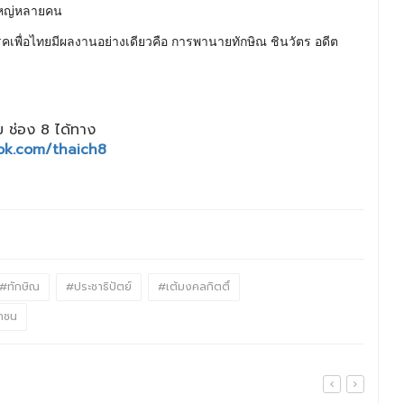
งใหญ่หลายคน
คเพื่อไทยมีผลงานอย่างเดียวคือ การพานายทักษิณ ชินวัตร อดีต
 ช่อง 8 ได้ทาง
ok.com/thaich8
#ทักษิณ
#ประชาธิปัตย์
#เต้มงคลกิตติ์
าชน