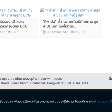
มรับรอง เป้าหมาย
"ทิพานัน" ย้ำคนต่างด้าวมีศักยภาพสูง
ศึก 
าด้วยเศรษฐกิจ BCG
4 ประเภท ถึงซื้อที่ดิน...
นัว
2565
8,486
30 ตุลาคม 2565
17,791
2
ูกิจ แขวงเสนานิคม เขตจตุจักร กรุงเทพฯ 10900
ติ
it Road, Senanikhom, Chatuchak, Bangkok 10900, THAILAND
ีส์
รายการ
ข่าว
ผังรายการ
วิดีโอย้อนหลัง
กิจกรรม
มีเ
นำมาปรับปรุงและพัฒนาเนื้อหาให้ตรงความสนใจของผู้ใช้งาน โปรดศึกษา
ข้อกำหนดและเงื