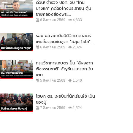
ด่วน! ตำรวจ ปอศ. จับ "โทน
บางแค" คดีฉ้อโกงประชาชน ตุ๋น
ขายกล้องส่องพระ...
6 สิงหาคม 2569
4,833
รอง ผอ.สถาบันนิติวิทยาศาสตร์
เผยขั้นตอนชันสูตร "ฮลุน โซโล่"...
6 สิงหาคม 2569
2,024
กรมวิชาการเกษตร ปั้น "สีผงจาก
พืชธรรมชาติ" อัญชัน-แครอท-ใบ
เตย...
5 สิงหาคม 2569
1,540
โฆษก ตร. เผยปืนที่นักเรียนใช้ เป็น
ของปู่
7 สิงหาคม 2569
1,524