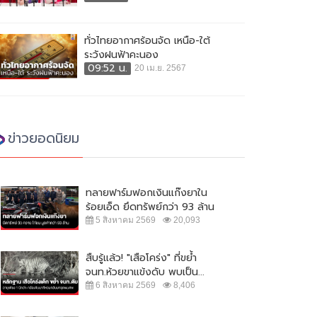
ทั่วไทยอากาศร้อนจัด เหนือ-ใต้
ระวังฝนฟ้าคะนอง
09:52 น.
20 เม.ย. 2567
ข่าวยอดนิยม
ทลายฟาร์มฟอกเงินแก๊งยาใน
ร้อยเอ็ด ยึดทรัพย์กว่า 93 ล้าน
5 สิงหาคม 2569
20,093
สืบรู้แล้ว! "เสือโคร่ง" ที่ขย้ำ
จนท.ห้วยขาแข้งดับ พบเป็น...
6 สิงหาคม 2569
8,406