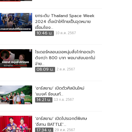
ยกระดับ Thailand Space Week
2024 ตั้งเป้าให้ไทยเป็นจุดหมาย
เชื่อมโยง...
10:46 น.
10 ต.ค. 2567
ไรเดอร์หลอนเจอหนุ่มสั่งไก่ทอดเจ้า
ดังกว่า 800 บาท พอมาส่งบอกไม่
จ่าย...
08:09 น.
2 ต.ค. 2567
‘อาร์สยาม’ เปิดตัวศิลปินใหม่
‘แบงค์ ธัชนนท์...
14:21 น.
13 ก.ย. 2567
‘อาร์สยาม’ เปิดโปรเจกต์พิเศษ
‘อีสาน BATTLE’...
17:34 น.
29 ส.ค. 2567