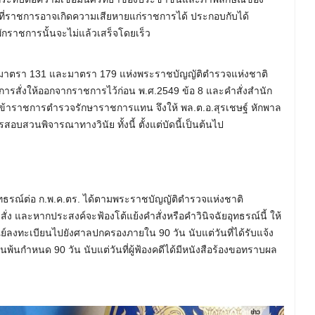
าที่ราชการอาจเกิดความเสียหายแก่ราชการได้ ประกอบกับได้
ักราชการนั้นจะไม่แล้วเสร็จโดยเร็ว
าตรา 131 และมาตรา 179 แห่งพระราชบัญญัติตำรวจแห่งชาติ
ารสั่งให้ออกจากราชการไว้ก่อน พ.ศ.2549 ข้อ 8 และคำสั่งสำนัก
ง ให้ข้าราชการตำรวจรักษาราชการแทน จึงให้ พล.ต.อ.สุรเชษฐ์ หักพาล
บสวนพิจารณาทางวินัย ทั้งนี้ ตั้งแต่บัดนี้เป็นต้นไป
ทธิอุทธรณ์ต่อ ก.พ.ค.ตร. ได้ตามพระราชบัญญัติตำรวจแห่งชาติ
ง และหากประสงค์จะฟ้องโต้แย้งคำสั่งหรือคำวินิจฉัยอุทธรณ์นี้ ให้
์ลงทะเบียนไปยังศาลปกครองภายใน 90 วัน นับแต่วันที่ได้รับแจ้ง
นพ้นกำหนด 90 วัน นับแต่วันที่ผู้ฟ้องคดีได้มีหนังสือร้องขอทราบผล