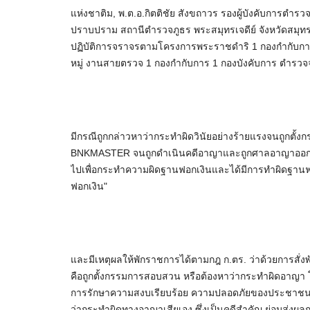
แห่งชาติม, พ.ต.อ.กิตติชัย สังขถาวร รองผู้บังคับการตำรวจ
ปราบปราม สถานีตำรวจภูธร พระสมุทรเจดีย์ จังหวัดสมุทรปร
ปฏิบัติการจราจรตามโครงการพระราชดำริ 1 กองกำกับการ 6
หมู่ งานสายตรวจ 1 กองกำกับการ 1 กองบังคับการ ตำรว
มีกรณีถูกกล่าวหาว่ากระทำผิดวินัยอย่างร้ายแรงจนถูกตั้ง
BNKMASTER จนถูกดำเนินคดีอาญาและถูกศาลอาญาออกหม
ไปเพื่อกระทำความผิดฐานฟอกเงินและได้มีการทำผิดฐานฟอก
ฟอกเงิน"
และมีเหตุผลให้พักราชการได้ตามกฎ ก.ตร. ว่าด้วยการสั่
คือถูกตั้งกรรมการสอบสวน หรือต้องหาว่ากระทำผิดอาญา
การรักษาความสงบเรียบร้อย ความปลอดภัยของประชาชน
ว่ากระทำผิดทางอาญาเสียเอง ซึ่งเป็นคดีสำคัญ ย่อมส่