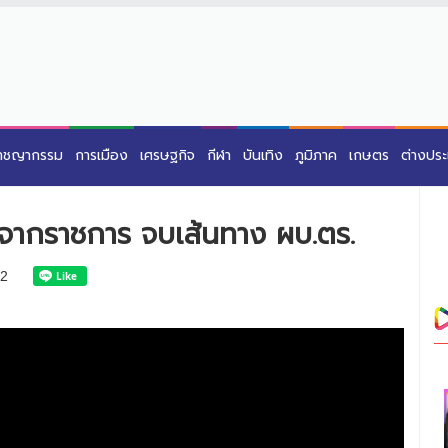
าชญากรรม
การเมือง
เศรษฐกิจ
กีฬา
บันเทิง
ภูมิภาค
เกษตร
ต่างปร
อกจากราชการ จบเส้นทาง ผบ.ตร.
2