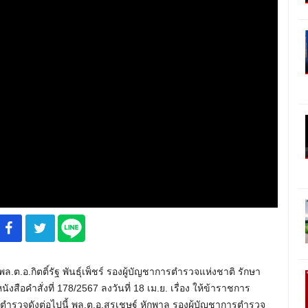
พล.ต.อ.กิตติ์รัฐ พันธุ์เพ็ชร์ รองผู้บัญชาการตำรวจแห่งชาติ รักษา
ือคำสั่งที่ 178/2567 ลงวันที่ 18 เม.ย. เรื่อง ให้ข้าราชการ
รวจดังต่อไปนี้ พล.ต.อ.สุรเชษฐ์ หักพาล รองผู้บัญชาการตำรวจ