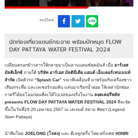
แชร์โพส
นักท่องเที่ยวแดนซ์กระจาย พร้อมปักหมุด FLOW
DAY PATTAYA WATER FESTIVAL 2024
เปลี่ยนตรอกข้าวสารให้กลายมาเป็นลานแดนซ์สุดมันส์ เมื่อ
อาร์เอส
มัลติเอ็กซ์
ภายใต้
บริษัท อาร์เอส มัลติมีเดีย แอนด์ เอ็นเตอร์เทนเมนท์
จำกัด
เปิดตัวรถ
“Splash Car”
รถเวทีเคลื่อนที่ มาพร้อมกับเครื่องซาว
เสียงกระหึ่ม และเลเซอร์รอบคัน แล่นมาเรียกน้ำย่อย ให้เหล่านักท่อง
ราตรีได้ยลโฉมก่อนที่จะได้ไปเจอของจริงในงาน
ลอตเตอรี่พลัส
presents FLOW DAY PATTAYA WATER FESTIVAL 2024
ที่จะจัด
ขึ้นในวันที่19-20 เมษายน 2567 ณ เลเจนด์ สยาม พัทยา (Legend
Siam Pattaya)
นำทีมโดย
JOELONG (โจล่ง)
และ ดีเจลูกครึ่ง ไทย-ฝรั่งเศส
H3NRI