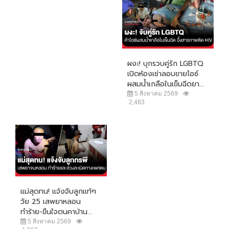
ผงะ! บุกรวบคู่รัก LGBTQ
เปิดห้องเช่าลอบขายไอซ์
ผสมน้ำเกลือในเข็มฉีดยา...
5 สิงหาคม 2569
2,483
แม่สุดทน! แจ้งจับลูกแท้ๆ
วัย 25 เสพยาหลอน
ทำร้าย-ขืนใจตนคาบ้าน...
5 สิงหาคม 2569