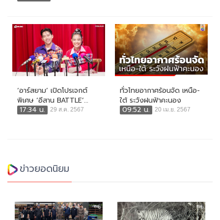
‘อาร์สยาม’ เปิดโปรเจกต์
ทั่วไทยอากาศร้อนจัด เหนือ-
พิเศษ ‘อีสาน BATTLE’...
ใต้ ระวังฝนฟ้าคะนอง
17:34 น.
09:52 น.
29 ส.ค. 2567
20 เม.ย. 2567
ข่าวยอดนิยม