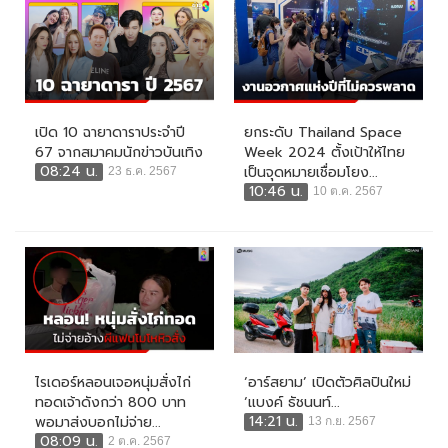
เปิด 10 ฉายาดาราประจำปี
ยกระดับ Thailand Space
67 จากสมาคมนักข่าวบันเทิง
Week 2024 ตั้งเป้าให้ไทย
08:24 น.
เป็นจุดหมายเชื่อมโยง...
23 ธ.ค. 2567
10:46 น.
10 ต.ค. 2567
ไรเดอร์หลอนเจอหนุ่มสั่งไก่
‘อาร์สยาม’ เปิดตัวศิลปินใหม่
ทอดเจ้าดังกว่า 800 บาท
‘แบงค์ ธัชนนท์...
14:21 น.
พอมาส่งบอกไม่จ่าย...
13 ก.ย. 2567
08:09 น.
2 ต.ค. 2567