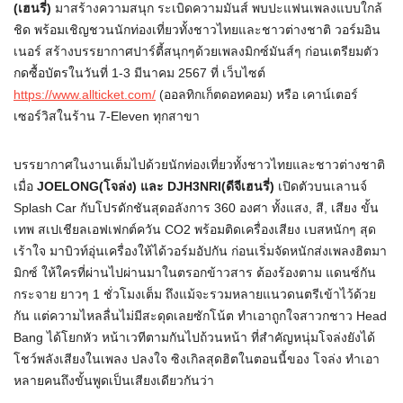
(เฮนรี่)
มาสร้างความสนุก ระเบิดความมันส์ พบปะแฟนเพลงแบบใกล้
ชิด พร้อมเชิญชวนนักท่องเที่ยวทั้งชาวไทยและชาวต่างชาติ วอร์มอิน
เนอร์ สร้างบรรยากาศปาร์ตี้สนุกๆด้วยเพลงมิกซ์มันส์ๆ ก่อนเตรียมตัว
กดซื้อบัตรในวันที่ 1-3 มีนาคม 2567 ที่ เว็บไซต์
https://www.allticket.com/
(ออลทิกเก็ตดอทคอม) หรือ เคาน์เตอร์
เซอร์วิสในร้าน 7-Eleven ทุกสาขา
บรรยากาศในงานเต็มไปด้วยนักท่องเที่ยวทั้งชาวไทยและชาวต่างชาติ
เมื่อ
JOELONG(โจล่ง) และ DJH3NRI(ดีจีเฮนรี่)
เปิดตัวบนเลานจ์
Splash Car กับโปรดักชันสุดอลังการ 360 องศา ทั้งแสง, สี, เสียง ขั้น
เทพ สเปเชียลเอฟเฟกต์ควัน CO2 พร้อมติดเครื่องเสียง เบสหนักๆ สุด
เร้าใจ มาบิวท์อุ่นเครื่องให้ได้วอร์มอัปกัน ก่อนเริ่มจัดหนักส่งเพลงฮิตมา
มิกซ์ ให้ใครที่ผ่านไปผ่านมาในตรอกข้าวสาร ต้องร้องตาม แดนซ์กัน
กระจาย ยาวๆ 1 ชั่วโมงเต็ม ถึงแม้จะรวมหลายแนวดนตรีเข้าไว้ด้วย
กัน แต่ความไหลลื่นไม่มีสะดุดเลยซักโน้ต ทำเอาถูกใจสาวกชาว Head
Bang ได้โยกหัว หน้าเวทีตามกันไปถ้วนหน้า ที่สำคัญหนุ่มโจล่งยังได้
โชว์พลังเสียงในเพลง ปลงใจ ซิงเกิลสุดฮิตในตอนนี้ของ โจล่ง ทำเอา
หลายคนถึงขั้นพูดเป็นเสียงเดียวกันว่า