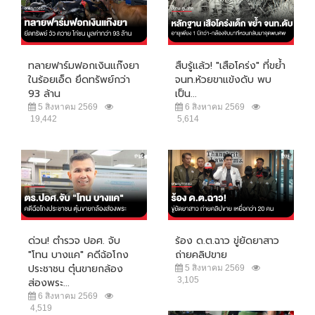
ทลายฟาร์มฟอกเงินแก๊งยา
สืบรู้แล้ว! "เสือโคร่ง" ที่ขย้ำ
ในร้อยเอ็ด ยึดทรัพย์กว่า
จนท.ห้วยขาแข้งดับ พบ
93 ล้าน
เป็น...
5 สิงหาคม 2569
6 สิงหาคม 2569
19,442
5,614
ด่วน! ตำรวจ ปอศ. จับ
ร้อง ด.ต.ฉาว ขู่ยัดยาสาว
"โทน บางแค" คดีฉ้อโกง
ถ่ายคลิปขาย
ประชาชน ตุ๋นขายกล้อง
5 สิงหาคม 2569
3,105
ส่องพระ...
6 สิงหาคม 2569
4,519