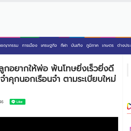
าชญากรรม
การเมือง
เศรษฐกิจ
กีฬา
บันเทิง
ภูมิภาค
เกษตร
ต่างปร
อยากให้พ่อ พ้นโทษยิ่งเร็วยิ่งดี
ายจำคุกนอกเรือนจำ ตามระเบียบใหม่
46