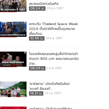
ยกระดับ Thailand Space Week
2024 ตั้งเป้าให้ไทยเป็นจุดหมาย
เชื่อมโยง...
10:46 น.
10 ต.ค. 2567
ไรเดอร์หลอนเจอหนุ่มสั่งไก่ทอดเจ้า
ดังกว่า 800 บาท พอมาส่งบอกไม่
จ่าย...
08:09 น.
2 ต.ค. 2567
‘อาร์สยาม’ เปิดตัวศิลปินใหม่
‘แบงค์ ธัชนนท์...
14:21 น.
13 ก.ย. 2567
‘อาร์สยาม’ เปิดโปรเจกต์พิเศษ
‘อีสาน BATTLE’...
17:34 น.
29 ส.ค. 2567