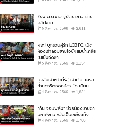
ร้อง ด.ต.ฉาว ขู่ยัดยาสาว ถ่าย
คลิปขาย
5 สิงหาคม 2569
2,611
ผงะ! บุกรวบคู่รัก LGBTQ เปิด
ห้องเช่าลอบขายไอซ์ผสมน้ำเกลือ
ในเข็มฉีดยา...
5 สิงหาคม 2569
2,154
บุกจับเจ้าหน้าที่รัฐ-เจ้าบ้าน เครือ
ข่ายทุจริตออกบัตร "ทะเบียน...
4 สิงหาคม 2569
1,834
"กัน จอมพลัง" ช่วยน้องชายตา
มหาพี่สาว หวั่นเป็นเหยื่อแก๊ง...
4 สิงหาคม 2569
1,700