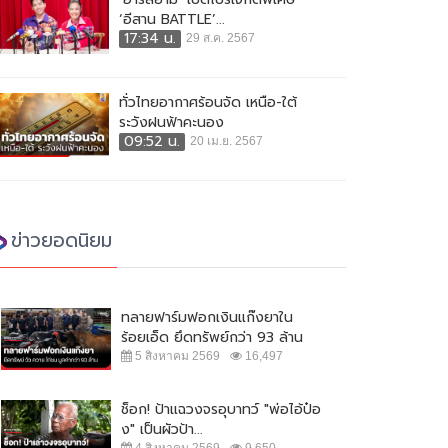
ทั่วไทยอากาศร้อนจัด เหนือ-ใต้
ระวังฝนฟ้าคะนอง
09:52 น.
20 เม.ย. 2567
ข่าวยอดนิยม
ทลายฟาร์มฟอกเงินแก๊งยาใน
ร้อยเอ็ด ยึดทรัพย์กว่า 93 ล้าน
5 สิงหาคม 2569
16,497
ช็อก! ป้าแฉวงจรอุบาทว์ "พ่อไอ้ป๋อ
ง" เป็นผัวป้า...
4 สิงหาคม 2569
9,650