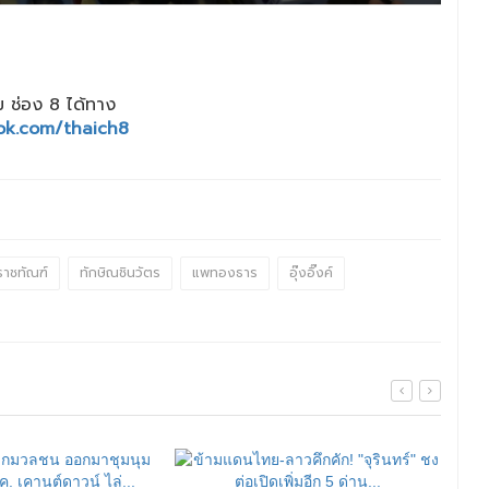
 ช่อง 8 ได้ทาง
ok.com/thaich8
าชทัณฑ์
ทักษิณชินวัตร
แพทองธาร
อุ๊งอิ๊งค์