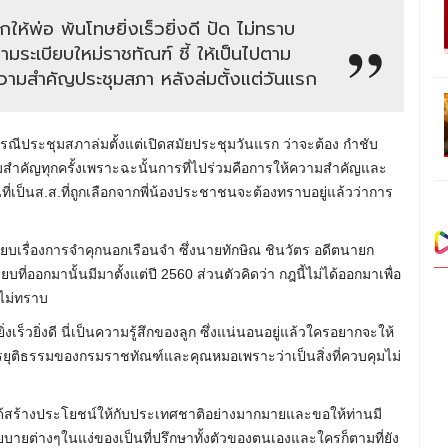
้พ่อ พ้นโทษยิ่งเร็วยิ่งดี ปัด ไม่ทราบ
มระเบียบใหม่ราชทัณฑ์ ชี้ ให้เป็นไปตาม
วามสำคัญประชุมสภา หลังล่มตั้งแต่วันแรก
ณีประชุมสภาล่มตั้งแต่เปิดสมัยประชุมวันแรก ว่าจะต้อง กำชับ
ามสำคัญทุกครั้งเพราะฉะนั้นการที่ไปร่วมคือการให้ความสำคัญและ
ี่เป็นส.ส.ที่ถูกเลือกจากพี่น้องประชาชนจะต้องทราบอยู่แล้วว่าการ
ยบเรื่องการจำคุกนอกเรือนจำ ซึ่งนายทักษิณ ชินวัตร อดีตนายก
ี่ออกมานั้นมีมาตั้งแต่ปี 2560 ส่วนตัวคิดว่า กฎนี้ไม่ได้ออกมาเพื่อ
งไม่ทราบ
่งเร็วยิ่งดี นี่เป็นความรู้สึกของลูก ซึ่งแน่นอนอยู่แล้วใครอยากจะให้
การยุติธรรมของกรมราชทัณฑ์และคุณหมอเพราะว่าเป็นสิ่งที่ควบคุมไม่
อได้สร้างประโยชน์ให้กับประเทศชาติอย่างมากมายและขอให้ท่านมี
บายต่างๆในแง่ของเป็นที่ปรึกษาทั้งตัวของตนเองและใครก็ตามที่ยัง