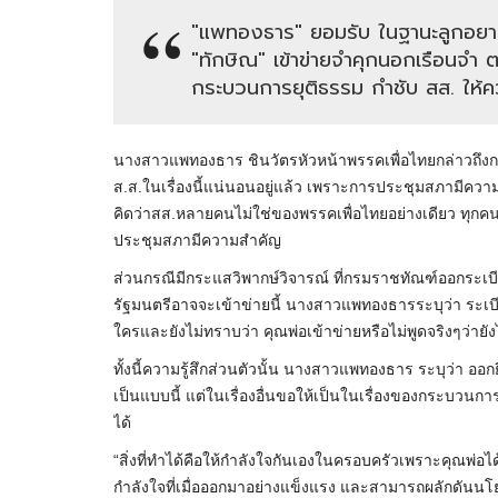
"แพทองธาร" ยอมรับ ในฐานะลูกอยากให
"ทักษิณ" เข้าข่ายจำคุกนอกเรือนจำ ตา
กระบวนการยุติธรรม กำชับ สส. ให้ค
นางสาวแพทองธาร ชินวัตรหัวหน้าพรรคเพื่อไทยกล่าวถึงกร
ส.ส.ในเรื่องนี้แน่นอนอยู่แล้ว เพราะการประชุมสภามีคว
คิดว่าสส.หลายคนไม่ใช่ของพรรคเพื่อไทยอย่างเดียว ทุกคนท
ประชุมสภามีความสำคัญ
ส่วนกรณีมีกระแสวิพากษ์วิจารณ์ ที่กรมราชทัณฑ์ออกระเบี
รัฐมนตรีอาจจะเข้าข่ายนี้ นางสาวแพทองธารระบุว่า ระเบียบท
ใครและยังไม่ทราบว่า คุณพ่อเข้าข่ายหรือไม่พูดจริงๆว่ายั
ทั้งนี้ความรู้สึกส่วนตัวนั้น นางสาวแพทองธาร ระบุว่า ออกยิ
เป็นแบบนี้ แต่ในเรื่องอื่นขอให้เป็นในเรื่องของกระบวน
ได้
“สิ่งที่ทำได้คือให้กำลังใจกันเองในครอบครัวเพราะคุณพ่
กำลังใจที่เมื่อออกมาอย่างแข็งแรง และสามารถผลักดันนโย