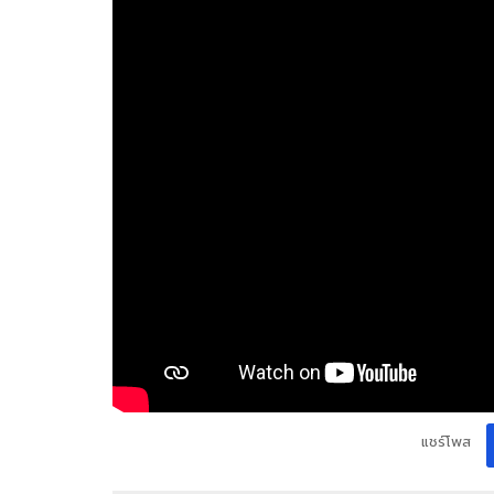
แชร์โพส