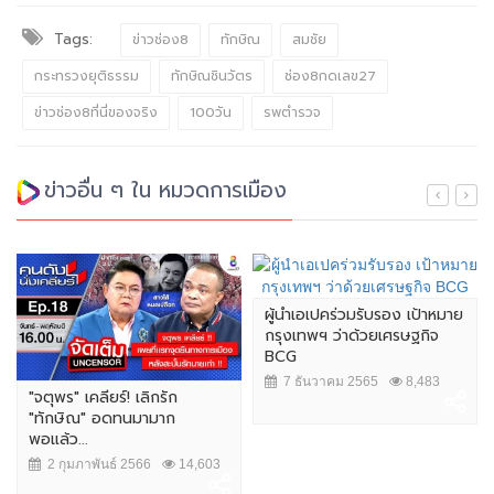
Tags:
ข่าวช่อง8
ทักษิณ
สมชัย
กระทรวงยุติธรรม
ทักษิณชินวัตร
ช่อง8กดเลข27
ข่าวช่อง8ที่นี่ของจริง
100วัน
รพตำรวจ
ข่าวอื่น ๆ ใน หมวดการเมือง
ผู้นำเอเปคร่วมรับรอง เป้าหมาย
กรุงเทพฯ ว่าด้วยเศรษฐกิจ
BCG
7 ธันวาคม 2565
8,483
"จตุพร" เคลียร์! เลิกรัก
"ทักษิณ" อดทนมามาก
พอแล้ว...
2 กุมภาพันธ์ 2566
14,603