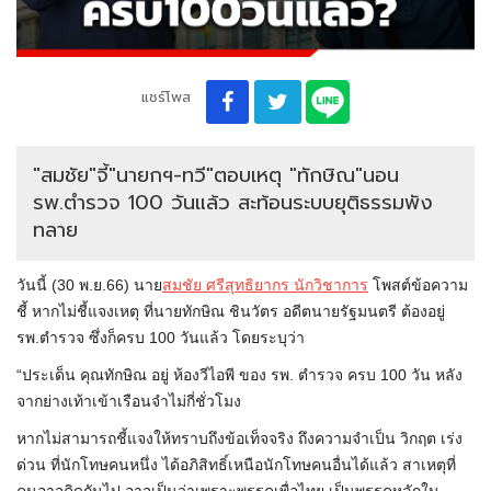
แชร์โพส
"สมชัย"จี้"นายกฯ-ทวี"ตอบเหตุ "ทักษิณ"นอน
รพ.ตำรวจ 100 วันแล้ว สะท้อนระบบยุติธรรมพัง
ทลาย
วันนี้ (30 พ.ย.66) นาย
สมชัย ศรีสุทธิยากร นักวิชาการ
โพสต์ข้อความ
ชี้ หากไม่ชี้แจงเหตุ ที่นายทักษิณ ชินวัตร อดีตนายรัฐมนตรี ต้องอยู่
รพ.ตำรวจ ซึ่งก็ครบ 100 วันแล้ว โดยระบุว่า
“ประเด็น คุณทักษิณ อยู่ ห้องวีไอพี ของ รพ. ตำรวจ ครบ 100 วัน หลัง
จากย่างเท้าเข้าเรือนจำไม่กี่ชั่วโมง
หากไม่สามารถชี้แจงให้ทราบถึงข้อเท็จจริง ถึงความจำเป็น วิกฤต เร่ง
ด่วน ที่นักโทษคนหนึ่ง ได้อภิสิทธิ์เหนือนักโทษคนอื่นได้แล้ว สาเหตุที่