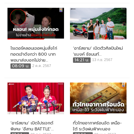
ไรเดอร์หลอนเจอหนุ่มสั่งไก่
‘อาร์สยาม’ เปิดตัวศิลปินใหม่
ทอดเจ้าดังกว่า 800 บาท
‘แบงค์ ธัชนนท์...
14:21 น.
พอมาส่งบอกไม่จ่าย...
13 ก.ย. 2567
08:09 น.
2 ต.ค. 2567
‘อาร์สยาม’ เปิดโปรเจกต์
ทั่วไทยอากาศร้อนจัด เหนือ-
พิเศษ ‘อีสาน BATTLE’...
ใต้ ระวังฝนฟ้าคะนอง