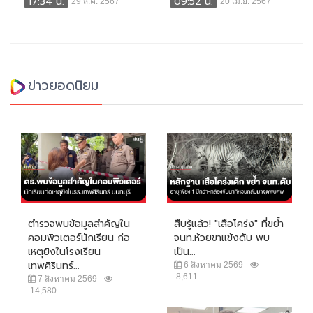
17:34 น.
09:52 น.
29 ส.ค. 2567
20 เม.ย. 2567
ข่าวยอดนิยม
ตำรวจพบข้อมูลสำคัญใน
สืบรู้แล้ว! "เสือโคร่ง" ที่ขย้ำ
คอมพิวเตอร์นักเรียน ก่อ
จนท.ห้วยขาแข้งดับ พบ
เหตุยิงในโรงเรียน
เป็น...
เทพศิรินทร์...
6 สิงหาคม 2569
8,611
7 สิงหาคม 2569
14,580