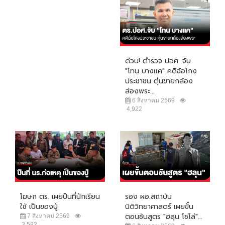
ด่วน! ตำรวจ ปอศ. จับ
"โทน บางแค" คดีฉ้อโกง
ประชาชน ตุ๋นขายกล้อง
ส่องพระ...
6 สิงหาคม 2569
4,922
โฆษก ตร. เผยปืนที่นักเรียน
รอง ผอ.สถาบัน
ใช้ เป็นของปู่
นิติวิทยาศาสตร์ เผยขั้น
ตอนชันสูตร "ฮลุน โซโล่"...
7 สิงหาคม 2569
3,592