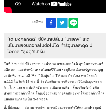
แชร์โพส
"เต้ มงคลกิตติ์" ชี้ปีหน้าเปลี่ยน "นายกฯ" เหตุ
นโยบายเงินดิจิทัลไปต่อไม่ได้ ทำรัฐบาลสะดุด มี
โอกาส "ลุงตู่"รีเทิร์น
วันที่ 7 พ.ย.66 ที่โรงพยาบาลตำรวจ นายมงคลกิตติ์ สุขสินธารานนท์
อดีต สส. และหัวหน้าพรรคไทยศรีวิไลย์ ระบุถึงกรณีศาลรัฐธรรมนูญ
จะนัดพิจารณาคดี “พิธา” ถือหุ้นสื่อ ITV และ ก้าวไกล หาเสียงแก้
ม.112 ในวันที่ 15 พ.ย.นี้ ว่า ต้องจับตาการพิจารณาวินิจฉัยยุบพรรค
ก้าวไกล และการตัดสิทธิทางการเมืองนายพิธา ลิ้มเจริญรัตน์ อดีต
หัวหน้าพรรคก้าวไกล โดยเชื่อว่าหลังการตัดสินจะทำให้พรรคก้าวไกล
แยกสลายกลายเป็น 3-4 พรรค
ทั้งนี้ยังมองว่า สถานการณ์ทางการเมืองอาจจะทำให้พลเอกประยุทธ์