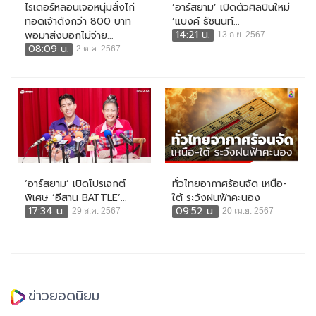
ไรเดอร์หลอนเจอหนุ่มสั่งไก่
‘อาร์สยาม’ เปิดตัวศิลปินใหม่
ทอดเจ้าดังกว่า 800 บาท
‘แบงค์ ธัชนนท์...
14:21 น.
พอมาส่งบอกไม่จ่าย...
13 ก.ย. 2567
08:09 น.
2 ต.ค. 2567
‘อาร์สยาม’ เปิดโปรเจกต์
ทั่วไทยอากาศร้อนจัด เหนือ-
พิเศษ ‘อีสาน BATTLE’...
ใต้ ระวังฝนฟ้าคะนอง
17:34 น.
09:52 น.
29 ส.ค. 2567
20 เม.ย. 2567
ข่าวยอดนิยม