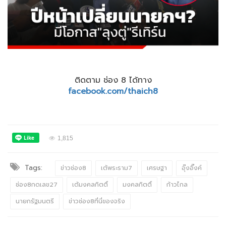
ติดตาม ช่อง 8 ได้ทาง
facebook.com/thaich8
1,815
Tags:
ข่าวช่อง8
เต้พระราม7
เศรษฐา
อุ๊งอิ๊งค์
ช่อง8กดเลข27
เต้มงคลกิตติ์
มงคลกิตติ์
ก้าวไกล
นายกรัฐมนตรี
ข่าวช่อง8ที่นี่ของจริง