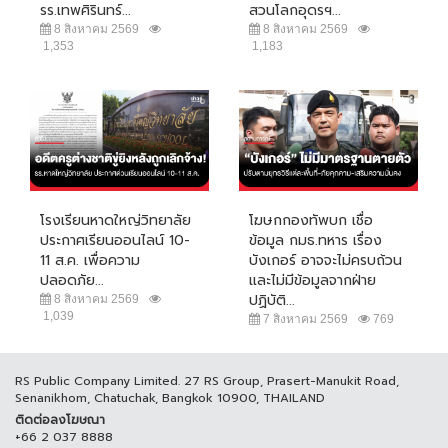
รร.เทพศิรินทร์...
สวนโลกอุดรฯ...
8 สิงหาคม 2569
8 สิงหาคม 2569
1,353
1,183
โรงเรียนหาดใหญ่วิทยาลัย
โฆษกกองทัพบก เชื่อ
ประกาศเรียนออนไลน์ 10-
ข้อมูล กมธ.ทหาร เรื่อง
11 ส.ค. เพื่อความ
บังเกอร์ อาจจะไม่ครบถ้วน
ปลอดภัย...
และไม่มีข้อมูลจากฝ่าย
ปฏิบัติ...
8 สิงหาคม 2569
1,039
7 สิงหาคม 2569
769
RS Public Company Limited. 27 RS Group, Prasert-Manukit Road,
Senanikhom, Chatuchak, Bangkok 10900, THAILAND
ติดต่อลงโฆษณา
+66 2 037 8888