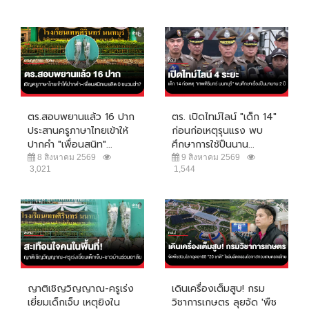
ตร.สอบพยานแล้ว 16 ปาก
ตร. เปิดไทม์ไลน์ "เด็ก 14"
ประสานครูภาษาไทยเข้าให้
ก่อนก่อเหตุรุนแรง พบ
ปากคำ "เพื่อนสนิท"...
ศึกษาการใช้ปืนนาน...
8 สิงหาคม 2569
9 สิงหาคม 2569
3,021
1,544
ญาติเชิญวิญญาณ-ครูเร่ง
เดินเครื่องเต็มสูบ! กรม
เยี่ยมเด็กเจ็บ เหตุยิงใน
วิชาการเกษตร ลุยจัด 'พืช