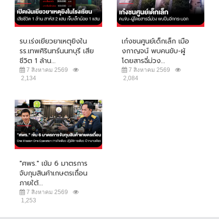
รบ.เร่งเยียวยาเหตุยิงใน
เก๋งชนศูนย์เด็กเล็ก เมือ
รร.เทพศิรินทร์นนทบุรี เสีย
งกาญจน์ พบคนขับ-ผู้
ชีวิต 1 ล้าน...
โดยสารฉี่ม่วง...
7 สิงหาคม 2569
7 สิงหาคม 2569
2,134
2,084
"ศพร." เข้ม 6 มาตรการ
จับกุมสินค้าเกษตรเถื่อน
ภายใต้...
7 สิงหาคม 2569
1,253