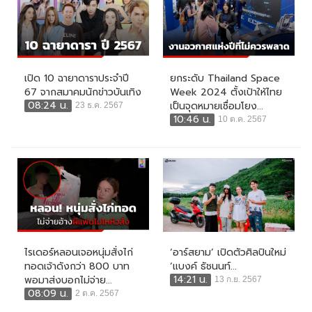
เปิด 10 ฉายาดาราประจำปี
ยกระดับ Thailand Space
67 จากสมาคมนักข่าวบันเทิง
Week 2024 ตั้งเป้าให้ไทย
08:24 น.
เป็นจุดหมายเชื่อมโยง...
23 ธ.ค. 2567
10:46 น.
10 ต.ค. 2567
ไรเดอร์หลอนเจอหนุ่มสั่งไก่
‘อาร์สยาม’ เปิดตัวศิลปินใหม่
ทอดเจ้าดังกว่า 800 บาท
‘แบงค์ ธัชนนท์...
14:21 น.
พอมาส่งบอกไม่จ่าย...
13 ก.ย. 2567
08:09 น.
2 ต.ค. 2567