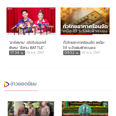
‘อาร์สยาม’ เปิดโปรเจกต์
ทั่วไทยอากาศร้อนจัด เหนือ-
พิเศษ ‘อีสาน BATTLE’...
ใต้ ระวังฝนฟ้าคะนอง
17:34 น.
09:52 น.
29 ส.ค. 2567
20 เม.ย. 2567
ข่าวยอดนิยม