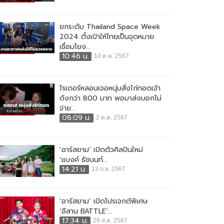
ยกระดับ Thailand Space Week
2024 ตั้งเป้าให้ไทยเป็นจุดหมาย
เชื่อมโยง...
10:46 น.
10 ต.ค. 2567
ไรเดอร์หลอนเจอหนุ่มสั่งไก่ทอดเจ้า
ดังกว่า 800 บาท พอมาส่งบอกไม่
จ่าย...
08:09 น.
2 ต.ค. 2567
‘อาร์สยาม’ เปิดตัวศิลปินใหม่
‘แบงค์ ธัชนนท์...
14:21 น.
13 ก.ย. 2567
‘อาร์สยาม’ เปิดโปรเจกต์พิเศษ
‘อีสาน BATTLE’...
17:34 น.
29 ส.ค. 2567