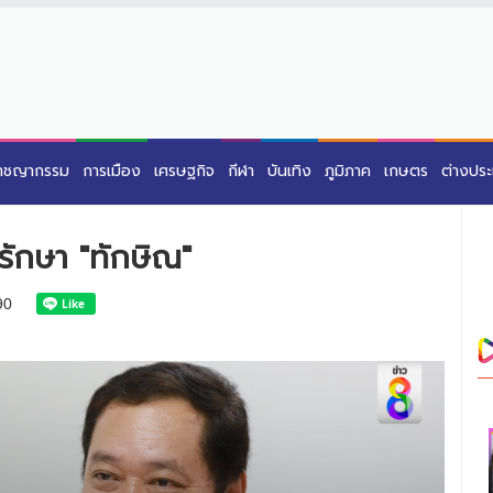
าชญากรรม
การเมือง
เศรษฐกิจ
กีฬา
บันเทิง
ภูมิภาค
เกษตร
ต่างปร
รักษา "ทักษิณ"
90