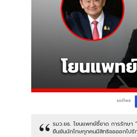
แชร์โพส
รมว.ยธ. โยนแพทย์ชี้ขาด การรักษา "ท
ยืนยันนักโทษทุกคนมีสิทธิขอออกไปร