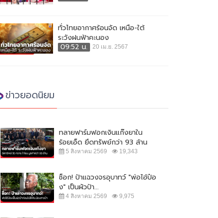
ทั่วไทยอากาศร้อนจัด เหนือ-ใต้
ระวังฝนฟ้าคะนอง
09:52 น.
20 เม.ย. 2567
ข่าวยอดนิยม
ทลายฟาร์มฟอกเงินแก๊งยาใน
ร้อยเอ็ด ยึดทรัพย์กว่า 93 ล้าน
5 สิงหาคม 2569
19,343
ช็อก! ป้าแฉวงจรอุบาทว์ "พ่อไอ้ป๋อ
ง" เป็นผัวป้า...
4 สิงหาคม 2569
9,975