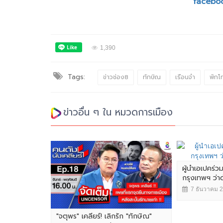
facebo
1,390
Tags:
ข่าวช่อง8
ทักษิณ
เรือนจำ
พักโ
ข่าวอื่น ๆ ใน หมวดการเมือง
ผู้นำเอเปคร่ว
กรุงเทพฯ ว่
7 ธันวาคม 
"จตุพร" เคลียร์! เลิกรัก "ทักษิณ"