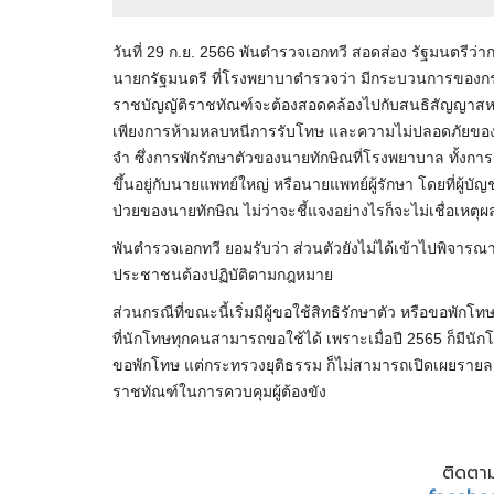
วันที่ 29 ก.ย. 2566 พันตำรวจเอกทวี สอดส่อง รัฐมนตรีว่
นายกรัฐมนตรี ที่โรงพยาบาตำรวจว่า มีกระบวนการของกร
ราชบัญญัติราชทัณฑ์จะต้องสอดคล้องไปกับสนธิสัญญาสหป
เพียงการห้ามหลบหนีการรับโทษ และความไม่ปลอดภัยของผู
จำ ซึ่งการพักรักษาตัวของนายทักษิณที่โรงพยาบาล ทั้งก
ขึ้นอยู่กับนายแพทย์ใหญ่ หรือนายแพทย์ผู้รักษา โดยที่ผู้บั
ป่วยของนายทักษิณ ไม่ว่าจะชี้แจงอย่างไรก็จะไม่เชื่อเหต
พันตำรวจเอกทวี ยอมรับว่า ส่วนตัวยังไม่ได้เข้าไปพิจาร
ประชาชนต้องปฏิบัติตามกฎหมาย
ส่วนกรณีที่ขณะนี้เริ่มมีผู้ขอใช้สิทธิรักษาตัว หรือขอพัก
ที่นักโทษทุกคนสามารถขอใช้ได้ เพราะเมื่อปี 2565 ก็มีน
ขอพักโทษ แต่กระทรวงยุติธรรม ก็ไม่สามารถเปิดเผยรายละเอ
ราชทัณฑ์ในการควบคุมผู้ต้องขัง
ติดตาม