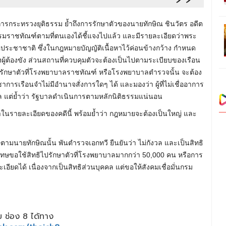
าการกระทรวงยุติธรรม ย้ำถึงการรักษาตัวของนายทักษิณ ชินวัตร อดีต
มราชทัณฑ์ตามที่ตนเองได้ชี้แจงไปแล้ว และมีรายละเอียดว่าพระ
ระชาชาติ ซึ่งในกฎหมายบัญญัติเนื้อหาไว้ค่อนข้างกว้าง กำหนด
้ต้องขัง ส่วนสถานที่ควบคุมตัวจะต้องเป็นไปตามระเบียบของเรือน
ารรักษาตัวที่โรงพยาบาลราชทัณฑ์ หรือโรงพยาบาลตำรวจนั้น จะต้อง
ญชาการเรือนจำไม่มีอำนาจสั่งการใดๆ ได้ และมองว่า ผู้ที่ไม่เชื่ออาการ
ุผล แต่ย้ำว่า รัฐบาลดำเนินการตามหลักนิติธรรมแน่นอน
ณาในรายละเอียดของคดีนี้ พร้อมย้ำว่า กฎหมายจะต้องเป็นใหญ่ และ
โทษตามนายทักษิณนั้น พันตำรวจเอกทวี ยืนยันว่า ไม่กังวล และเป็นสิทธิ
ักโทษขอใช้สิทธิไปรักษาตัวที่โรงพยาบาลมากกว่า 50,000 คน หรือการ
ียดได้ เนื่องจากเป็นสิทธิส่วนบุคคล แต่ขอให้สังคมเชื่อมั่นกรม
 ช่อง 8 ได้ทาง