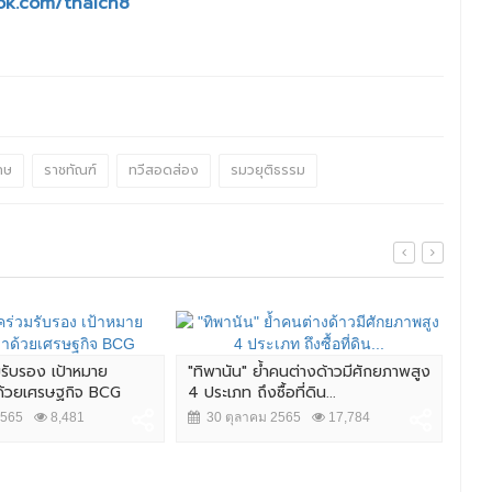
ok.com/thaich8
ทษ
ราชทัณฑ์
ทวีสอดส่อง
รมวยุติธรรม
มรับรอง เป้าหมาย
"ทิพานัน" ย้ำคนต่างด้าวมีศักยภาพสูง
ศึก 
าด้วยเศรษฐกิจ BCG
4 ประเภท ถึงซื้อที่ดิน...
นัว
2565
8,481
30 ตุลาคม 2565
17,784
2