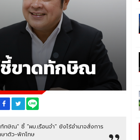
ักษิณ" ชี้ "ผบ.เรือนจำ" ยังไร้อำนาจสั่งการ
ักษาตัว-พักโทษ