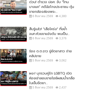
ด่วน! ตำรวจ ปอศ. จับ "โทน
บางแค" คดีฉ้อโกงประชาชน ตุ๋น
ขายกล้องส่องพระ...
6 สิงหาคม 2569
4,380
สืบรู้แล้ว! "เสือโคร่ง" ที่ขย้ำ
จนท.ห้วยขาแข้งดับ พบเป็น...
6 สิงหาคม 2569
3,376
ร้อง ด.ต.ฉาว ขู่ยัดยาสาว ถ่าย
คลิปขาย
5 สิงหาคม 2569
3,062
ผงะ! บุกรวบคู่รัก LGBTQ เปิด
ห้องเช่าลอบขายไอซ์ผสมน้ำเกลือ
ปชป.-ภูมิใจไทย ยังไม่จบ !! ซัดกัน
"จตุพร" ปลุกมวลชน ออกมาชุมนุม
ในเข็มฉีดยา...
ปม ร่าง พรบ.กัญชา
ใหญ่ 23 ส.ค. เคานต์ดาวน์ ไล่...
5 สิงหาคม 2569
2,437
5 กันยายน 2565
11,137
21 สิงหาคม 2565
20,626